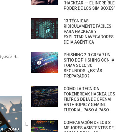
‘HACKEAR’ — EL INCREÍBLE
PODER DE LOS SIM BOXES”
13 TÉCNICAS
RIDÍCULAMENTE FÁCILES
PARA HACKEAR Y
EXPLOTAR NAVEGADORES
DE IA AGÉNTICA
PHISHING 2.0:CREAR UN
ty-world-
SITIO DE PHISHING CON IA
TOMA SOLO 30
SEGUNDOS. ¿ESTÁS
PREPARADO?
CÓMO LA TÉCNICA
TOKENBREAK HACKEA LOS
FILTROS DE IA DE OPENAI,
ANTHROPIC Y GEMINI:
TUTORIAL PASO A PASO
COMPARACIÓN DE LOS 8
MEJORES ASISTENTES DE
CKERS
13 TÉCNICAS
CÓMO LOS HACKERS