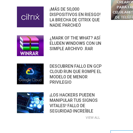
OS NAVEGADORES CON IA
CREARON SMS BLASTERS
LOS AG
PARA ROBAR SECRETOS
PARA FALSIFICAR TORRES
CONVI
¡MÁS DE 50,000
CELULARES Y HACKEAR MILES
SUPERFIC
DISPOSITIVOS EN RIESGO!
DE TELÉFONOS EN CANADÁ
PELIGRO
LA BRECHA DE CITRIX QUE
NADIE PARCHEÓ
¿MARK OF THE WHAT? ASÍ
ELUDEN WINDOWS CON UN
SIMPLE ARCHIVO .RAR
DESCUBREN FALLO EN GCP
CLOUD RUN QUE ROMPE EL
MODELO DE MENOR
PRIVILEGIO
¡LOS HACKERS PUEDEN
MANIPULAR TUS SIGNOS
VITALES! FALLO DE
SEGURIDAD INCREÍBLE
VIEW ALL