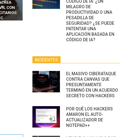
CÓDIGO DE IA: ¿UN
OTPS Y
RIDÍCULAMENTE FÁCILES
MANIPULAN GITHUB
MILAGRO DE
LES SIN
PARA HACKEAR Y EXPLOTAR
COPILOT DENTRO DE VS C
PRODUCTIVIDAD O UNA
INCREÍBLE
NAVEGADORES DE IA
PESADILLA DE
IM BOXES”
AGÉNTICA
SEGURIDAD? ¿SE PUEDE
PATENTAR UNA
APLICACIÓN BASADA EN
CÓDIGO DE IA?
INCIDENTES
EL MASIVO CIBERATAQUE
CONTRA CANVAS QUE
PRESUNTAMENTE
TERMINÓ EN UN ACUERDO
SECRETO CON HACKERS
POR QUÉ LOS HACKERS
AMARON EL AUTO-
ACTUALIZADOR DE
NOTEPAD++