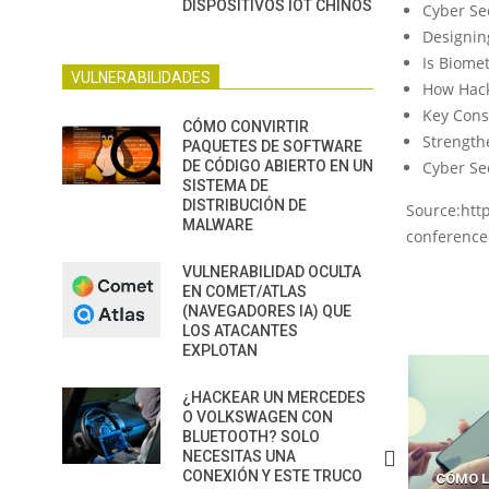
DISPOSITIVOS IOT CHINOS
Cyber Se
Designin
Is Biomet
VULNERABILIDADES
How Hack
Key Consi
CÓMO CONVIRTIR
Strength
PAQUETES DE SOFTWARE
DE CÓDIGO ABIERTO EN UN
Cyber Sec
SISTEMA DE
DISTRIBUCIÓN DE
Source:http
MALWARE
conference
VULNERABILIDAD OCULTA
EN COMET/ATLAS
(NAVEGADORES IA) QUE
LOS ATACANTES
EXPLOTAN
¿HACKEAR UN MERCEDES
O VOLKSWAGEN CON
BLUETOOTH? SOLO
NECESITAS UNA
CONEXIÓN Y ESTE TRUCO
ÓMO LAVAR EL CEREBRO A
CÓMO LOS CRIMINALES
LA BRECHA