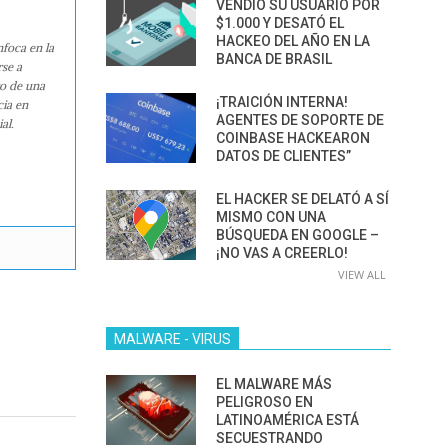
VENDIÓ SU USUARIO POR
$1.000 Y DESATÓ EL
HACKEO DEL AÑO EN LA
nfoca en la
BANCA DE BRASIL
rse a
ro de una
¡TRAICIÓN INTERNA!
cia en
AGENTES DE SOPORTE DE
al.
COINBASE HACKEARON
DATOS DE CLIENTES”
EL HACKER SE DELATÓ A SÍ
MISMO CON UNA
BÚSQUEDA EN GOOGLE –
¡NO VAS A CREERLO!
VIEW ALL
MALWARE - VIRUS
EL MALWARE MÁS
PELIGROSO EN
LATINOAMÉRICA ESTÁ
SECUESTRANDO