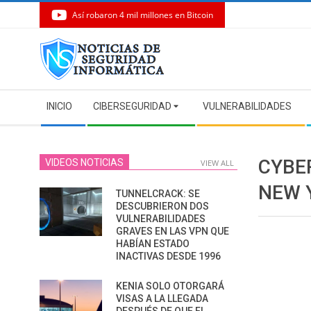
Así robaron 4 mil millones en Bitcoin
Skip
to
content
Secondary
INICIO
CIBERSEGURIDAD
VULNERABILIDADES
Navigation
Menu
CYBE
VIDEOS NOTICIAS
VIEW ALL
NEW 
TUNNELCRACK: SE
DESCUBRIERON DOS
VULNERABILIDADES
GRAVES EN LAS VPN QUE
HABÍAN ESTADO
INACTIVAS DESDE 1996
KENIA SOLO OTORGARÁ
VISAS A LA LLEGADA