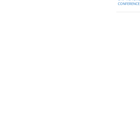
11-
CONFERENCE 
17