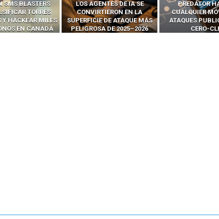
ENTES DE IA SE
PREDATOR HACKEA
INTERCEPTAN 
RTIERON EN LA
CUALQUIER MÓVIL CON
LLAMADAS MÓVI
IE DE ATAQUE MÁS
ATAQUES PUBLICITARIOS
‘HACKEAR’ — EL 
SA DE 2025–2026
CERO-CLIC
PODER DE LOS S