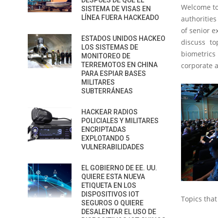
DESPUÉS DE QUE EL
Welcome to
SISTEMA DE VISAS EN
LÍNEA FUERA HACKEADO
authorities
of senior e
ESTADOS UNIDOS HACKEO
discuss to
LOS SISTEMAS DE
biometrics 
MONITOREO DE
TERREMOTOS EN CHINA
corporate a
PARA ESPIAR BASES
MILITARES
SUBTERRÁNEAS
HACKEAR RADIOS
POLICIALES Y MILITARES
ENCRIPTADAS
EXPLOTANDO 5
VULNERABILIDADES
EL GOBIERNO DE EE. UU.
QUIERE ESTA NUEVA
ETIQUETA EN LOS
DISPOSITIVOS IOT
Topics that
SEGUROS O QUIERE
DESALENTAR EL USO DE