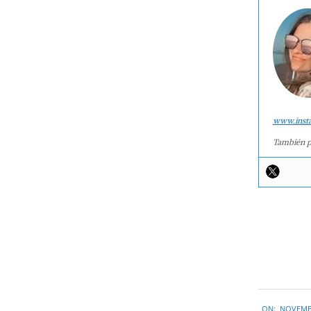
www.inst
También p
2014-
ON:
NOVEMBE