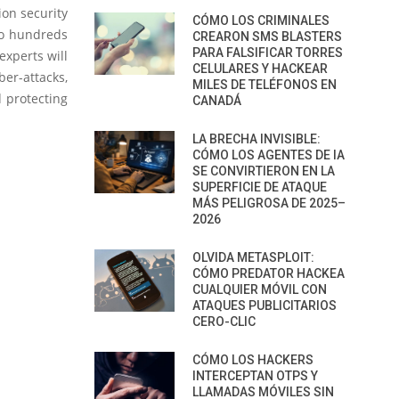
on security
CÓMO LOS CRIMINALES
 to hundreds
CREARON SMS BLASTERS
PARA FALSIFICAR TORRES
experts will
CELULARES Y HACKEAR
er-attacks,
MILES DE TELÉFONOS EN
d protecting
CANADÁ
LA BRECHA INVISIBLE:
CÓMO LOS AGENTES DE IA
SE CONVIRTIERON EN LA
SUPERFICIE DE ATAQUE
MÁS PELIGROSA DE 2025–
2026
OLVIDA METASPLOIT:
CÓMO PREDATOR HACKEA
CUALQUIER MÓVIL CON
ATAQUES PUBLICITARIOS
CERO-CLIC
CÓMO LOS HACKERS
INTERCEPTAN OTPS Y
LLAMADAS MÓVILES SIN