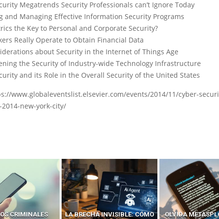
curity Megatrends Security Professionals can’t Ignore Today
g and Managing Effective Information Security Programs
rics the Key to Personal and Corporate Security?
ers Really Operate to Obtain Financial Data
derations about Security in the Internet of Things Age
ening the Security of Industry-wide Technology Infrastructure
urity and its Role in the Overall Security of the United States
s://www.globaleventslist.elsevier.com/events/2014/11/cyber-securi
-2014-new-york-city/
 INVISIBLE: CÓMO
OLVIDA METASPLOIT: CÓMO
CÓMO LOS HA