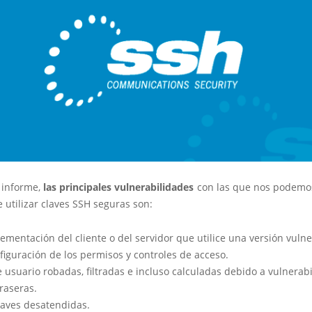
 informe,
las principales vulnerabilidades
con las que nos podemo
e utilizar claves SSH seguras son:
mentación del cliente o del servidor que utilice una versión vulne
figuración de los permisos y controles de acceso.
 usuario robadas, filtradas e incluso calculadas debido a vulnerab
raseras.
laves desatendidas.