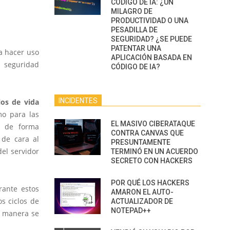
CÓDIGO DE IA: ¿UN
MILAGRO DE
PRODUCTIVIDAD O UNA
PESADILLA DE
SEGURIDAD? ¿SE PUEDE
PATENTAR UNA
a hacer uso
APLICACIÓN BASADA EN
r seguridad
CÓDIGO DE IA?
INCIDENTES
los de vida
mo para las
EL MASIVO CIBERATAQUE
s de forma
CONTRA CANVAS QUE
 de cara al
PRESUNTAMENTE
el servidor
TERMINÓ EN UN ACUERDO
SECRETO CON HACKERS
POR QUÉ LOS HACKERS
ante estos
AMARON EL AUTO-
s ciclos de
ACTUALIZADOR DE
NOTEPAD++
a manera se