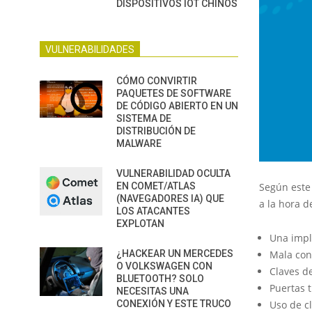
DISPOSITIVOS IOT CHINOS
VULNERABILIDADES
CÓMO CONVIRTIR
PAQUETES DE SOFTWARE
DE CÓDIGO ABIERTO EN UN
SISTEMA DE
DISTRIBUCIÓN DE
MALWARE
VULNERABILIDAD OCULTA
EN COMET/ATLAS
Según este
(NAVEGADORES IA) QUE
a la hora d
LOS ATACANTES
EXPLOTAN
Una imple
¿HACKEAR UN MERCEDES
Mala con
O VOLKSWAGEN CON
Claves de
BLUETOOTH? SOLO
Puertas t
NECESITAS UNA
CONEXIÓN Y ESTE TRUCO
Uso de c