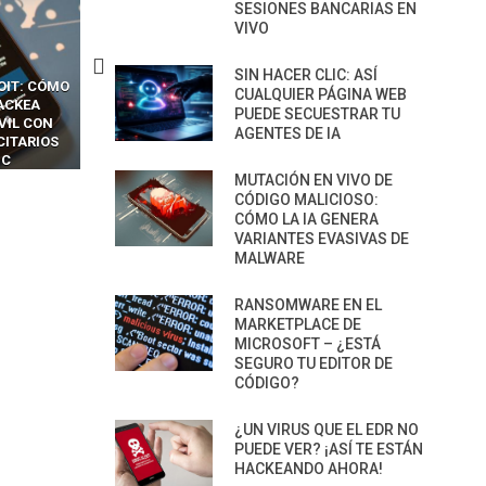
SESIONES BANCARIAS EN
VIVO
SIN HACER CLIC: ASÍ
OIT: CÓMO
CÓMO LOS HACKERS
13 TÉCNICAS
CUALQUIER PÁGINA WEB
ACKEA
INTERCEPTAN OTPS Y
RIDÍCULAMENTE FÁCILE
PUEDE SECUESTRAR TU
VIL CON
LLAMADAS MÓVILES SIN
PARA HACKEAR Y EXPLO
AGENTES DE IA
CITARIOS
‘HACKEAR’ — EL INCREÍBLE
NAVEGADORES DE IA
IC
PODER DE LOS SIM BOXES”
AGÉNTICA
MUTACIÓN EN VIVO DE
CÓDIGO MALICIOSO:
CÓMO LA IA GENERA
VARIANTES EVASIVAS DE
MALWARE
RANSOMWARE EN EL
MARKETPLACE DE
MICROSOFT – ¿ESTÁ
SEGURO TU EDITOR DE
CÓDIGO?
¿UN VIRUS QUE EL EDR NO
PUEDE VER? ¡ASÍ TE ESTÁN
HACKEANDO AHORA!