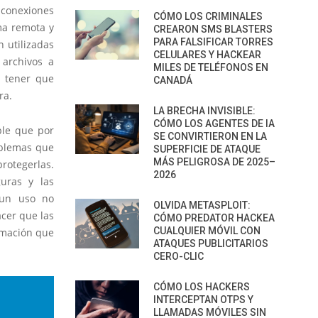
 conexiones
CÓMO LOS CRIMINALES
ma remota y
CREARON SMS BLASTERS
PARA FALSIFICAR TORRES
 utilizadas
CELULARES Y HACKEAR
 archivos a
MILES DE TELÉFONOS EN
o tener que
CANADÁ
ra.
LA BRECHA INVISIBLE:
CÓMO LOS AGENTES DE IA
ble que por
SE CONVIRTIERON EN LA
oblemas que
SUPERFICIE DE ATAQUE
MÁS PELIGROSA DE 2025–
rotegerlas.
2026
uras y las
 un uso no
OLVIDA METASPLOIT:
acer que las
CÓMO PREDATOR HACKEA
CUALQUIER MÓVIL CON
rmación que
ATAQUES PUBLICITARIOS
CERO-CLIC
CÓMO LOS HACKERS
INTERCEPTAN OTPS Y
LLAMADAS MÓVILES SIN