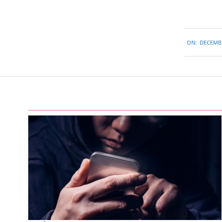
2015-
ON:
DECEMBE
12-
12