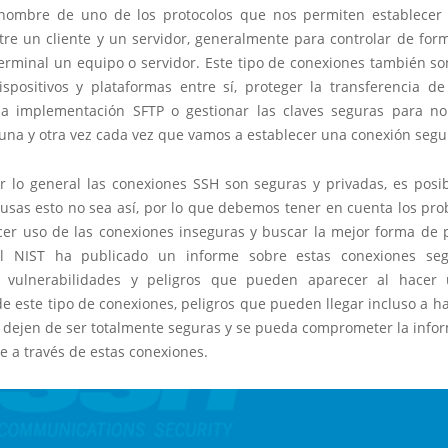
nombre de uno de los protocolos que nos permiten establecer
tre un cliente y un servidor, generalmente para controlar de for
erminal un equipo o servidor. Este tipo de conexiones también son
ispositivos y plataformas entre sí, proteger la transferencia de
la implementación SFTP o gestionar las claves seguras para n
 una y otra vez cada vez que vamos a establecer una conexión segu
 lo general las conexiones SSH son seguras y privadas, es posi
ausas esto no sea así, por lo que debemos tener en cuenta los pr
er uso de las conexiones inseguras y buscar la mejor forma de p
 el NIST ha publicado un informe sobre estas conexiones seg
es vulnerabilidades y peligros que pueden aparecer al hacer
 este tipo de conexiones, peligros que pueden llegar incluso a h
 dejen de ser totalmente seguras y se pueda comprometer la info
e a través de estas conexiones.