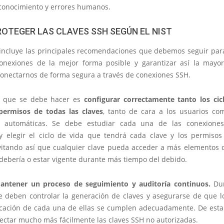
 conocimiento y errores humanos.
OTEGER LAS CLAVES SSH SEGÚN EL NIST
 incluye las principales recomendaciones que debemos seguir par
onexiones de la mejor forma posible y garantizar así la mayo
 conectarnos de forma segura a través de conexiones SSH.
o que se debe hacer es
configurar correctamente tanto los cic
permisos de todas las claves
, tanto de cara a los usuarios co
s automáticas. Se debe estudiar cada una de las conexione
 y elegir el ciclo de vida que tendrá cada clave y los permisos
evitando así que cualquier clave pueda acceder a más elementos d
 debería o estar vigente durante más tiempo del debido.
antener un proceso de seguimiento y auditoría continuos.
Dur
e deben controlar la generación de claves y asegurarse de que lo
ocación de cada una de ellas se cumplen adecuadamente. De est
ectar mucho más fácilmente las claves SSH no autorizadas.