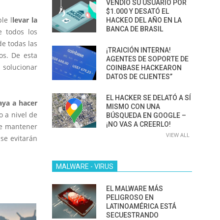
VENDIÓ SU USUARIO POR
$1.000 Y DESATÓ EL
le l
levar la
HACKEO DEL AÑO EN LA
BANCA DE BRASIL
e todos los
de todas las
¡TRAICIÓN INTERNA!
os. De esta
AGENTES DE SOPORTE DE
 solucionar
COINBASE HACKEARON
DATOS DE CLIENTES”
EL HACKER SE DELATÓ A SÍ
aya a hacer
MISMO CON UNA
o a nivel de
BÚSQUEDA EN GOOGLE –
¡NO VAS A CREERLO!
de mantener
VIEW ALL
 se evitarán
MALWARE - VIRUS
EL MALWARE MÁS
PELIGROSO EN
LATINOAMÉRICA ESTÁ
SECUESTRANDO