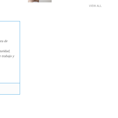
VIEW ALL
ura de
guridad,
e trabajo y