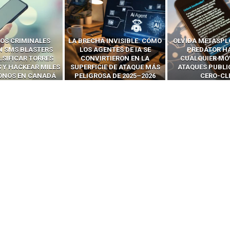
OS CRIMINALES
LA BRECHA INVISIBLE: CÓMO
OLVIDA METASPL
N SMS BLASTERS
LOS AGENTES DE IA SE
PREDATOR H
LSIFICAR TORRES
CONVIRTIERON EN LA
CUALQUIER MÓ
 Y HACKEAR MILES
SUPERFICIE DE ATAQUE MÁS
ATAQUES PUBLI
FONOS EN CANADÁ
PELIGROSA DE 2025–2026
CERO-CL