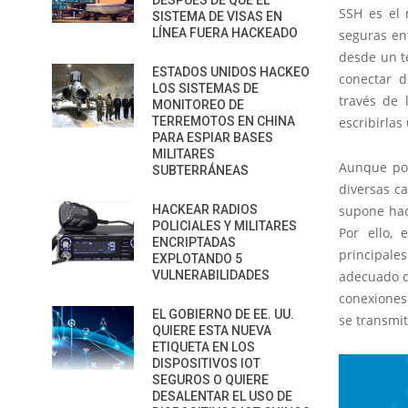
DESPUÉS DE QUE EL
SSH es el 
SISTEMA DE VISAS EN
LÍNEA FUERA HACKEADO
seguras en
desde un t
ESTADOS UNIDOS HACKEO
conectar d
LOS SISTEMAS DE
través de 
MONITOREO DE
TERREMOTOS EN CHINA
escribirlas
PARA ESPIAR BASES
MILITARES
Aunque por
SUBTERRÁNEAS
diversas c
HACKEAR RADIOS
supone hac
POLICIALES Y MILITARES
Por ello,
ENCRIPTADAS
principal
EXPLOTANDO 5
VULNERABILIDADES
adecuado de
conexiones
EL GOBIERNO DE EE. UU.
se transmit
QUIERE ESTA NUEVA
ETIQUETA EN LOS
DISPOSITIVOS IOT
SEGUROS O QUIERE
DESALENTAR EL USO DE