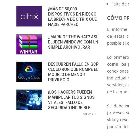
Falta de
¡MÁS DE 50,000
DISPOSITIVOS EN RIESGO!
CÓMO PR
LA BRECHA DE CITRIX QUE
NADIE PARCHEÓ
El informe
de estas c
¿MARK OF THE WHAT? ASÍ
ELUDEN WINDOWS CON UN
posible al
SIMPLE ARCHIVO .RAR
Lo primer
como los 
DESCUBREN FALLO EN GCP
CLOUD RUN QUE ROMPE EL
conexione
MODELO DE MENOR
individual
PRIVILEGIO
servidor, 
de los que
¡LOS HACKERS PUEDEN
MANIPULAR TUS SIGNOS
VITALES! FALLO DE
Se debe
m
SEGURIDAD INCREÍBLE
procesos s
VIEW ALL
vida y rev
podrán det