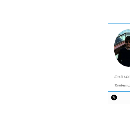
Envía tips
También p