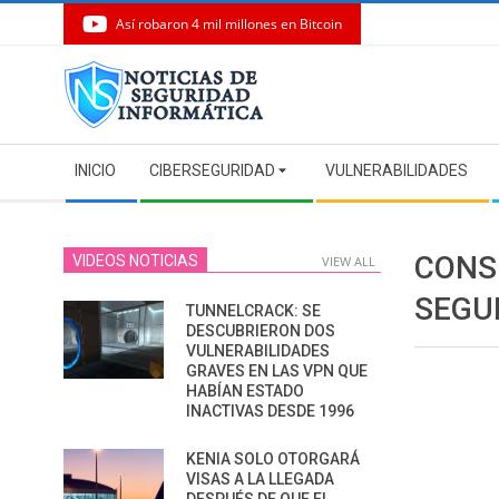
Así robaron 4 mil millones en Bitcoin
Skip
to
content
Secondary
INICIO
CIBERSEGURIDAD
VULNERABILIDADES
Navigation
Menu
CONS
VIDEOS NOTICIAS
VIEW ALL
SEGU
TUNNELCRACK: SE
DESCUBRIERON DOS
VULNERABILIDADES
GRAVES EN LAS VPN QUE
HABÍAN ESTADO
INACTIVAS DESDE 1996
KENIA SOLO OTORGARÁ
VISAS A LA LLEGADA