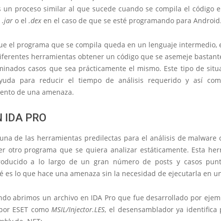
es un proceso similar al que sucede cuando se compila el código e
s
.jar
o el
.dex
en el caso de que se esté programando para Android
ue el programa que se compila queda en un lenguaje intermedio, e
iferentes herramientas obtener un código que se asemeje bastante
minados casos que sea prácticamente el mismo. Este tipo de situ
yuda para reducir el tiempo de análisis requerido y así com
ento de una amenaza.
N IDA PRO
una de las herramientas predilectas para el análisis de malware 
er otro programa que se quiera analizar estáticamente. Esta her
roducido a lo largo de un gran número de posts y casos punt
é es lo que hace una amenaza sin la necesidad de ejecutarla en u
ndo abrimos un archivo en IDA Pro que fue desarrollado por ejem
 por ESET como
MSIL/Injector.LES
, el desensamblador ya identifica 