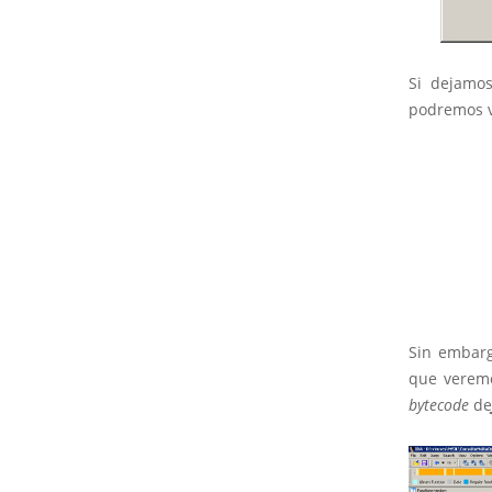
Si dejamo
podremos v
Sin embarg
que veremo
bytecode
de