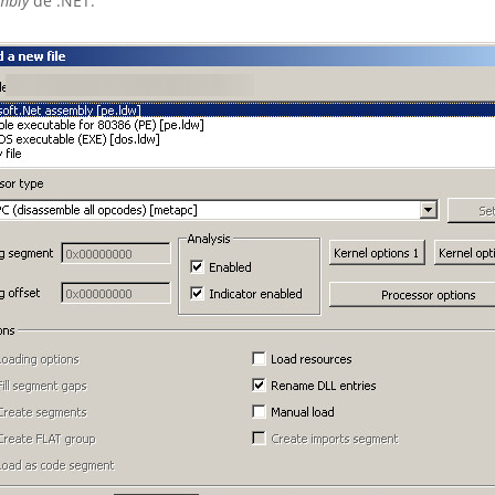
mbly
de .NET: