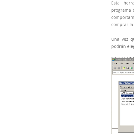
Esta herr
programa d
comportami
comprar la
Una vez qu
podrán eleg