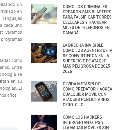
ilizando un
CÓMO LOS CRIMINALES
rrollado en
CREARON SMS BLASTERS
PARA FALSIFICAR TORRES
 lenguajes
CELULARES Y HACKEAR
ra cada uno
MILES DE TELÉFONOS EN
ost veremos
CANADÁ
s programas
LA BRECHA INVISIBLE:
CÓMO LOS AGENTES DE IA
SE CONVIRTIERON EN LA
ectadas como
SUPERFICIE DE ATAQUE
MÁS PELIGROSA DE 2025–
años. Entre
2026
cnología se
ultan
en su
OLVIDA METASPLOIT:
nologías. El
CÓMO PREDATOR HACKEA
CUALQUIER MÓVIL CON
mos años:
ATAQUES PUBLICITARIOS
CERO-CLIC
CÓMO LOS HACKERS
INTERCEPTAN OTPS Y
LLAMADAS MÓVILES SIN