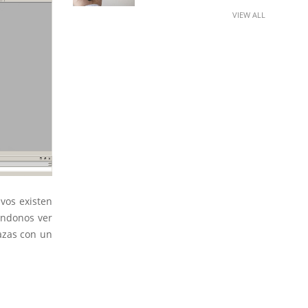
VIEW ALL
ivos existen
éndonos ver
nazas con un