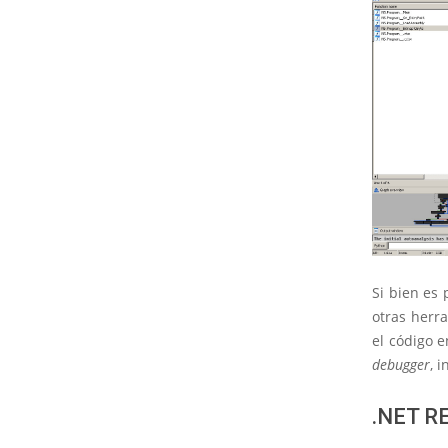
Si bien es 
otras herr
el código e
debugger
, 
.NET R