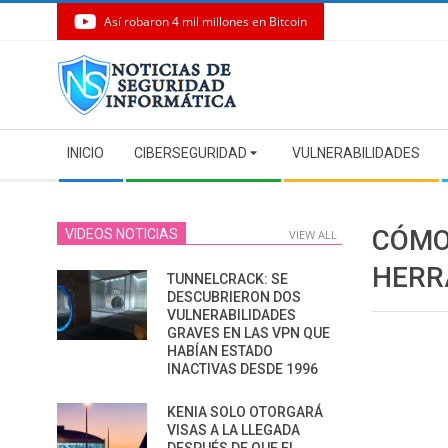
Así robaron 4 mil millones en Bitcoin
Skip
to
content
Secondary
INICIO
CIBERSEGURIDAD
VULNERABILIDADES
Navigation
Menu
CÓMO
VIDEOS NOTICIAS
VIEW ALL
HERR
TUNNELCRACK: SE
DESCUBRIERON DOS
VULNERABILIDADES
GRAVES EN LAS VPN QUE
HABÍAN ESTADO
INACTIVAS DESDE 1996
KENIA SOLO OTORGARÁ
VISAS A LA LLEGADA