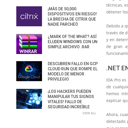
técnicas, 
¡MÁS DE 50,000
obtener lo
DISPOSITIVOS EN RIESGO!
LA BRECHA DE CITRIX QUE
NADIE PARCHEÓ
Debido a q
través de d
¿MARK OF THE WHAT? ASÍ
y en deter
ELUDEN WINDOWS CON UN
de gran a
SIMPLE ARCHIVO .RAR
funcionami
DESCUBREN FALLO EN GCP
.NET E
CLOUD RUN QUE ROMPE EL
MODELO DE MENOR
PRIVILEGIO
IDA Pro es 
de cualqui
¡LOS HACKERS PUEDEN
hemos int
MANIPULAR TUS SIGNOS
explicar qu
VITALES! FALLO DE
SEGURIDAD INCREÍBLE
VIEW ALL
Ahora, cua
detectado