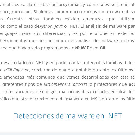
s maliciosos, claro está, son programas, y como tales se crean ut
e programación. Si bien es común encontrarnos con malware desa
o
C++
entre otros, también existen amenazas que utilizan
dos como el caso de
Python
,
Java
o .NET. El análisis de malware pa
enguajes tiene sus diferencias y es por ello que en este p
 herramientas que nos permitirán el análisis de malware u otro
a sea que hayan sido programados en
VB.NET
o en
C#
.
desarrollado en .NET, y en particular las diferentes familias det
de
MSIL/Injector
, crecieron de manera notable durante los últimos 
de amenazas más comunes que vemos desarrolladas con esta te
 diferentes tipos de
BitCoinMiners
,
packers
, o protectores que
oc
ferentes variantes de códigos maliciosos desarrollados en otras tec
ráfico muestra el crecimiento de malware en MSIL durante los últi