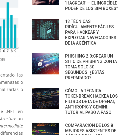
‘HACKEAR’ — EL INCREÍBLE
PODER DE LOS SIM BOXES”
13 TÉCNICAS
RIDÍCULAMENTE FÁCILES
PARA HACKEAR Y
EXPLOTAR NAVEGADORES
DE IA AGÉNTICA
PHISHING 2.0:CREAR UN
SITIO DE PHISHING CON IA
TOMA SOLO 30
SEGUNDOS. ¿ESTÁS
entado las
PREPARADO?
s amenazas o
alizarlas o
CÓMO LA TÉCNICA
TOKENBREAK HACKEA LOS
FILTROS DE IA DE OPENAI,
ANTHROPIC Y GEMINI:
e .NET en
TUTORIAL PASO A PASO
structure
un
ntermediate
COMPARACIÓN DE LOS 8
MEJORES ASISTENTES DE
diferencias