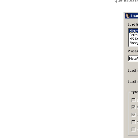
que es
asse