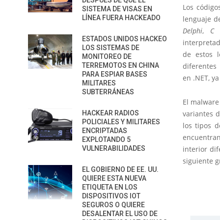
DESPUÉS DE QUE EL
Los código
SISTEMA DE VISAS EN
LÍNEA FUERA HACKEADO
lenguaje d
Delphi
,
C
ESTADOS UNIDOS HACKEO
interpreta
LOS SISTEMAS DE
de estos l
MONITOREO DE
TERREMOTOS EN CHINA
diferentes
PARA ESPIAR BASES
en .NET, y
MILITARES
SUBTERRÁNEAS
El malware 
HACKEAR RADIOS
variantes 
POLICIALES Y MILITARES
los tipos 
ENCRIPTADAS
encuentran
EXPLOTANDO 5
VULNERABILIDADES
interior di
siguiente g
EL GOBIERNO DE EE. UU.
QUIERE ESTA NUEVA
ETIQUETA EN LOS
DISPOSITIVOS IOT
SEGUROS O QUIERE
DESALENTAR EL USO DE