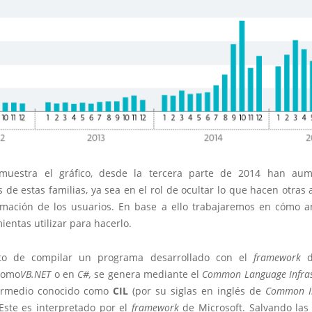
muestra el gráfico, desde la tercera parte de 2014 han aum
 de estas familias, ya sea en el rol de ocultar lo que hacen otra
rmación de los usuarios. En base a ello trabajaremos en cómo an
entas utilizar para hacerlo.
o de compilar un programa desarrollado con el
framework
d
como
VB.NET
o en
C#,
se genera mediante el
Common Language Infra
termedio conocido como
CIL
(por su siglas en inglés de
Common I
 Este es interpretado por el
framework
de Microsoft. Salvando las 