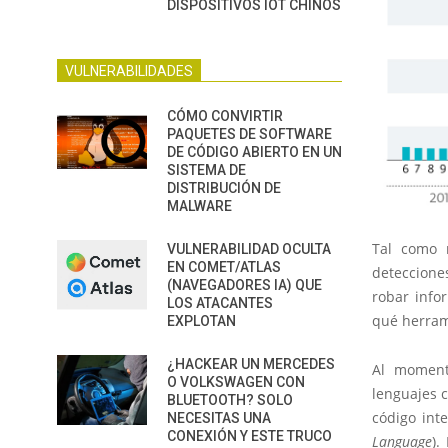
DISPOSITIVOS IOT CHINOS
VULNERABILIDADES
CÓMO CONVIRTIR
PAQUETES DE SOFTWARE
DE CÓDIGO ABIERTO EN UN
SISTEMA DE
DISTRIBUCIÓN DE
MALWARE
Tal como 
VULNERABILIDAD OCULTA
EN COMET/ATLAS
detecciones
(NAVEGADORES IA) QUE
robar info
LOS ATACANTES
qué herrami
EXPLOTAN
¿HACKEAR UN MERCEDES
Al moment
O VOLKSWAGEN CON
lenguajes 
BLUETOOTH? SOLO
código in
NECESITAS UNA
CONEXIÓN Y ESTE TRUCO
Language
).