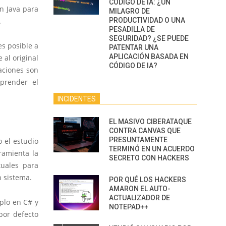
CÓDIGO DE IA: ¿UN
n Java para
MILAGRO DE
.
PRODUCTIVIDAD O UNA
PESADILLA DE
SEGURIDAD? ¿SE PUEDE
s posible a
PATENTAR UNA
APLICACIÓN BASADA EN
 al original
CÓDIGO DE IA?
aciones son
prender el
INCIDENTES
EL MASIVO CIBERATAQUE
CONTRA CANVAS QUE
PRESUNTAMENTE
o el estudio
TERMINÓ EN UN ACUERDO
ramienta la
SECRETO CON HACKERS
uales para
n sistema.
POR QUÉ LOS HACKERS
AMARON EL AUTO-
ACTUALIZADOR DE
plo en C# y
NOTEPAD++
por defecto