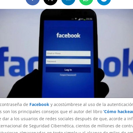
 contraseña de
Facebook
y acostúmbrese al uso de la autenticació
os son los principales consejos que el autor del libro
‘Cómo hackea
 dar a los usuarios de redes sociales después de que, acorde a in
nternacional de Seguridad Cibernética, cientos de millones de cont
stuvieran almacenadas en texto simple y al alcance de miles de e