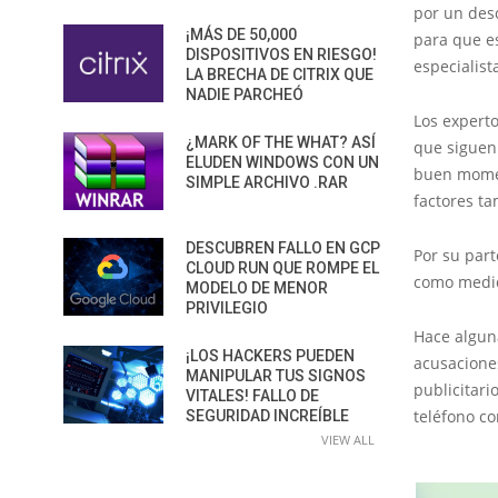
por un des
¡MÁS DE 50,000
para que e
DISPOSITIVOS EN RIESGO!
especialist
LA BRECHA DE CITRIX QUE
NADIE PARCHEÓ
Los expert
¿MARK OF THE WHAT? ASÍ
que siguen
ELUDEN WINDOWS CON UN
buen momen
SIMPLE ARCHIVO .RAR
factores t
DESCUBREN FALLO EN GCP
Por su part
CLOUD RUN QUE ROMPE EL
como medid
MODELO DE MENOR
PRIVILEGIO
Hace algun
¡LOS HACKERS PUEDEN
acusaciones
MANIPULAR TUS SIGNOS
publicitari
VITALES! FALLO DE
teléfono c
SEGURIDAD INCREÍBLE
VIEW ALL