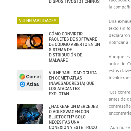
DISPOSITIVOS IOT CHINOS
la compañí
VULNERABILIDADES
Una exhaust
texto sin 
CÓMO CONVIRTIR
declararon
PAQUETES DE SOFTWARE
notificar a
DE CÓDIGO ABIERTO EN UN
SISTEMA DE
DISTRIBUCIÓN DE
Aunque es 
MALWARE
autor de ‘C
estas clav
VULNERABILIDAD OCULTA
involucrad
EN COMET/ATLAS
(NAVEGADORES IA) QUE
LOS ATACANTES
“Las contr
EXPLOTAN
antes de de
contraseña
¿HACKEAR UN MERCEDES
O VOLKSWAGEN CON
encontrarla
BLUETOOTH? SOLO
NECESITAS UNA
“Aún no se 
CONEXIÓN Y ESTE TRUCO