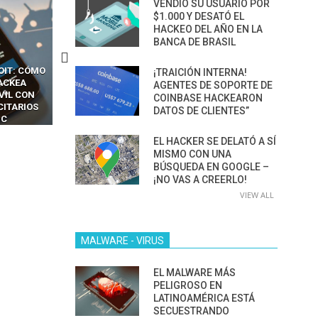
VENDIÓ SU USUARIO POR
$1.000 Y DESATÓ EL
HACKEO DEL AÑO EN LA
BANCA DE BRASIL
CKERS
13 TÉCNICAS
CÓMO LOS HACKERS
¡TRAICIÓN INTERNA!
OTPS Y
RIDÍCULAMENTE FÁCILES
MANIPULAN GITHUB
AGENTES DE SOPORTE DE
LES SIN
PARA HACKEAR Y EXPLOTAR
COPILOT DENTRO DE VS C
COINBASE HACKEARON
INCREÍBLE
NAVEGADORES DE IA
DATOS DE CLIENTES”
IM BOXES”
AGÉNTICA
EL HACKER SE DELATÓ A SÍ
MISMO CON UNA
BÚSQUEDA EN GOOGLE –
¡NO VAS A CREERLO!
VIEW ALL
MALWARE - VIRUS
EL MALWARE MÁS
PELIGROSO EN
LATINOAMÉRICA ESTÁ
SECUESTRANDO