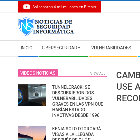
Así robaron 4 mil millones en Bitcoin
Skip
to
content
Secondary
INICIO
CIBERSEGURIDAD
VULNERABILIDADES
Navigation
Menu
CAMB
VIDEOS NOTICIAS
VIEW ALL
USE 
TUNNELCRACK: SE
DESCUBRIERON DOS
RECO
VULNERABILIDADES
GRAVES EN LAS VPN QUE
HABÍAN ESTADO
INACTIVAS DESDE 1996
KENIA SOLO OTORGARÁ
VISAS A LA LLEGADA