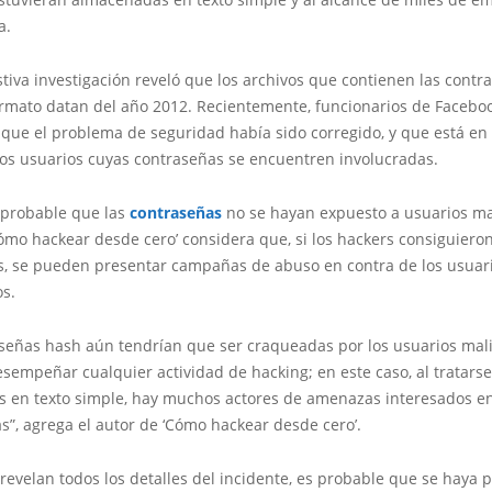
a.
iva investigación reveló que los archivos que contienen las contr
formato datan del año 2012. Recientemente, funcionarios de Facebo
 que el problema de seguridad había sido corregido, y que está en
 los usuarios cuyas contraseñas se encuentren involucradas.
probable que las
contraseñas
no se hayan expuesto a usuarios mal
ómo hackear desde cero’ considera que, si los hackers consiguiero
es, se pueden presentar campañas de abuso en contra de los usuar
os.
aseñas hash aún tendrían que ser craqueadas por los usuarios mal
sempeñar cualquier actividad de hacking; en este caso, al tratars
s en texto simple, hay muchos actores de amenazas interesados e
s”, agrega el autor de ‘Cómo hackear desde cero’.
revelan todos los detalles del incidente, es probable que se haya 