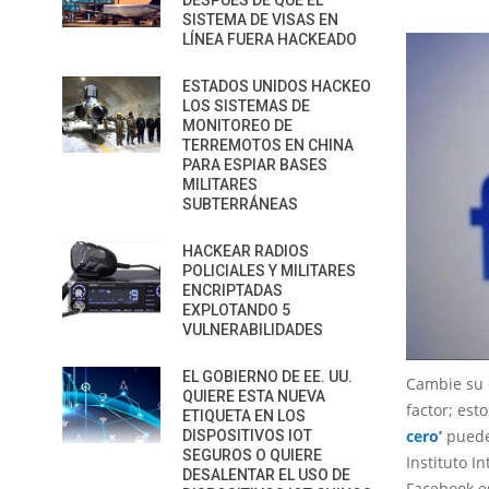
DESPUÉS DE QUE EL
SISTEMA DE VISAS EN
LÍNEA FUERA HACKEADO
ESTADOS UNIDOS HACKEO
LOS SISTEMAS DE
MONITOREO DE
TERREMOTOS EN CHINA
PARA ESPIAR BASES
MILITARES
SUBTERRÁNEAS
HACKEAR RADIOS
POLICIALES Y MILITARES
ENCRIPTADAS
EXPLOTANDO 5
VULNERABILIDADES
EL GOBIERNO DE EE. UU.
Cambie su
QUIERE ESTA NUEVA
factor; est
ETIQUETA EN LOS
cero’
puede
DISPOSITIVOS IOT
SEGUROS O QUIERE
Instituto I
DESALENTAR EL USO DE
Facebook e