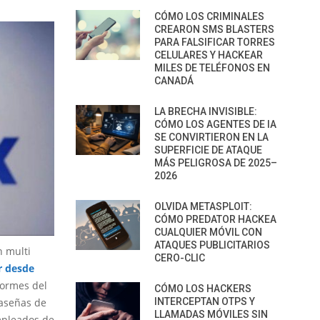
CÓMO LOS CRIMINALES
CREARON SMS BLASTERS
PARA FALSIFICAR TORRES
CELULARES Y HACKEAR
MILES DE TELÉFONOS EN
CANADÁ
LA BRECHA INVISIBLE:
CÓMO LOS AGENTES DE IA
SE CONVIRTIERON EN LA
SUPERFICIE DE ATAQUE
MÁS PELIGROSA DE 2025–
2026
OLVIDA METASPLOIT:
CÓMO PREDATOR HACKEA
CUALQUIER MÓVIL CON
ATAQUES PUBLICITARIOS
n multi
CERO-CLIC
r desde
formes del
CÓMO LOS HACKERS
raseñas de
INTERCEPTAN OTPS Y
LLAMADAS MÓVILES SIN
mpleados de