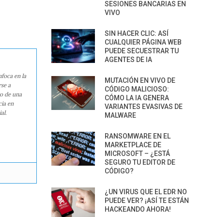
SESIONES BANCARIAS EN
VIVO
SIN HACER CLIC: ASÍ
CUALQUIER PÁGINA WEB
PUEDE SECUESTRAR TU
AGENTES DE IA
nfoca en la
MUTACIÓN EN VIVO DE
rse a
CÓDIGO MALICIOSO:
ro de una
CÓMO LA IA GENERA
cia en
VARIANTES EVASIVAS DE
al.
MALWARE
RANSOMWARE EN EL
MARKETPLACE DE
MICROSOFT – ¿ESTÁ
SEGURO TU EDITOR DE
CÓDIGO?
¿UN VIRUS QUE EL EDR NO
PUEDE VER? ¡ASÍ TE ESTÁN
HACKEANDO AHORA!