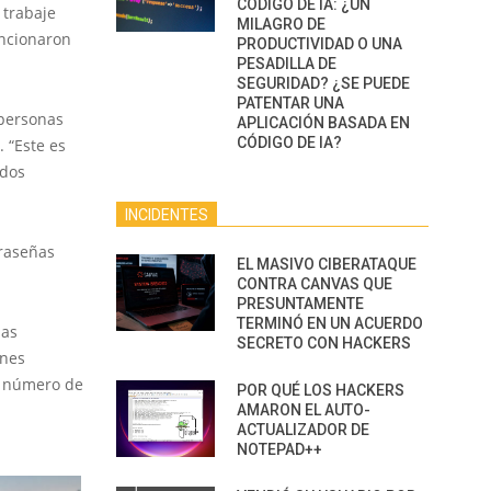
CÓDIGO DE IA: ¿UN
 trabaje
MILAGRO DE
encionaron
PRODUCTIVIDAD O UNA
PESADILLA DE
SEGURIDAD? ¿SE PUEDE
PATENTAR UNA
 personas
APLICACIÓN BASADA EN
CÓDIGO DE IA?
 “Este es
 dos
INCIDENTES
traseñas
EL MASIVO CIBERATAQUE
CONTRA CANVAS QUE
PRESUNTAMENTE
TERMINÓ EN UN ACUERDO
las
SECRETO CON HACKERS
ines
su número de
POR QUÉ LOS HACKERS
AMARON EL AUTO-
ACTUALIZADOR DE
NOTEPAD++