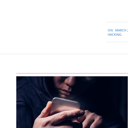
2019-
ON:
MARCH 2
03-
HACKING
22