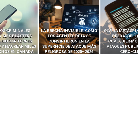
 INVISIBLE: CÓMO
OLVIDA METASPLOIT: CÓMO
CÓMO LOS HA
ENTES DE IA SE
PREDATOR HACKEA
INTERCEPTAN 
RTIERON EN LA
CUALQUIER MÓVIL CON
LLAMADAS MÓVI
IE DE ATAQUE MÁS
ATAQUES PUBLICITARIOS
‘HACKEAR’ — EL 
SA DE 2025–2026
CERO-CLIC
PODER DE LOS S