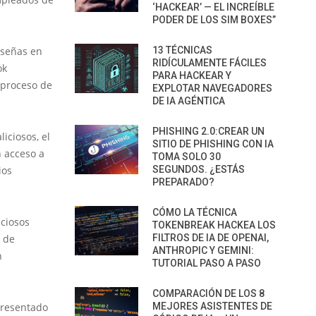
‘HACKEAR’ — EL INCREÍBLE
PODER DE LOS SIM BOXES”
aseñas en
13 TÉCNICAS
RIDÍCULAMENTE FÁCILES
ok
PARA HACKEAR Y
 proceso de
EXPLOTAR NAVEGADORES
DE IA AGÉNTICA
PHISHING 2.0:CREAR UN
iciosos, el
SITIO DE PHISHING CON IA
n acceso a
TOMA SOLO 30
ios
SEGUNDOS. ¿ESTÁS
PREPARADO?
CÓMO LA TÉCNICA
iciosos
TOKENBREAK HACKEA LOS
e de
FILTROS DE IA DE OPENAI,
ANTHROPIC Y GEMINI:
n
TUTORIAL PASO A PASO
COMPARACIÓN DE LOS 8
presentado
MEJORES ASISTENTES DE