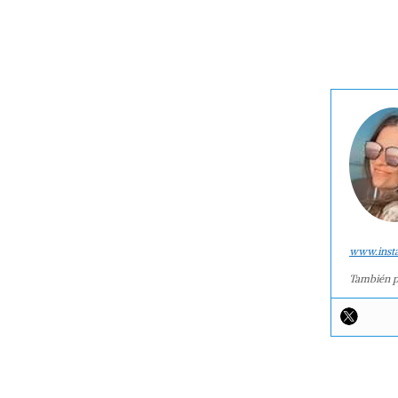
www.inst
También p