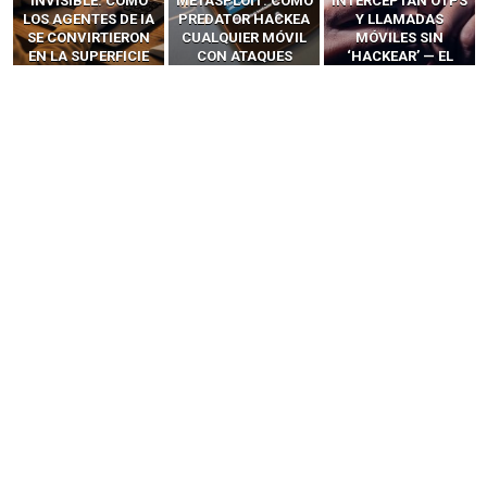
INVISIBLE: CÓMO
METASPLOIT: CÓMO
INTERCEPTAN OTPS
LOS AGENTES DE IA
PREDATOR HACKEA
Y LLAMADAS
SE CONVIRTIERON
CUALQUIER MÓVIL
MÓVILES SIN
EN LA SUPERFICIE
CON ATAQUES
‘HACKEAR’ — EL
DE ATAQUE MÁS
PUBLICITARIOS
INCREÍBLE PODER DE
PELIGROSA DE
CERO-CLIC
LOS SIM BOXES”
2025–2026