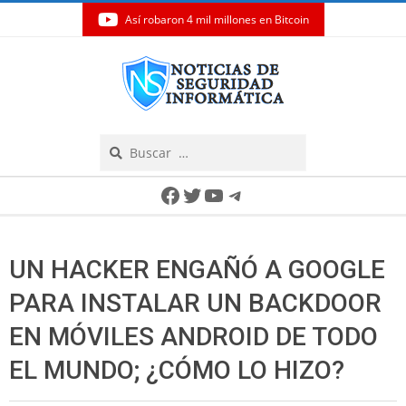
Así robaron 4 mil millones en Bitcoin
Skip
to
content
Search
Secondary
Facebook
Twitter
YouTube
Telegram
Navigation
Menu
UN HACKER ENGAÑÓ A GOOGLE
PARA INSTALAR UN BACKDOOR
EN MÓVILES ANDROID DE TODO
EL MUNDO; ¿CÓMO LO HIZO?