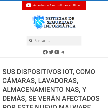
Así robaron 4 mil millones en Bitcoin
Skip
to
content
Search
Secondary
Facebook
Twitter
YouTube
Telegram
Navigation
Menu
SUS DISPOSITIVOS IOT, COMO
CÁMARAS, LAVADORAS,
ALMACENAMIENTO NAS, Y
DEMÁS, SE VERÁN AFECTADOS
POR ESTE NUEVO MALWARE