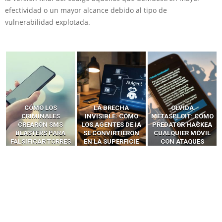
efectividad o un mayor alcance debido al tipo de
vulnerabilidad explotada.
LA BRECHA
OLVIDA
CÓMO LOS HACKERS
INVISIBLE: CÓMO
METASPLOIT: CÓMO
INTERCEPTAN OTPS
LOS AGENTES DE IA
PREDATOR HACKEA
Y LLAMADAS
SE CONVIRTIERON
CUALQUIER MÓVIL
MÓVILES SIN
EN LA SUPERFICIE
CON ATAQUES
‘HACKEAR’ — EL
DE ATAQUE MÁS
PUBLICITARIOS
INCREÍBLE PODER DE
PELIGROSA DE
CERO-CLIC
LOS SIM BOXES”
2025–2026