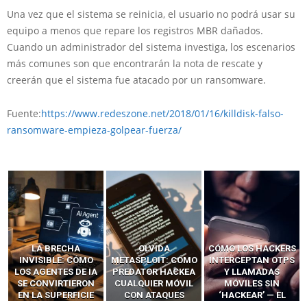
Una vez que el sistema se reinicia, el usuario no podrá usar su
equipo a menos que repare los registros MBR dañados.
Cuando un administrador del sistema investiga, los escenarios
más comunes son que encontrarán la nota de rescate y
creerán que el sistema fue atacado por un ransomware.
Fuente:
https://www.redeszone.net/2018/01/16/killdisk-falso-
ransomware-empieza-golpear-fuerza/
LA BRECHA
OLVIDA
CÓMO LOS HACKERS
INVISIBLE: CÓMO
METASPLOIT: CÓMO
INTERCEPTAN OTPS
LOS AGENTES DE IA
PREDATOR HACKEA
Y LLAMADAS
SE CONVIRTIERON
CUALQUIER MÓVIL
MÓVILES SIN
EN LA SUPERFICIE
CON ATAQUES
‘HACKEAR’ — EL
DE ATAQUE MÁS
PUBLICITARIOS
INCREÍBLE PODER DE