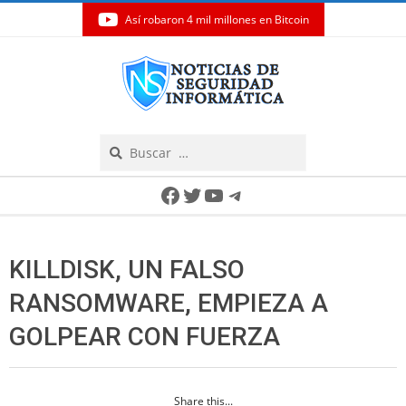
Así robaron 4 mil millones en Bitcoin
Skip
to
content
Search
Secondary
Facebook
Twitter
YouTube
Telegram
Navigation
Menu
KILLDISK, UN FALSO
RANSOMWARE, EMPIEZA A
GOLPEAR CON FUERZA
Share this...