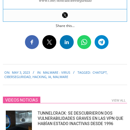
www.t.me/noticiasciberseguridad
Share this...
2023-
ON:
MAY 3, 2023
IN:
MALWARE - VIRUS
TAGGED:
CHATGPT
,
05-
CIBERSEGURIDAD
,
HACKING
,
IA
,
MALWARE
03
VIDEOS NOTICIAS
VIEW ALL
TUNNELCRACK: SE DESCUBRIERON DOS
VULNERABILIDADES GRAVES EN LAS VPN QUE
HABÍAN ESTADO INACTIVAS DESDE 1996