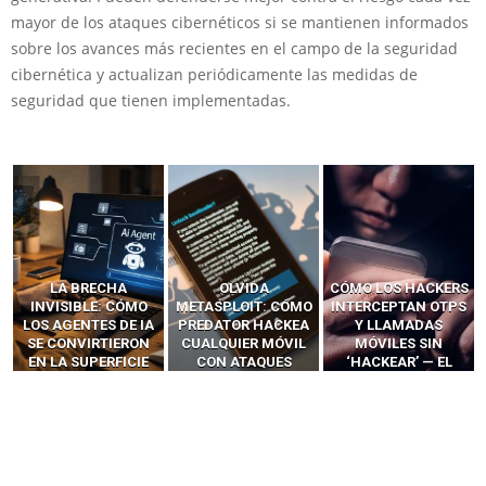
mayor de los ataques cibernéticos si se mantienen informados
sobre los avances más recientes en el campo de la seguridad
cibernética y actualizan periódicamente las medidas de
seguridad que tienen implementadas.
LA BRECHA
OLVIDA
CÓMO LOS HACKERS
INVISIBLE: CÓMO
METASPLOIT: CÓMO
INTERCEPTAN OTPS
LOS AGENTES DE IA
PREDATOR HACKEA
Y LLAMADAS
SE CONVIRTIERON
CUALQUIER MÓVIL
MÓVILES SIN
EN LA SUPERFICIE
CON ATAQUES
‘HACKEAR’ — EL
DE ATAQUE MÁS
PUBLICITARIOS
INCREÍBLE PODER DE
PELIGROSA DE
CERO-CLIC
LOS SIM BOXES”
2025–2026