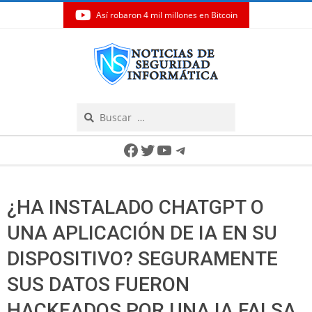
Así robaron 4 mil millones en Bitcoin
Skip
to
content
Search
Secondary
Facebook
Twitter
YouTube
Telegram
Navigation
Menu
¿HA INSTALADO CHATGPT O
UNA APLICACIÓN DE IA EN SU
DISPOSITIVO? SEGURAMENTE
SUS DATOS FUERON
HACKEADOS POR UNA IA FALSA