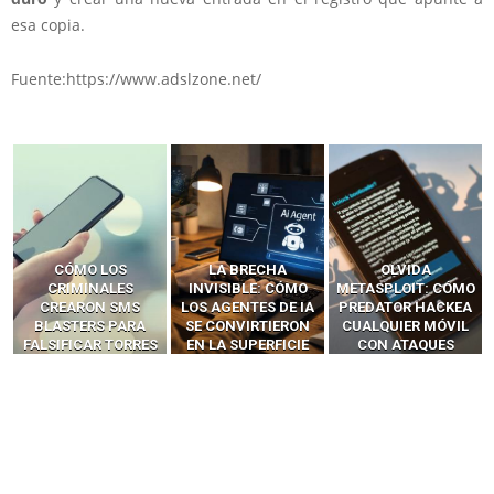
esa copia.
Fuente:https://www.adslzone.net/
LA BRECHA
OLVIDA
CÓMO LOS HACKERS
INVISIBLE: CÓMO
METASPLOIT: CÓMO
INTERCEPTAN OTPS
LOS AGENTES DE IA
PREDATOR HACKEA
Y LLAMADAS
SE CONVIRTIERON
CUALQUIER MÓVIL
MÓVILES SIN
EN LA SUPERFICIE
CON ATAQUES
‘HACKEAR’ — EL
DE ATAQUE MÁS
PUBLICITARIOS
INCREÍBLE PODER DE
PELIGROSA DE
CERO-CLIC
LOS SIM BOXES”
2025–2026