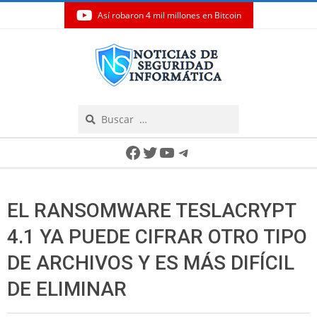
Así robaron 4 mil millones en Bitcoin
Skip
to
content
Search
Secondary
Facebook
Twitter
YouTube
Telegram
Navigation
Menu
EL RANSOMWARE TESLACRYPT
4.1 YA PUEDE CIFRAR OTRO TIPO
DE ARCHIVOS Y ES MÁS DIFÍCIL
DE ELIMINAR