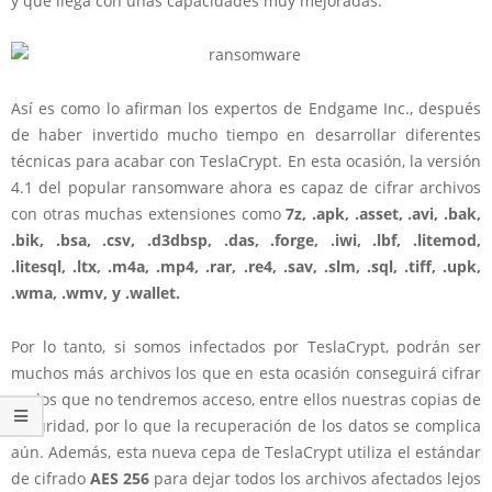
y que llega con unas capacidades muy mejoradas.
Así es como lo afirman los expertos de Endgame Inc., después
de haber invertido mucho tiempo en desarrollar diferentes
técnicas para acabar con TeslaCrypt. En esta ocasión, la versión
4.1 del popular ransomware ahora es capaz de cifrar archivos
con otras muchas extensiones como
7z, .apk, .asset, .avi, .bak,
.bik, .bsa, .csv, .d3dbsp, .das, .forge, .iwi, .lbf, .litemod,
.litesql, .ltx, .m4a, .mp4, .rar, .re4, .sav, .slm, .sql, .tiff, .upk,
.wma, .wmv, y .wallet.
Por lo tanto, si somos infectados por TeslaCrypt, podrán ser
muchos más archivos los que en esta ocasión conseguirá cifrar
y a los que no tendremos acceso, entre ellos nuestras copias de
seguridad, por lo que la recuperación de los datos se complica
aún. Además, esta nueva cepa de TeslaCrypt utiliza el estándar
de cifrado
AES 256
para dejar todos los archivos afectados lejos