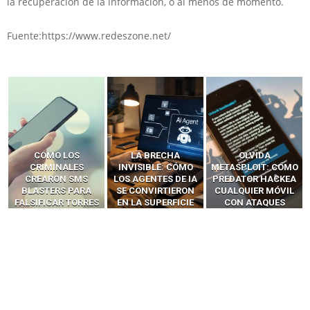
la recuperación de la información, o al menos de momento.
Fuente:https://www.redeszone.net/
LA BRECHA
OLVIDA
CÓMO LOS HACKERS
INVISIBLE: CÓMO
METASPLOIT: CÓMO
INTERCEPTAN OTPS
LOS AGENTES DE IA
PREDATOR HACKEA
Y LLAMADAS
SE CONVIRTIERON
CUALQUIER MÓVIL
MÓVILES SIN
EN LA SUPERFICIE
CON ATAQUES
‘HACKEAR’ — EL
DE ATAQUE MÁS
PUBLICITARIOS
INCREÍBLE PODER DE
PELIGROSA DE
CERO-CLIC
LOS SIM BOXES”
2025–2026