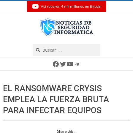
Así robaron 4 mil millones en Bitcoin
Skip
to
content
Search
Secondary
Facebook
Twitter
YouTube
Telegram
Navigation
Menu
EL RANSOMWARE CRYSIS
EMPLEA LA FUERZA BRUTA
PARA INFECTAR EQUIPOS
Share this...