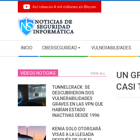
Así robaron 4 mil millones en Bitcoin
Skip
to
content
Secondary
INICIO
CIBERSEGURIDAD
VULNERABILIDADES
Navigation
Menu
UN G
VIDEOS NOTICIAS
VIEW ALL
CASI
TUNNELCRACK: SE
DESCUBRIERON DOS
VULNERABILIDADES
GRAVES EN LAS VPN QUE
HABÍAN ESTADO
INACTIVAS DESDE 1996
KENIA SOLO OTORGARÁ
VISAS A LA LLEGADA