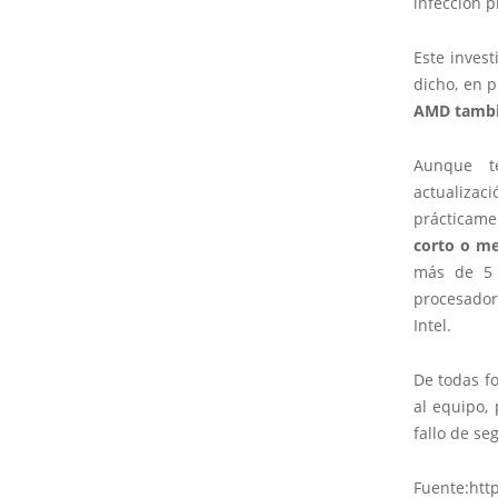
infección p
Este inves
dicho, en 
AMD tambi
Aunque te
actualizac
prácticame
corto o me
más de 5 
procesador
Intel.
De todas fo
al equipo,
fallo de s
Fuente:htt