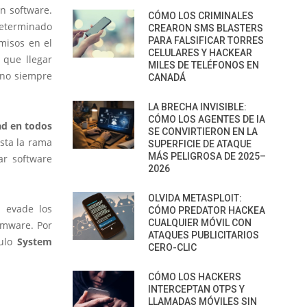
n software.
CÓMO LOS CRIMINALES
determinado
CREARON SMS BLASTERS
PARA FALSIFICAR TORRES
rmisos en el
CELULARES Y HACKEAR
 que llegar
MILES DE TELÉFONOS EN
 no siempre
CANADÁ
LA BRECHA INVISIBLE:
CÓMO LOS AGENTES DE IA
ad en todos
SE CONVIRTIERON EN LA
sta la rama
SUPERFICIE DE ATAQUE
MÁS PELIGROSA DE 2025–
ar software
2026
OLVIDA METASPLOIT:
o evade los
CÓMO PREDATOR HACKEA
CUALQUIER MÓVIL CON
rmware. Por
ATAQUES PUBLICITARIOS
dulo
System
CERO-CLIC
CÓMO LOS HACKERS
INTERCEPTAN OTPS Y
LLAMADAS MÓVILES SIN