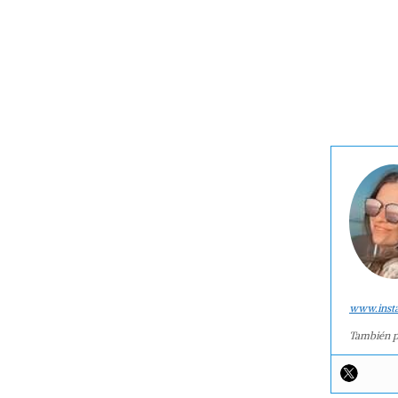
www.inst
También p