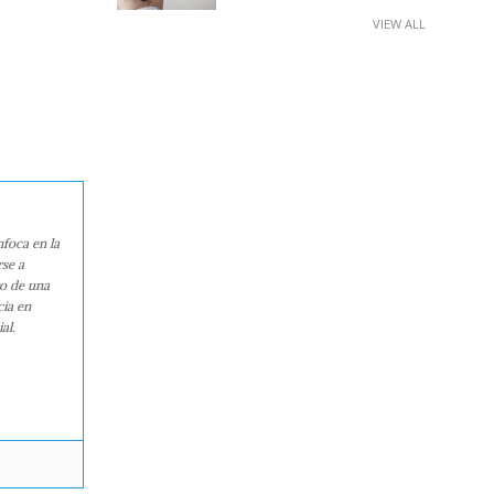
VIEW ALL
nfoca en la
rse a
ro de una
cia en
al.