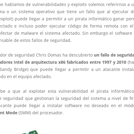
e hablamos de vulnerabilidades y exploits solemos referirnos a u
a o un sistema operativo que tiene un fallo que al ejecutar 
exploit) puede llegar a permitir a un pirata informático ganar pe
ectado e incluso poder ejecutar código de forma remota con el
infectar de malware el sistema afectado. Sin embargo el software
nsable de estos fallos de seguridad.
gador de seguridad Chris Domas ha descubierto
un fallo de segurid
adores Intel de arquitectura x86 fabricados entre 1997 y 2010
(ha
 Sandy Bridge) que puede llegar a permitir a un atacante instal
ado en el equipo afectado.
be a que al explotar esta vulnerabilidad el pirata informátic
e seguridad que gestionan la seguridad del sistema a nivel de fi
acante puede llegar a instalar software no deseado en el mó
nt Mode
(SMM) del procesador.