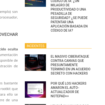
CÓDIGO DE IA: ¿UN
MILAGRO DE
PRODUCTIVIDAD O UNA
jemplo) son
PESADILLA DE
procesador,
SEGURIDAD? ¿SE PUEDE
PATENTAR UNA
APLICACIÓN BASADA EN
CÓDIGO DE IA?
VECHAR
INCIDENTES
ido oculta
umentación
EL MASIVO CIBERATAQUE
isponible de
CONTRA CANVAS QUE
PRESUNTAMENTE
tración de
TERMINÓ EN UN ACUERDO
SECRETO CON HACKERS
 es bastante
POR QUÉ LOS HACKERS
AMARON EL AUTO-
 rootkit que
ACTUALIZADOR DE
ara ello se
NOTEPAD++
iere de una