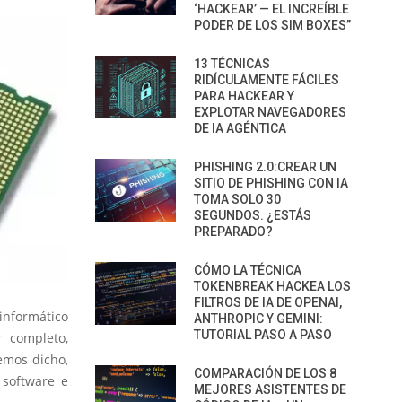
‘HACKEAR’ — EL INCREÍBLE
PODER DE LOS SIM BOXES”
13 TÉCNICAS
RIDÍCULAMENTE FÁCILES
PARA HACKEAR Y
EXPLOTAR NAVEGADORES
DE IA AGÉNTICA
PHISHING 2.0:CREAR UN
SITIO DE PHISHING CON IA
TOMA SOLO 30
SEGUNDOS. ¿ESTÁS
PREPARADO?
CÓMO LA TÉCNICA
TOKENBREAK HACKEA LOS
FILTROS DE IA DE OPENAI,
informático
ANTHROPIC Y GEMINI:
TUTORIAL PASO A PASO
 completo,
emos dicho,
COMPARACIÓN DE LOS 8
 software e
MEJORES ASISTENTES DE