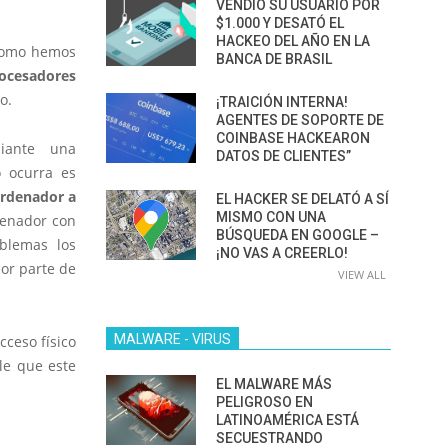
VENDIÓ SU USUARIO POR
$1.000 Y DESATÓ EL
HACKEO DEL AÑO EN LA
 como hemos
BANCA DE BRASIL
rocesadores
o.
¡TRAICIÓN INTERNA!
AGENTES DE SOPORTE DE
COINBASE HACKEARON
diante una
DATOS DE CLIENTES”
o ocurra es
ordenador a
EL HACKER SE DELATÓ A SÍ
MISMO CON UNA
denador con
BÚSQUEDA EN GOOGLE –
blemas los
¡NO VAS A CREERLO!
or parte de
VIEW ALL
MALWARE - VIRUS
cceso físico
le que este
EL MALWARE MÁS
PELIGROSO EN
LATINOAMÉRICA ESTÁ
SECUESTRANDO