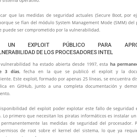
o sistema operativo.
car que las medidas de seguridad actuales (Secure Boot, por e
 porque se fían del módulo System Management Mode (SMM) del 
 puede ser comprometido por la vulnerabilidad.
E UN EXPLOIT PÚBLICO PARA APRO
LNERABILIDAD DE LOS PROCESADORES INTEL
vulnerabilidad ha estado abierta desde 1997, esta
ha permanec
e 3 días
, fecha en la que se publicó el exploit y la doc
ente. Este exploit, formado por apenas 25 líneas, se encuentra d
lica en GitHub, junto a una completa documentación y demos
ento.
isponibilidad del exploit poder explotar este fallo de seguridad
 Lo primero que necesitan los piratas informáticos es instalar un
” permanentemente las medidas de seguridad del procesador. P
permisos de root sobre el kernel del sistema, lo que ya requ