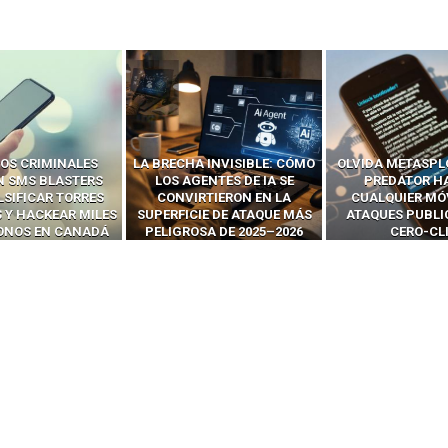
OS CRIMINALES
LA BRECHA INVISIBLE: CÓMO
OLVIDA METASPL
N SMS BLASTERS
LOS AGENTES DE IA SE
PREDATOR H
LSIFICAR TORRES
CONVIRTIERON EN LA
CUALQUIER MÓ
 Y HACKEAR MILES
SUPERFICIE DE ATAQUE MÁS
ATAQUES PUBLI
FONOS EN CANADÁ
PELIGROSA DE 2025–2026
CERO-CL