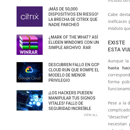
incluso otr
¡MÁS DE 50,000
Cabe desta
DISPOSITIVOS EN RIESGO!
LA BRECHA DE CITRIX QUE
ineficaces
NADIE PARCHEÓ
módulo que
¿MARK OF THE WHAT? ASÍ
EXIST
ELUDEN WINDOWS CON UN
SIMPLE ARCHIVO .RAR
ESTA VU
Aunque la 
DESCUBREN FALLO EN GCP
hasta hac
CLOUD RUN QUE ROMPE EL
correspondi
MODELO DE MENOR
PRIVILEGIO
forma púb
funcionami
¡LOS HACKERS PUEDEN
MANIPULAR TUS SIGNOS
Pese a la d
VITALES! FALLO DE
SEGURIDAD INCREÍBLE
complicado.
VIEW ALL
“desactive
necesitan 