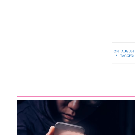
2015-
ON:
AUGUST 
08-
TAGGED:
10