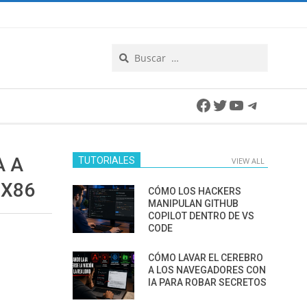
Search
Facebook
Twitter
YouTube
Telegra
A A
TUTORIALES
VIEW ALL
 X86
CÓMO LOS HACKERS
MANIPULAN GITHUB
COPILOT DENTRO DE VS
CODE
CÓMO LAVAR EL CEREBRO
A LOS NAVEGADORES CON
IA PARA ROBAR SECRETOS