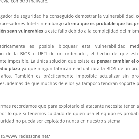
revia con otro malware.
tigador de seguridad ha conseguido demostrar la vulnerabilidad,
procesadores Intel sin embargo
afirma que es probable que los p
én sean vulnerables
a este fallo debido a la complejidad del mism
óricamente es posible bloquear esta vulnerabilidad me
ión de la BIOS o UEFI de un ordenador, el hecho de que est
nte imposible. La única solución que existe es
pensar cambiar el 
dio plazo
ya que ningún fabricante actualizará la BIOS de un or
años. También es prácticamente imposible actualizar sin pro
es, además de que muchos de ellos ya tampoco tendrán soporte p
rmas recordamos que para explotarlo el atacante necesita tener a
 por lo que si tenemos cuidado de quién usa el equipo es probab
eguridad no pueda ser explotado nunca en nuestro sistema.
ps://www.redeszone.net/