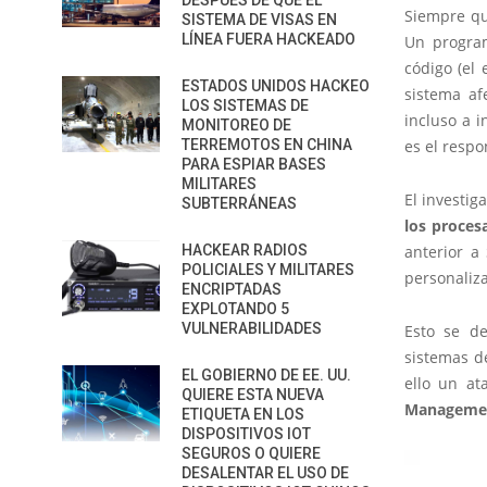
DESPUÉS DE QUE EL
Siempre qu
SISTEMA DE VISAS EN
LÍNEA FUERA HACKEADO
Un program
código (el 
ESTADOS UNIDOS HACKEO
sistema af
LOS SISTEMAS DE
incluso a 
MONITOREO DE
TERREMOTOS EN CHINA
es el respo
PARA ESPIAR BASES
MILITARES
El investi
SUBTERRÁNEAS
los proces
HACKEAR RADIOS
anterior a
POLICIALES Y MILITARES
personaliz
ENCRIPTADAS
EXPLOTANDO 5
VULNERABILIDADES
Esto se de
sistemas d
EL GOBIERNO DE EE. UU.
ello un at
QUIERE ESTA NUEVA
Manageme
ETIQUETA EN LOS
DISPOSITIVOS IOT
SEGUROS O QUIERE
DESALENTAR EL USO DE