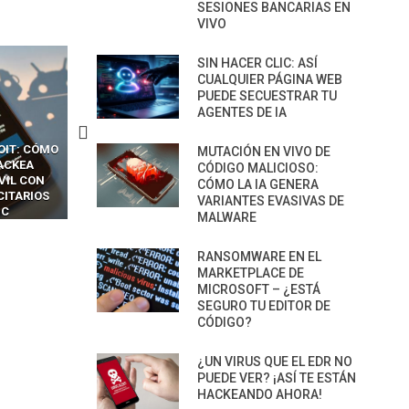
SESIONES BANCARIAS EN
VIVO
SIN HACER CLIC: ASÍ
CUALQUIER PÁGINA WEB
PUEDE SECUESTRAR TU
AGENTES DE IA
OIT: CÓMO
CÓMO LOS HACKERS
13 TÉCNICAS
MUTACIÓN EN VIVO DE
ACKEA
INTERCEPTAN OTPS Y
RIDÍCULAMENTE FÁCILE
CÓDIGO MALICIOSO:
VIL CON
LLAMADAS MÓVILES SIN
PARA HACKEAR Y EXPLO
CÓMO LA IA GENERA
CITARIOS
‘HACKEAR’ — EL INCREÍBLE
NAVEGADORES DE IA
VARIANTES EVASIVAS DE
IC
PODER DE LOS SIM BOXES”
AGÉNTICA
MALWARE
RANSOMWARE EN EL
MARKETPLACE DE
MICROSOFT – ¿ESTÁ
SEGURO TU EDITOR DE
CÓDIGO?
¿UN VIRUS QUE EL EDR NO
PUEDE VER? ¡ASÍ TE ESTÁN
HACKEANDO AHORA!