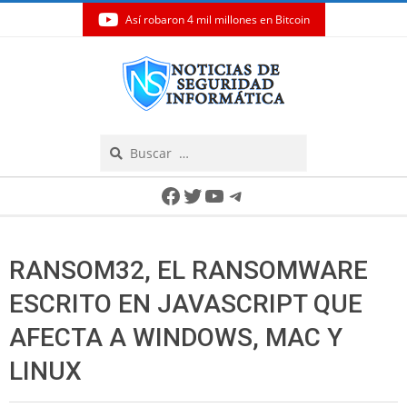
Así robaron 4 mil millones en Bitcoin
Skip
to
content
Search
Secondary
Facebook
Twitter
YouTube
Telegram
Navigation
Menu
RANSOM32, EL RANSOMWARE
ESCRITO EN JAVASCRIPT QUE
AFECTA A WINDOWS, MAC Y
LINUX