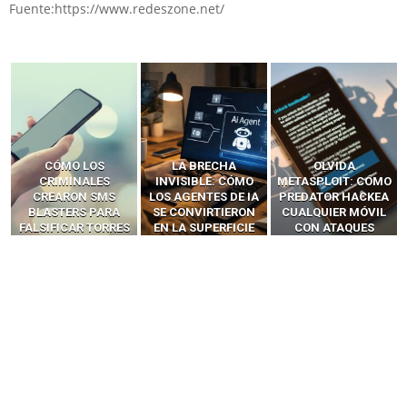
Fuente:https://www.redeszone.net/
LA BRECHA
OLVIDA
CÓMO LOS HACKERS
INVISIBLE: CÓMO
METASPLOIT: CÓMO
INTERCEPTAN OTPS
LOS AGENTES DE IA
PREDATOR HACKEA
Y LLAMADAS
SE CONVIRTIERON
CUALQUIER MÓVIL
MÓVILES SIN
EN LA SUPERFICIE
CON ATAQUES
‘HACKEAR’ — EL
DE ATAQUE MÁS
PUBLICITARIOS
INCREÍBLE PODER DE
PELIGROSA DE
CERO-CLIC
LOS SIM BOXES”
2025–2026