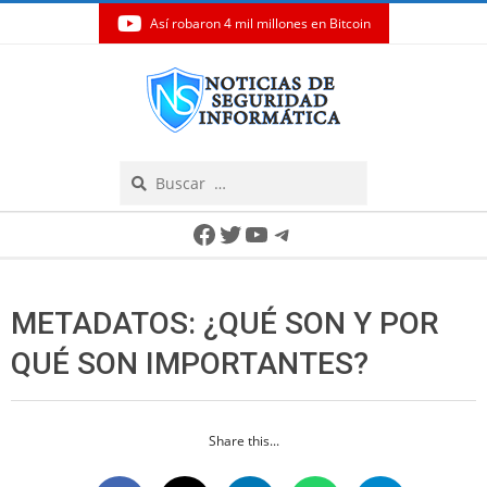
Así robaron 4 mil millones en Bitcoin
Skip
to
content
Search
Secondary
Facebook
Twitter
YouTube
Telegram
Navigation
Menu
METADATOS: ¿QUÉ SON Y POR
QUÉ SON IMPORTANTES?
Share this...