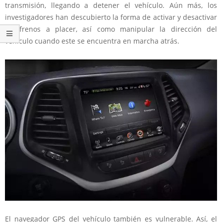
transmisión, llegando a detener el vehículo. Aún más, los
investigadores han descubierto la forma de activar y desactivar
los frenos a placer, así como manipular la dirección del
vehículo cuando este se encuentra en marcha atrás.
El navegador GPS del vehículo también es vulnerable. Así, el