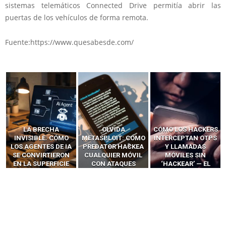
sistemas telemáticos Connected Drive permitía abrir las
puertas de los vehículos de forma remota.
Fuente:https://www.quesabesde.com/
LA BRECHA
OLVIDA
CÓMO LOS HACKERS
INVISIBLE: CÓMO
METASPLOIT: CÓMO
INTERCEPTAN OTPS
LOS AGENTES DE IA
PREDATOR HACKEA
Y LLAMADAS
SE CONVIRTIERON
CUALQUIER MÓVIL
MÓVILES SIN
EN LA SUPERFICIE
CON ATAQUES
‘HACKEAR’ — EL
DE ATAQUE MÁS
PUBLICITARIOS
INCREÍBLE PODER DE
PELIGROSA DE
CERO-CLIC
LOS SIM BOXES”
2025–2026