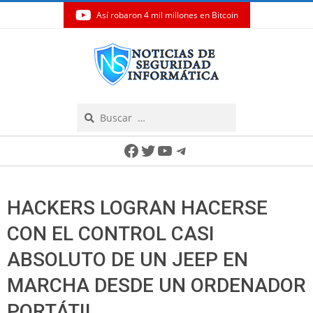
Así robaron 4 mil millones en Bitcoin
Skip
to
content
Search
Secondary
Facebook
Twitter
YouTube
Telegram
Navigation
Menu
HACKERS LOGRAN HACERSE
CON EL CONTROL CASI
ABSOLUTO DE UN JEEP EN
MARCHA DESDE UN ORDENADOR
PORTÁTIL