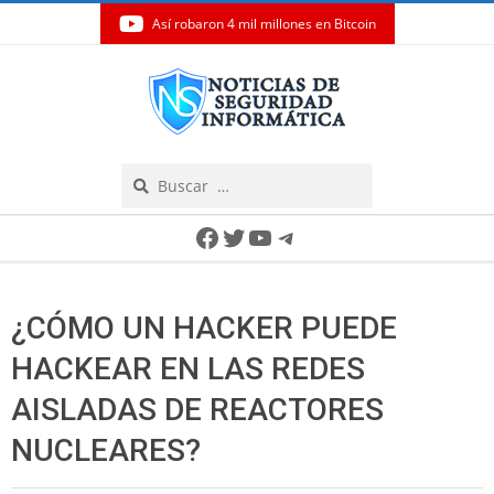
Así robaron 4 mil millones en Bitcoin
Skip
to
content
Search
Secondary
Facebook
Twitter
YouTube
Telegram
Navigation
Menu
¿CÓMO UN HACKER PUEDE
HACKEAR EN LAS REDES
AISLADAS DE REACTORES
NUCLEARES?