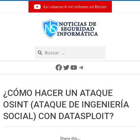
Así robaron 4 mil millones en Bitcoin
Skip
to
content
Search
Secondary
Facebook
Twitter
YouTube
Telegram
Navigation
Menu
¿CÓMO HACER UN ATAQUE
OSINT (ATAQUE DE INGENIERÍA
SOCIAL) CON DATASPLOIT?
Share this...