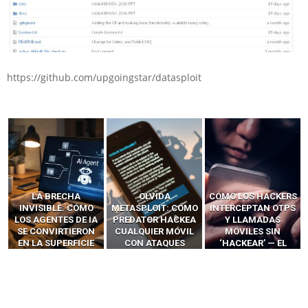
https://github.com/upgoingstar/datasploit
LA BRECHA
OLVIDA
CÓMO LOS HACKERS
INVISIBLE: CÓMO
METASPLOIT: CÓMO
INTERCEPTAN OTPS
LOS AGENTES DE IA
PREDATOR HACKEA
Y LLAMADAS
SE CONVIRTIERON
CUALQUIER MÓVIL
MÓVILES SIN
EN LA SUPERFICIE
CON ATAQUES
‘HACKEAR’ — EL
DE ATAQUE MÁS
PUBLICITARIOS
INCREÍBLE PODER DE
PELIGROSA DE
CERO-CLIC
LOS SIM BOXES”
2025–2026