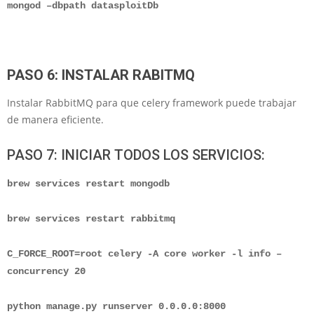
mongod –dbpath datasploitDb
PASO 6: INSTALAR RABITMQ
Instalar RabbitMQ para que celery framework puede trabajar
de manera eficiente.
PASO 7: INICIAR TODOS LOS SERVICIOS:
brew services restart mongodb
brew services restart rabbitmq
C_FORCE_ROOT=root celery -A core worker -l info –
concurrency 20
python manage.py runserver 0.0.0.0:8000