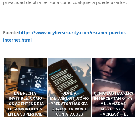
privacidad de otra persona como cualquiera puede usarlos.
Fuente:
https://www.iicybersecurity.com/escaner-puertos-
internet.html
OLVIDA
CÓMO LOS HACKERS
13 TÉCNICAS
METASPLOIT: CÓMO
INTERCEPTAN OTPS
RIDÍCULAMENTE
PREDATOR HACKEA
Y LLAMADAS
FÁCILES PARA
CUALQUIER MÓVIL
MÓVILES SIN
HACKEAR Y
CON ATAQUES
‘HACKEAR’ — EL
EXPLOTAR
PUBLICITARIOS
INCREÍBLE PODER DE
NAVEGADORES DE IA
CERO-CLIC
LOS SIM BOXES”
AGÉNTICA