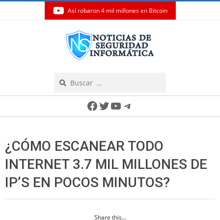
Así robaron 4 mil millones en Bitcoin
Skip
to
content
Search
Secondary
Facebook
Twitter
YouTube
Telegram
Navigation
Menu
¿CÓMO ESCANEAR TODO
INTERNET 3.7 MIL MILLONES DE
IP’S EN POCOS MINUTOS?
Share this...