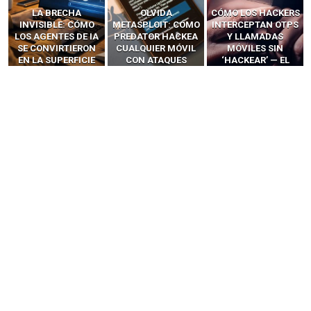
LA BRECHA
OLVIDA
CÓMO LOS HACKERS
INVISIBLE: CÓMO
METASPLOIT: CÓMO
INTERCEPTAN OTPS
LOS AGENTES DE IA
PREDATOR HACKEA
Y LLAMADAS
SE CONVIRTIERON
CUALQUIER MÓVIL
MÓVILES SIN
EN LA SUPERFICIE
CON ATAQUES
‘HACKEAR’ — EL
DE ATAQUE MÁS
PUBLICITARIOS
INCREÍBLE PODER DE
PELIGROSA DE
CERO-CLIC
LOS SIM BOXES”
2025–2026