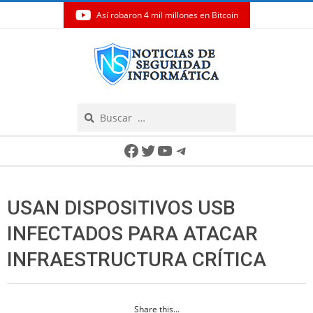
Así robaron 4 mil millones en Bitcoin
Skip
to
content
Search
Secondary
Facebook
Twitter
YouTube
Telegram
Navigation
Menu
USAN DISPOSITIVOS USB
INFECTADOS PARA ATACAR
INFRAESTRUCTURA CRÍTICA
Share this...