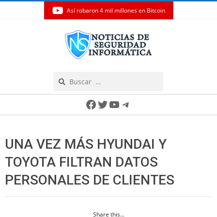
Así robaron 4 mil millones en Bitcoin
Skip
to
content
Search
Secondary
Facebook
Twitter
YouTube
Telegram
Navigation
Menu
UNA VEZ MÁS HYUNDAI Y
TOYOTA FILTRAN DATOS
PERSONALES DE CLIENTES
Share this...