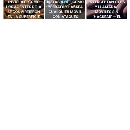
INVISIBLE: CÓMO
METASPLOIT: CÓMO
INTERCEPTAN OTPS
LOS AGENTES DE IA
PREDATOR HACKEA
Y LLAMADAS
SE CONVIRTIERON
CUALQUIER MÓVIL
MÓVILES SIN
EN LA SUPERFICIE
CON ATAQUES
‘HACKEAR’ — EL
DE ATAQUE MÁS
PUBLICITARIOS
INCREÍBLE PODER DE
PELIGROSA DE
CERO-CLIC
LOS SIM BOXES”
2025–2026