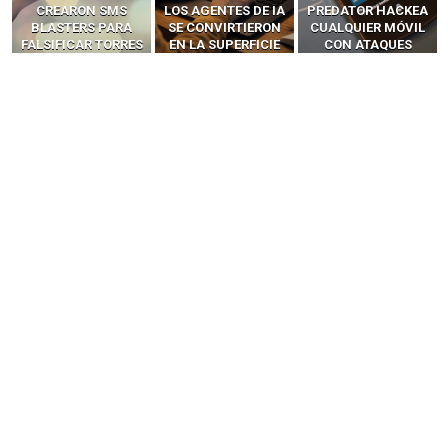
LOS AGENTES DE IA
PREDATOR HACKEA
Y LLAMADAS
SE CONVIRTIERON
CUALQUIER MÓVIL
MÓVILES SIN
EN LA SUPERFICIE
CON ATAQUES
‘HACKEAR’ — EL
DE ATAQUE MÁS
PUBLICITARIOS
INCREÍBLE PODER DE
PELIGROSA DE
CERO-CLIC
LOS SIM BOXES”
2025–2026