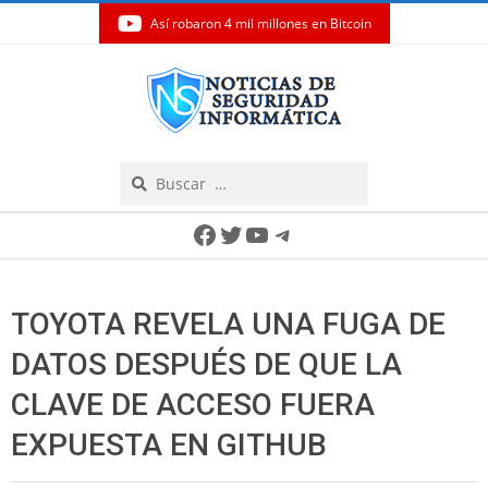
Así robaron 4 mil millones en Bitcoin
Skip
to
content
Search
Secondary
Facebook
Twitter
YouTube
Telegram
Navigation
Menu
TOYOTA REVELA UNA FUGA DE
DATOS DESPUÉS DE QUE LA
CLAVE DE ACCESO FUERA
EXPUESTA EN GITHUB