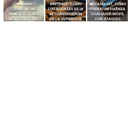
INVISIBLE: CÓMO
METASPLOIT: CÓMO
INTERCEPTAN OTPS
LOS AGENTES DE IA
PREDATOR HACKEA
Y LLAMADAS
SE CONVIRTIERON
CUALQUIER MÓVIL
MÓVILES SIN
EN LA SUPERFICIE
CON ATAQUES
‘HACKEAR’ — EL
DE ATAQUE MÁS
PUBLICITARIOS
INCREÍBLE PODER DE
PELIGROSA DE
CERO-CLIC
LOS SIM BOXES”
2025–2026