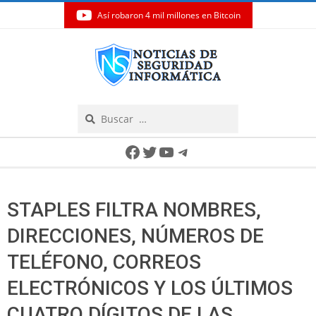
Así robaron 4 mil millones en Bitcoin
Skip
to
content
Search
Secondary
Facebook
Twitter
YouTube
Telegram
Navigation
Menu
STAPLES FILTRA NOMBRES,
DIRECCIONES, NÚMEROS DE
TELÉFONO, CORREOS
ELECTRÓNICOS Y LOS ÚLTIMOS
CUATRO DÍGITOS DE LAS