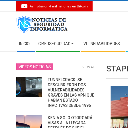
Así robaron 4 mil millones en Bitcoin
Skip
to
content
Secondary
INICIO
CIBERSEGURIDAD
VULNERABILIDADES
Navigation
Menu
STAP
VIDEOS NOTICIAS
VIEW ALL
TUNNELCRACK: SE
DESCUBRIERON DOS
VULNERABILIDADES
GRAVES EN LAS VPN QUE
HABÍAN ESTADO
INACTIVAS DESDE 1996
KENIA SOLO OTORGARÁ
VISAS A LA LLEGADA