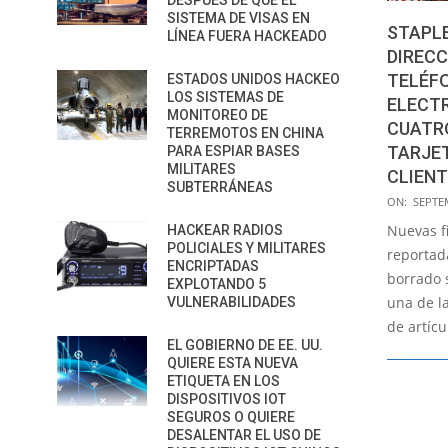
DESPUÉS DE QUE EL
SISTEMA DE VISAS EN
STAPLE
LÍNEA FUERA HACKEADO
DIRECC
TELÉF
ESTADOS UNIDOS HACKEO
LOS SISTEMAS DE
ELECTR
MONITOREO DE
CUATRO
TERREMOTOS EN CHINA
TARJET
PARA ESPIAR BASES
MILITARES
CLIEN
SUBTERRÁNEAS
2020-
ON:
SEPTE
09-
Nuevas f
HACKEAR RADIOS
14
POLICIALES Y MILITARES
reportad
ENCRIPTADAS
borrado 
EXPLOTANDO 5
una de l
VULNERABILIDADES
de artícu
EL GOBIERNO DE EE. UU.
QUIERE ESTA NUEVA
ETIQUETA EN LOS
DISPOSITIVOS IOT
SEGUROS O QUIERE
DESALENTAR EL USO DE