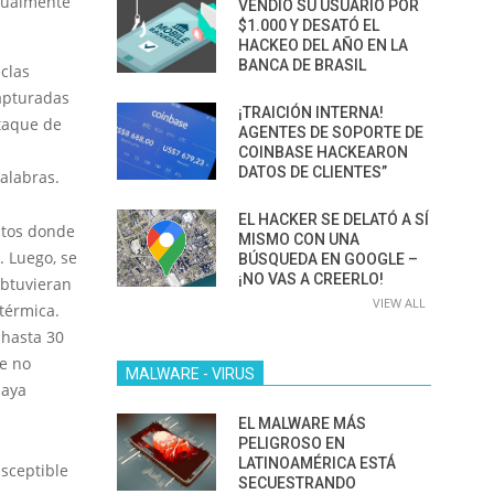
nualmente
VENDIÓ SU USUARIO POR
$1.000 Y DESATÓ EL
HACKEO DEL AÑO EN LA
BANCA DE BRASIL
clas
capturadas
¡TRAICIÓN INTERNA!
taque de
AGENTES DE SOPORTE DE
COINBASE HACKEARON
DATOS DE CLIENTES”
palabras.
EL HACKER SE DELATÓ A SÍ
ntos donde
MISMO CON UNA
. Luego, se
BÚSQUEDA EN GOOGLE –
¡NO VAS A CREERLO!
obtuvieran
VIEW ALL
térmica.
 hasta 30
te no
MALWARE - VIRUS
haya
EL MALWARE MÁS
PELIGROSO EN
LATINOAMÉRICA ESTÁ
usceptible
SECUESTRANDO