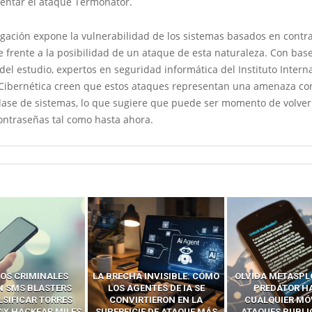
entar el ataque Termonator.
igación expone la vulnerabilidad de los sistemas basados en contr
 frente a la posibilidad de un ataque de esta naturaleza. Con base
del estudio, expertos en seguridad informática del Instituto Intern
Cibernética creen que estos ataques representan una amenaza co
clase de sistemas, lo que sugiere que puede ser momento de volver
ontraseñas tal como hasta ahora.
 INVISIBLE: CÓMO
OLVIDA METASPLOIT: CÓMO
CÓMO LOS HA
ENTES DE IA SE
PREDATOR HACKEA
INTERCEPTAN 
RTIERON EN LA
CUALQUIER MÓVIL CON
LLAMADAS MÓVI
IE DE ATAQUE MÁS
ATAQUES PUBLICITARIOS
‘HACKEAR’ — EL 