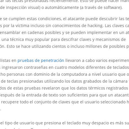
ar las teclas presionadas recientemente. Esto se puede hacer ma
 de inspección visual) o automáticamente (a través de software).
 se cumplen estas condiciones, el atacante puede descubrir las te
 por la víctima incluso sin conocimientos de hacking. Las claves 
ensamblar en cadenas posibles y se pueden implementar en un a
o, una técnica muy popular para descifrar claves y mecanismos de
ón. Esto se hace utilizando cientos o incluso millones de posibles 
listas en
pruebas de penetración
llevaron a cabo varios experime
 ingresaron contraseñas en cuatro modelos diferentes de teclados
 ocho personas con dominio de la computadora a nivel usuario que 
 de teclas presionadas utilizando los datos grabados de la cámara 
dos de estas pruebas revelaron que los datos térmicos registrados
espués de la entrada de texto son suficientes para que un atacan
 recupere todo el conjunto de claves que el usuario seleccionado 
.
 el tipo de usuario que presiona el teclado muy despacio es más s