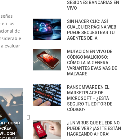
SESIONES BANCARIAS EN
VIVO
aseñas
SIN HACER CLIC: ASÍ
 en los
CUALQUIER PÁGINA WEB
acional de
PUEDE SECUESTRAR TU
nsiderable
AGENTES DE IA
 a evaluar
MUTACIÓN EN VIVO DE
CÓDIGO MALICIOSO:
CÓMO LA IA GENERA
VARIANTES EVASIVAS DE
MALWARE
RANSOMWARE EN EL
MARKETPLACE DE
MICROSOFT – ¿ESTÁ
SEGURO TU EDITOR DE
CÓDIGO?
¿UN VIRUS QUE EL EDR NO
CKERS
13 TÉCNICAS
CÓMO LOS HACKERS
OTPS Y
RIDÍCULAMENTE FÁCILES
PUEDE VER? ¡ASÍ TE ESTÁN
MANIPULAN GITHUB
LES SIN
PARA HACKEAR Y EXPLOTAR
COPILOT DENTRO DE VS C
HACKEANDO AHORA!
INCREÍBLE
NAVEGADORES DE IA