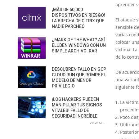
aprender so
¡MÁS DE 50,000
DISPOSITIVOS EN RIESGO!
El ataque 
LA BRECHA DE CITRIX QUE
NADIE PARCHEÓ
sensible de
varias cond
¿MARK OF THE WHAT? ASÍ
colocar un
ELUDEN WINDOWS CON UN
víctima. La
SIMPLE ARCHIVO .RAR
de lo contr
DESCUBREN FALLO EN GCP
De acuerdo 
CLOUD RUN QUE ROMPE EL
una varian
MODELO DE MENOR
PRIVILEGIO
siguiente f
¡LOS HACKERS PUEDEN
La vícti
MANIPULAR TUS SIGNOS
procedim
VITALES! FALLO DE
SEGURIDAD INCREÍBLE
Poco desp
VIEW ALL
Utilizand
Posterio