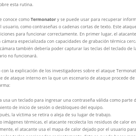
bre esta rutina.
se conoce como
Termonator
y se puede usar para recuperar infor
l usuario, como contraseñas o cadenas cortas de texto. Este ataqu
iciones para funcionar correctamente. En primer lugar, el atacant
a cámara especializada con capacidades de grabación térmica cerc
 cámara también debería poder capturar las teclas del teclado de la
ario no funcionará.
con la explicación de los investigadores sobre el ataque Termonato
te de ataque interno en la que un escenario de ataque procede de 
orma:
ma usa un teclado para ingresar una contraseña válida como parte 
iento de inicio de sesión o desbloqueo del equipo.
ués, la víctima se retira o aleja de su lugar de trabajo.
o imágenes térmicas, el atacante recolecta los residuos de calor en
rmente, el atacante usa el mapa de calor dejado por el usuario par