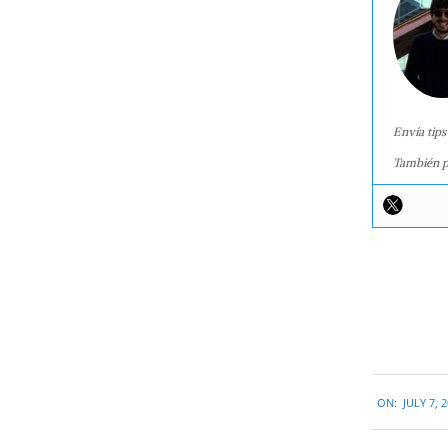
Envía tips
También p
2018-
ON:
JULY 7, 
07-
07