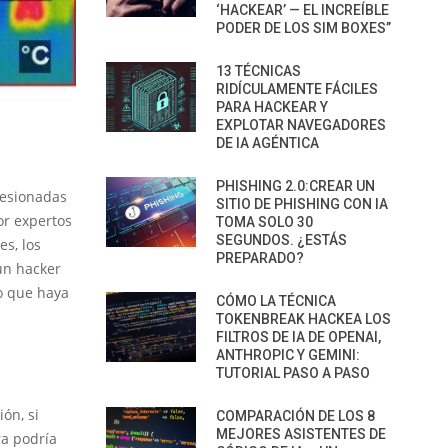
‘HACKEAR’ — EL INCREÍBLE
PODER DE LOS SIM BOXES”
13 TÉCNICAS
RIDÍCULAMENTE FÁCILES
PARA HACKEAR Y
EXPLOTAR NAVEGADORES
DE IA AGÉNTICA
PHISHING 2.0:CREAR UN
resionadas
SITIO DE PHISHING CON IA
or expertos
TOMA SOLO 30
SEGUNDOS. ¿ESTÁS
es, los
PREPARADO?
un hacker
to que haya
CÓMO LA TÉCNICA
TOKENBREAK HACKEA LOS
FILTROS DE IA DE OPENAI,
ANTHROPIC Y GEMINI:
TUTORIAL PASO A PASO
ón, si
COMPARACIÓN DE LOS 8
MEJORES ASISTENTES DE
ra podría