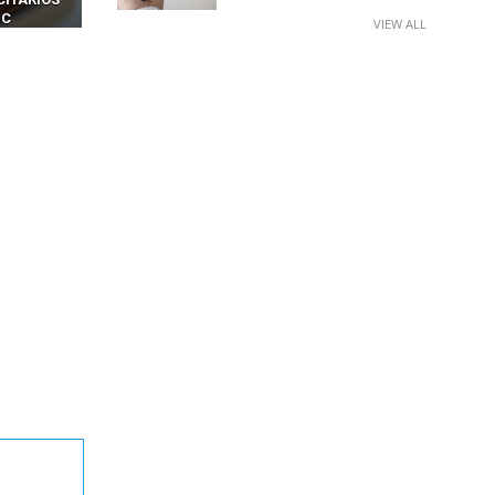
IM BOXES”
AGÉNTICA
VIEW ALL