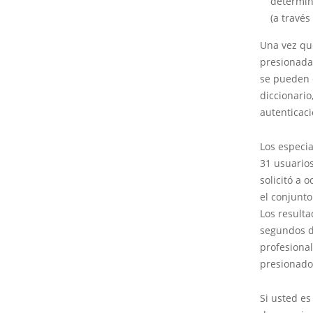
determin
(a través
Una vez que
presionadas
se pueden 
diccionari
autenticaci
Los especia
31 usuarios
solicitó a
el conjunto
Los resulta
segundos d
profesional
presionado
Si usted es