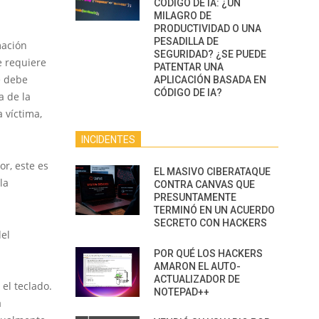
CÓDIGO DE IA: ¿UN
MILAGRO DE
PRODUCTIVIDAD O UNA
PESADILLA DE
mación
SEGURIDAD? ¿SE PUEDE
e requiere
PATENTAR UNA
e debe
APLICACIÓN BASADA EN
CÓDIGO DE IA?
a de la
 víctima,
INCIDENTES
r, este es
EL MASIVO CIBERATAQUE
la
CONTRA CANVAS QUE
PRESUNTAMENTE
TERMINÓ EN UN ACUERDO
SECRETO CON HACKERS
del
POR QUÉ LOS HACKERS
AMARON EL AUTO-
ACTUALIZADOR DE
 el teclado.
NOTEPAD++
a