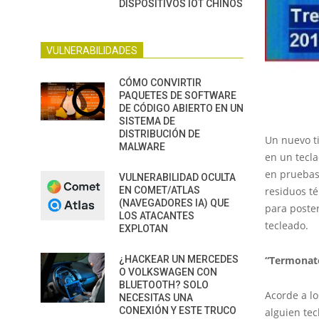
DISPOSITIVOS IOT CHINOS
VULNERABILIDADES
CÓMO CONVIRTIR
PAQUETES DE SOFTWARE
DE CÓDIGO ABIERTO EN UN
SISTEMA DE
DISTRIBUCIÓN DE
Un nuevo ti
MALWARE
en un tecl
en pruebas 
VULNERABILIDAD OCULTA
EN COMET/ATLAS
residuos t
(NAVEGADORES IA) QUE
para poster
LOS ATACANTES
tecleado.
EXPLOTAN
¿HACKEAR UN MERCEDES
“Termonato
O VOLKSWAGEN CON
BLUETOOTH? SOLO
Acorde a lo
NECESITAS UNA
CONEXIÓN Y ESTE TRUCO
alguien tec