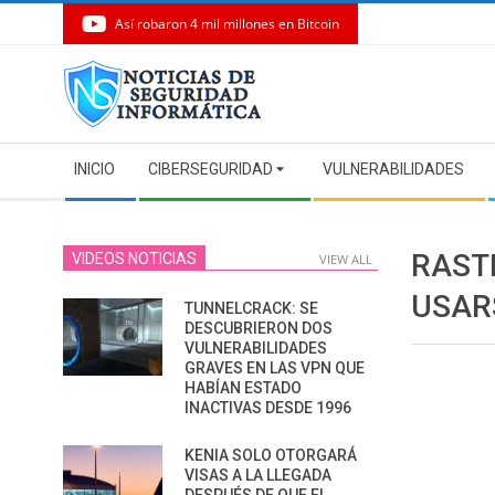
Así robaron 4 mil millones en Bitcoin
Skip
to
content
Secondary
INICIO
CIBERSEGURIDAD
VULNERABILIDADES
Navigation
Menu
RAST
VIDEOS NOTICIAS
VIEW ALL
USAR
TUNNELCRACK: SE
DESCUBRIERON DOS
VULNERABILIDADES
GRAVES EN LAS VPN QUE
HABÍAN ESTADO
INACTIVAS DESDE 1996
KENIA SOLO OTORGARÁ
VISAS A LA LLEGADA