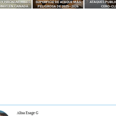
 Y HACKEAR MILES
SUPERFICIE DE ATAQUE MÁS
ATAQUES PUBLI
FONOS EN CANADÁ
PELIGROSA DE 2025–2026
CERO-CL
Alisa Esage G