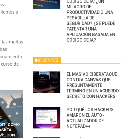
CÓDIGO DE IA: ¿UN
as
MILAGRO DE
lientes a
PRODUCTIVIDAD O UNA
PESADILLA DE
SEGURIDAD? ¿SE PUEDE
PATENTAR UNA
e
APLICACIÓN BASADA EN
CÓDIGO DE IA?
e las multas
mbas
cionamiento
INCIDENTES
 curso de
EL MASIVO CIBERATAQUE
CONTRA CANVAS QUE
PRESUNTAMENTE
TERMINÓ EN UN ACUERDO
SECRETO CON HACKERS
POR QUÉ LOS HACKERS
AMARON EL AUTO-
ACTUALIZADOR DE
OIT: CÓMO
CÓMO LOS HACKERS
13 TÉCNICAS
NOTEPAD++
ACKEA
INTERCEPTAN OTPS Y
RIDÍCULAMENTE FÁCILE
VIL CON
LLAMADAS MÓVILES SIN
PARA HACKEAR Y EXPLO