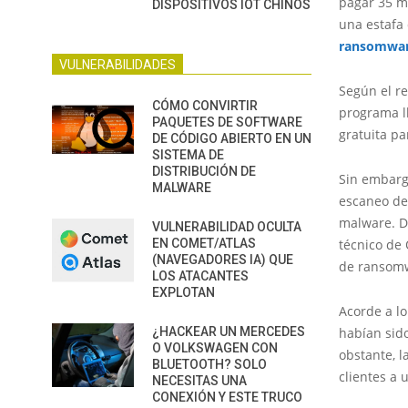
pagar 35 mi
DISPOSITIVOS IOT CHINOS
una estafa 
ransomwa
VULNERABILIDADES
Según el re
CÓMO CONVIRTIR
programa l
PAQUETES DE SOFTWARE
gratuita pa
DE CÓDIGO ABIERTO EN UN
SISTEMA DE
DISTRIBUCIÓN DE
Sin embargo
MALWARE
escaneo de 
malware. De
VULNERABILIDAD OCULTA
EN COMET/ATLAS
técnico de 
(NAVEGADORES IA) QUE
de ransomw
LOS ATACANTES
EXPLOTAN
Acorde a lo
¿HACKEAR UN MERCEDES
habían sid
O VOLKSWAGEN CON
obstante, 
BLUETOOTH? SOLO
clientes a 
NECESITAS UNA
CONEXIÓN Y ESTE TRUCO