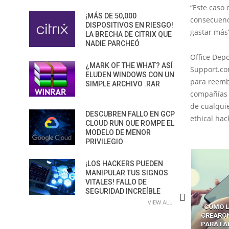
“Este caso
¡MÁS DE 50,000
consecuenci
DISPOSITIVOS EN RIESGO!
gastar más
LA BRECHA DE CITRIX QUE
NADIE PARCHEÓ
Office Dep
¿MARK OF THE WHAT? ASÍ
Support.com
ELUDEN WINDOWS CON UN
para reemb
SIMPLE ARCHIVO .RAR
compañías 
de cualquie
DESCUBREN FALLO EN GCP
ethical hac
CLOUD RUN QUE ROMPE EL
MODELO DE MENOR
PRIVILEGIO
¡LOS HACKERS PUEDEN
MANIPULAR TUS SIGNOS
VITALES! FALLO DE
SEGURIDAD INCREÍBLE
VIEW ALL
CÓMO LOS HACKERS
CÓMO LAVAR EL CEREBRO A
CÓMO L
MANIPULAN GITHUB
LOS NAVEGADORES CON IA
CREARO
PILOT DENTRO DE VS CODE
PARA ROBAR SECRETOS
PARA FA