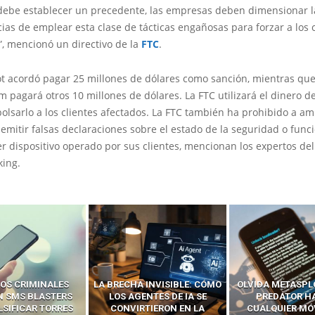
 debe establecer un precedente, las empresas deben dimensionar l
as de emplear esta clase de tácticas engañosas para forzar a los c
”, mencionó un directivo de la
FTC
.
ot acordó pagar 25 millones de dólares como sanción, mientras qu
 pagará otros 10 millones de dólares. La FTC utilizará el dinero d
olsarlo a los clientes afectados. La FTC también ha prohibido a a
emitir falsas declaraciones sobre el estado de la seguridad o fun
r dispositivo operado por sus clientes, mencionan los expertos del
king.
OS CRIMINALES
LA BRECHA INVISIBLE: CÓMO
OLVIDA METASPL
N SMS BLASTERS
LOS AGENTES DE IA SE
PREDATOR H
LSIFICAR TORRES
CONVIRTIERON EN LA
CUALQUIER MÓ