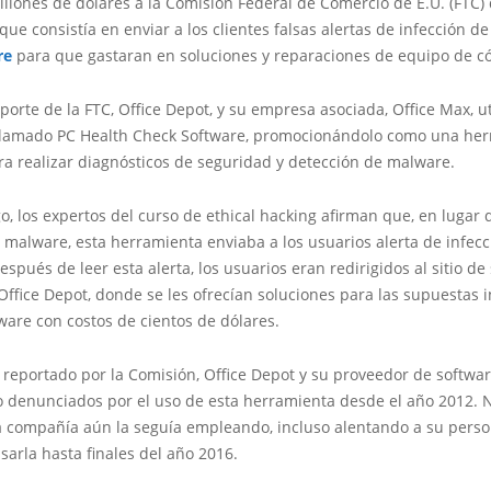
llones de dólares a la Comisión Federal de Comercio de E.U. (FTC)
que consistía en enviar a los clientes falsas alertas de infección de
re
para que gastaran en soluciones y reparaciones de equipo de 
porte de la FTC, Office Depot, y su empresa asociada, Office Max, u
lamado PC Health Check Software, promocionándolo como una her
ra realizar diagnósticos de seguridad y detección de malware.
, los expertos del curso de ethical hacking afirman que, en lugar d
malware, esta herramienta enviaba a los usuarios alerta de infecc
spués de leer esta alerta, los usuarios eran redirigidos al sitio de
Office Depot, donde se les ofrecían soluciones para las supuestas 
are con costos de cientos de dólares.
 reportado por la Comisión, Office Depot y su proveedor de softwar
o denunciados por el uso de esta herramienta desde el año 2012. 
la compañía aún la seguía empleando, incluso alentando a su perso
usarla hasta finales del año 2016.