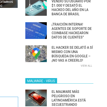
VENDIÓ SU USUARIO POR
CITARIOS
‘HACKEAR’ — EL INCREÍBLE
NAVEGADORES DE IA
$1.000 Y DESATÓ EL
IC
PODER DE LOS SIM BOXES”
AGÉNTICA
HACKEO DEL AÑO EN LA
BANCA DE BRASIL
¡TRAICIÓN INTERNA!
AGENTES DE SOPORTE DE
COINBASE HACKEARON
DATOS DE CLIENTES”
EL HACKER SE DELATÓ A SÍ
MISMO CON UNA
BÚSQUEDA EN GOOGLE –
¡NO VAS A CREERLO!
VIEW ALL
MALWARE - VIRUS
EL MALWARE MÁS
PELIGROSO EN
LATINOAMÉRICA ESTÁ
SECUESTRANDO