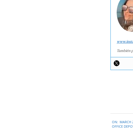
www.inst
También p
2019-
ON:
MARCH 2
03-
OFFICE DEPO
29