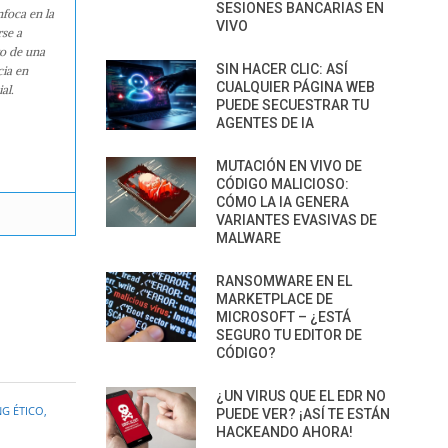
SESIONES BANCARIAS EN
nfoca en la
VIVO
rse a
ro de una
SIN HACER CLIC: ASÍ
cia en
CUALQUIER PÁGINA WEB
al.
PUEDE SECUESTRAR TU
AGENTES DE IA
MUTACIÓN EN VIVO DE
CÓDIGO MALICIOSO:
CÓMO LA IA GENERA
VARIANTES EVASIVAS DE
MALWARE
RANSOMWARE EN EL
MARKETPLACE DE
MICROSOFT – ¿ESTÁ
SEGURO TU EDITOR DE
CÓDIGO?
¿UN VIRUS QUE EL EDR NO
G ÉTICO
,
PUEDE VER? ¡ASÍ TE ESTÁN
HACKEANDO AHORA!