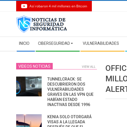
Así robaron 4 mil millones en Bitcoin
Skip
to
content
Secondary
INICIO
CIBERSEGURIDAD
VULNERABILIDADES
Navigation
Menu
OFFI
VIDEOS NOTICIAS
VIEW ALL
MILL
TUNNELCRACK: SE
DESCUBRIERON DOS
ALER
VULNERABILIDADES
GRAVES EN LAS VPN QUE
HABÍAN ESTADO
INACTIVAS DESDE 1996
KENIA SOLO OTORGARÁ
VISAS A LA LLEGADA