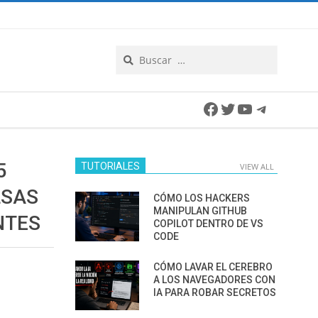
Search
Facebook
Twitter
YouTube
Telegra
5
TUTORIALES
VIEW ALL
LSAS
CÓMO LOS HACKERS
MANIPULAN GITHUB
NTES
COPILOT DENTRO DE VS
CODE
CÓMO LAVAR EL CEREBRO
A LOS NAVEGADORES CON
IA PARA ROBAR SECRETOS