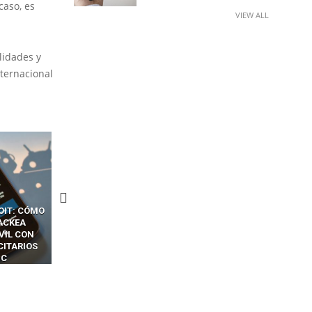
caso, es
VIEW ALL
lidades y
nternacional
CKERS
13 TÉCNICAS
CÓMO LOS HACKERS
OTPS Y
RIDÍCULAMENTE FÁCILES
MANIPULAN GITHUB
LES SIN
PARA HACKEAR Y EXPLOTAR
COPILOT DENTRO DE VS C
INCREÍBLE
NAVEGADORES DE IA
IM BOXES”
AGÉNTICA