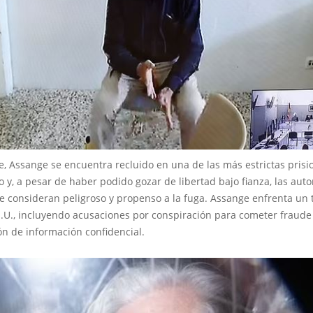
e, Assange se encuentra recluido en una de las más estrictas prisi
 y, a pesar de haber podido gozar de libertad bajo fianza, las aut
le consideran peligroso y propenso a la fuga. Assange enfrenta un 
.U., incluyendo acusaciones por conspiración para cometer fraude
ón de información confidencial.