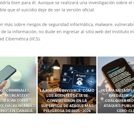
ldría bien para él. Aunque se realizará una investigación sobre el 
le que el suicidio deje de ser la versión oficial.
er más sobre riesgos de seguridad informática, malware, vulnerabi
 de la información, no dude en ingresar al sitio web del Instituto I
d Cibernética (IICS).
 INVISIBLE: CÓMO
OLVIDA METASPLOIT: CÓMO
CÓMO LOS HA
ENTES DE IA SE
PREDATOR HACKEA
INTERCEPTAN 
RTIERON EN LA
CUALQUIER MÓVIL CON
LLAMADAS MÓVI
IE DE ATAQUE MÁS
ATAQUES PUBLICITARIOS
‘HACKEAR’ — EL 
SA DE 2025–2026
CERO-CLIC
PODER DE LOS S