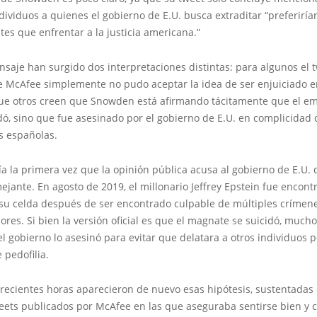
dividuos a quienes el gobierno de E.U. busca extraditar “preferiría
es que enfrentar a la justicia americana.”
saje han surgido dos interpretaciones distintas: para algunos el t
e McAfee simplemente no pudo aceptar la idea de ser enjuiciado en
ue otros creen que Snowden está afirmando tácitamente que el e
dó, sino que fue asesinado por el gobierno de E.U. en complicidad 
es españolas.
ía la primera vez que la opinión pública acusa al gobierno de E.U.
jante. En agosto de 2019, el millonario Jeffrey Epstein fue encont
su celda después de ser encontrado culpable de múltiples crímen
res. Si bien la versión oficial es que el magnate se suicidó, mucho
l gobierno lo asesinó para evitar que delatara a otros individuos 
 pedofilia.
 recientes horas aparecieron de nuevo esas hipótesis, sustentadas
weets publicados por McAfee en las que aseguraba sentirse bien y 