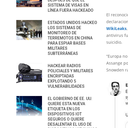
DESPUÉS DE QUE EL
SISTEMA DE VISAS EN
LÍNEA FUERA HACKEADO
El reconoci
declaracion
ESTADOS UNIDOS HACKEO
LOS SISTEMAS DE
WikiLeaks
MONITOREO DE
antivirus 
TERREMOTOS EN CHINA
suicidio.
PARA ESPIAR BASES
MILITARES
SUBTERRÁNEAS
“Europa no 
Assange pod
HACKEAR RADIOS
Snowden ra
POLICIALES Y MILITARES
ENCRIPTADAS
EXPLOTANDO 5
VULNERABILIDADES
EL GOBIERNO DE EE. UU.
QUIERE ESTA NUEVA
ETIQUETA EN LOS
DISPOSITIVOS IOT
SEGUROS O QUIERE
DESALENTAR EL USO DE