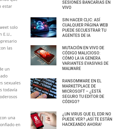
SESIONES BANCARIAS EN
n estar
VIVO
SIN HACER CLIC: ASÍ
CUALQUIER PÁGINA WEB
weet solo
PUEDE SECUESTRAR TU
 E.U.,
AGENTES DE IA
mpresario
con las
MUTACIÓN EN VIVO DE
CÓDIGO MALICIOSO:
CÓMO LA IA GENERA
VARIANTES EVASIVAS DE
 de un
MALWARE
rado
RANSOMWARE EN EL
es sexuales
MARKETPLACE DE
s todavía
MICROSOFT – ¿ESTÁ
poderosos
SEGURO TU EDITOR DE
CÓDIGO?
¿UN VIRUS QUE EL EDR NO
 con una
PUEDE VER? ¡ASÍ TE ESTÁN
confiado en
HACKEANDO AHORA!