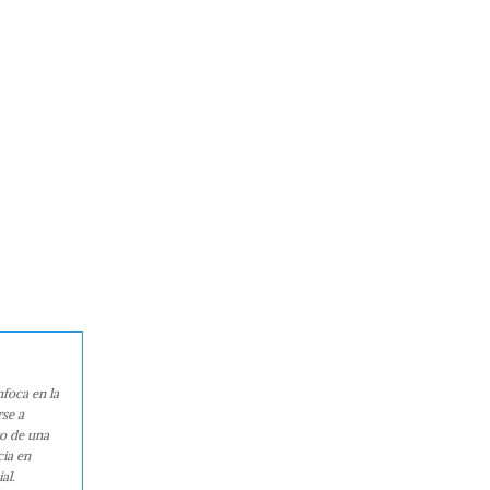
nfoca en la
rse a
ro de una
cia en
al.