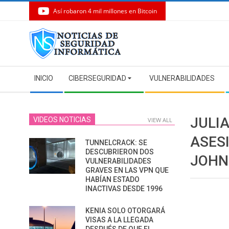
Así robaron 4 mil millones en Bitcoin
Skip
to
content
Secondary
INICIO
CIBERSEGURIDAD
VULNERABILIDADES
Navigation
Menu
JULI
VIDEOS NOTICIAS
VIEW ALL
ASES
TUNNELCRACK: SE
DESCUBRIERON DOS
JOHN
VULNERABILIDADES
GRAVES EN LAS VPN QUE
HABÍAN ESTADO
INACTIVAS DESDE 1996
KENIA SOLO OTORGARÁ
VISAS A LA LLEGADA