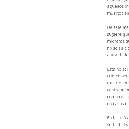
aquellos in
muertos ant
De este men
sugiere qu
mientras q
no se suici
autoridad
Esta no ser
crimen seme
muerto en 
contra meno
creen que e
en casos de
En las más
serie de t