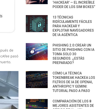
‘HACKEAR’ — EL INCREÍBLE
PODER DE LOS SIM BOXES”
13 TÉCNICAS
RIDÍCULAMENTE FÁCILES
PARA HACKEAR Y
EXPLOTAR NAVEGADORES
DE IA AGÉNTICA
PHISHING 2.0:CREAR UN
SITIO DE PHISHING CON IA
spués de
TOMA SOLO 30
 McAfee pasó
SEGUNDOS. ¿ESTÁS
muerto.
PREPARADO?
CÓMO LA TÉCNICA
TOKENBREAK HACKEA LOS
FILTROS DE IA DE OPENAI,
ANTHROPIC Y GEMINI:
TUTORIAL PASO A PASO
COMPARACIÓN DE LOS 8
MEJORES ASISTENTES DE