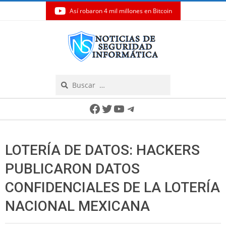
Así robaron 4 mil millones en Bitcoin
Skip
to
content
Search
Secondary
Facebook
Twitter
YouTube
Telegram
Navigation
Menu
LOTERÍA DE DATOS: HACKERS
PUBLICARON DATOS
CONFIDENCIALES DE LA LOTERÍA
NACIONAL MEXICANA