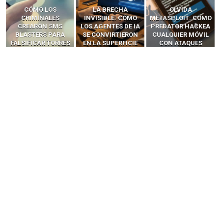
LA BRECHA
OLVIDA
CÓMO LOS HACKERS
INVISIBLE: CÓMO
METASPLOIT: CÓMO
INTERCEPTAN OTPS
LOS AGENTES DE IA
PREDATOR HACKEA
Y LLAMADAS
SE CONVIRTIERON
CUALQUIER MÓVIL
MÓVILES SIN
EN LA SUPERFICIE
CON ATAQUES
‘HACKEAR’ — EL
DE ATAQUE MÁS
PUBLICITARIOS
INCREÍBLE PODER DE
PELIGROSA DE
CERO-CLIC
LOS SIM BOXES”
2025–2026