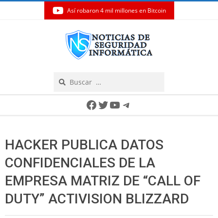
Así robaron 4 mil millones en Bitcoin
Skip
to
content
Search
Secondary
Facebook
Twitter
YouTube
Telegram
Navigation
Menu
HACKER PUBLICA DATOS
CONFIDENCIALES DE LA
EMPRESA MATRIZ DE “CALL OF
DUTY” ACTIVISION BLIZZARD