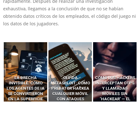
rápidamente. Después de realizar una investigación
exhaustiva, llegamos a la conclusión de que no se habían
obtenido datos críticos de los empleados, el código del juego ni
los datos de los jugadores.
LA BRECHA
OLVIDA
CÓMO LOS HACKERS
INVISIBLE: CÓMO
METASPLOIT: CÓMO
INTERCEPTAN OTPS
LOS AGENTES DE IA
PREDATOR HACKEA
Y LLAMADAS
SE CONVIRTIERON
CUALQUIER MÓVIL
MÓVILES SIN
EN LA SUPERFICIE
CON ATAQUES
‘HACKEAR’ — EL
DE ATAQUE MÁS
PUBLICITARIOS
INCREÍBLE PODER DE
PELIGROSA DE
CERO-CLIC
LOS SIM BOXES”
2025–2026