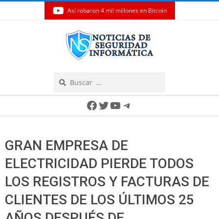
Así robaron 4 mil millones en Bitcoin
Skip
to
content
Search
Secondary
Facebook
Twitter
YouTube
Telegram
Navigation
Menu
GRAN EMPRESA DE
ELECTRICIDAD PIERDE TODOS
LOS REGISTROS Y FACTURAS DE
CLIENTES DE LOS ÚLTIMOS 25
AÑOS DESPUÉS DE