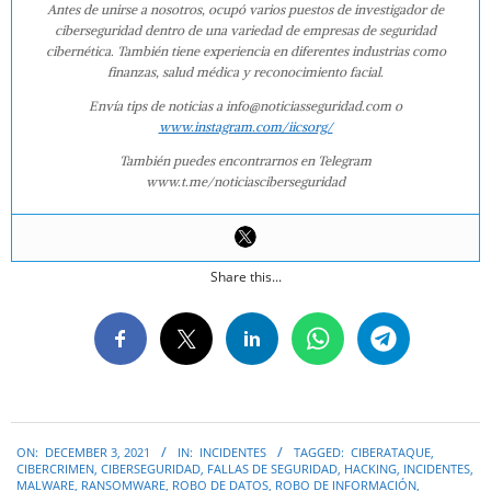
Antes de unirse a nosotros, ocupó varios puestos de investigador de
ciberseguridad dentro de una variedad de empresas de seguridad
cibernética. También tiene experiencia en diferentes industrias como
finanzas, salud médica y reconocimiento facial.
Envía tips de noticias a info@noticiasseguridad.com o
www.instagram.com/iicsorg/
También puedes encontrarnos en Telegram
www.t.me/noticiasciberseguridad
Share this...
2021-
ON:
DECEMBER 3, 2021
IN:
INCIDENTES
TAGGED:
CIBERATAQUE
,
12-
CIBERCRIMEN
,
CIBERSEGURIDAD
,
FALLAS DE SEGURIDAD
,
HACKING
,
INCIDENTES
,
03
MALWARE
,
RANSOMWARE
,
ROBO DE DATOS
,
ROBO DE INFORMACIÓN
,