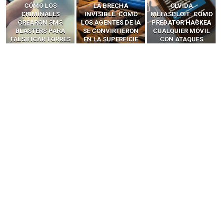
LA BRECHA
OLVIDA
CÓMO LOS HACKERS
INVISIBLE: CÓMO
METASPLOIT: CÓMO
INTERCEPTAN OTPS
LOS AGENTES DE IA
PREDATOR HACKEA
Y LLAMADAS
SE CONVIRTIERON
CUALQUIER MÓVIL
MÓVILES SIN
EN LA SUPERFICIE
CON ATAQUES
‘HACKEAR’ — EL
DE ATAQUE MÁS
PUBLICITARIOS
INCREÍBLE PODER DE
PELIGROSA DE
CERO-CLIC
LOS SIM BOXES”
2025–2026