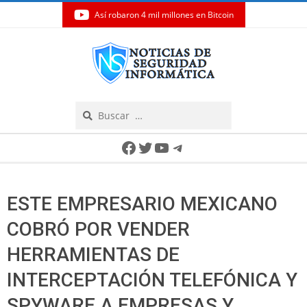
Así robaron 4 mil millones en Bitcoin
Skip
to
content
Search
Secondary
Facebook
Twitter
YouTube
Telegram
Navigation
Menu
ESTE EMPRESARIO MEXICANO
COBRÓ POR VENDER
HERRAMIENTAS DE
INTERCEPTACIÓN TELEFÓNICA Y
SPYWARE A EMPRESAS Y