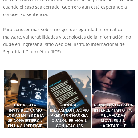
cuando el caso sea cerrado. Guerrero aún está esperando a
conocer su sentencia.
Para conocer más sobre riesgos de seguridad informática,
malware, vulnerabilidades y tecnologías de la información, no
dude en ingresar al sitio web del Instituto Internacional de
Seguridad Cibernética (IICS).
LA BRECHA
OLVIDA
CÓMO LOS HACKERS
INVISIBLE: CÓMO
METASPLOIT: CÓMO
INTERCEPTAN OTPS
LOS AGENTES DE IA
PREDATOR HACKEA
Y LLAMADAS
SE CONVIRTIERON
CUALQUIER MÓVIL
MÓVILES SIN
EN LA SUPERFICIE
CON ATAQUES
‘HACKEAR’ — EL
DE ATAQUE MÁS
PUBLICITARIOS
INCREÍBLE PODER DE
PELIGROSA DE
CERO-CLIC
LOS SIM BOXES”