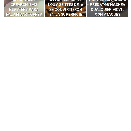
LOS AGENTES DE IA
PREDATOR HACKEA
Y LLAMADAS
SE CONVIRTIERON
CUALQUIER MÓVIL
MÓVILES SIN
EN LA SUPERFICIE
CON ATAQUES
‘HACKEAR’ — EL
DE ATAQUE MÁS
PUBLICITARIOS
INCREÍBLE PODER DE
PELIGROSA DE
CERO-CLIC
LOS SIM BOXES”
2025–2026