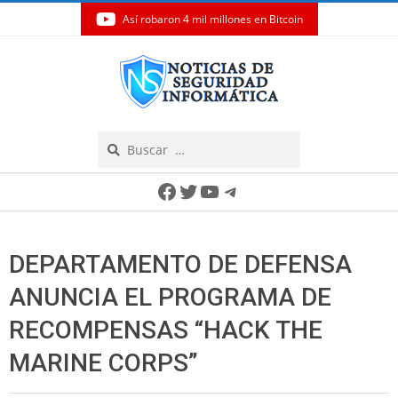
Así robaron 4 mil millones en Bitcoin
Skip
to
content
Search
Secondary
Facebook
Twitter
YouTube
Telegram
Navigation
Menu
DEPARTAMENTO DE DEFENSA
ANUNCIA EL PROGRAMA DE
RECOMPENSAS “HACK THE
MARINE CORPS”