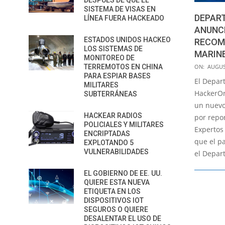
DESPUÉS DE QUE EL
SISTEMA DE VISAS EN
DEPAR
LÍNEA FUERA HACKEADO
ANUNC
ESTADOS UNIDOS HACKEO
RECOM
LOS SISTEMAS DE
MARIN
MONITOREO DE
2018-
ON:
AUGUS
TERREMOTOS EN CHINA
PARA ESPIAR BASES
08-
El Depar
MILITARES
16
HackerOn
SUBTERRÁNEAS
un nuev
HACKEAR RADIOS
por repo
POLICIALES Y MILITARES
Expertos
ENCRIPTADAS
que el p
EXPLOTANDO 5
VULNERABILIDADES
el Depar
EL GOBIERNO DE EE. UU.
QUIERE ESTA NUEVA
ETIQUETA EN LOS
DISPOSITIVOS IOT
SEGUROS O QUIERE
DESALENTAR EL USO DE