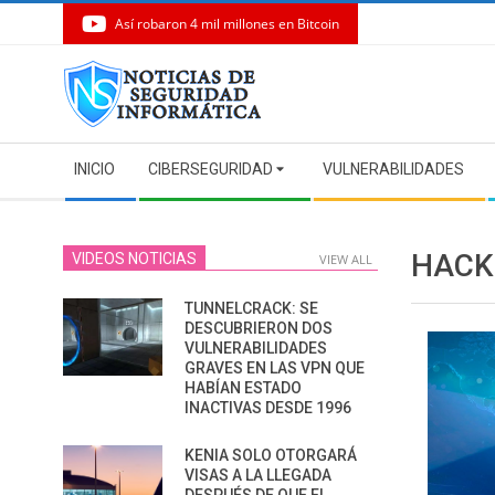
Así robaron 4 mil millones en Bitcoin
Skip
to
content
Secondary
INICIO
CIBERSEGURIDAD
VULNERABILIDADES
Navigation
Menu
HACK
VIDEOS NOTICIAS
VIEW ALL
TUNNELCRACK: SE
DESCUBRIERON DOS
VULNERABILIDADES
GRAVES EN LAS VPN QUE
HABÍAN ESTADO
INACTIVAS DESDE 1996
KENIA SOLO OTORGARÁ
VISAS A LA LLEGADA