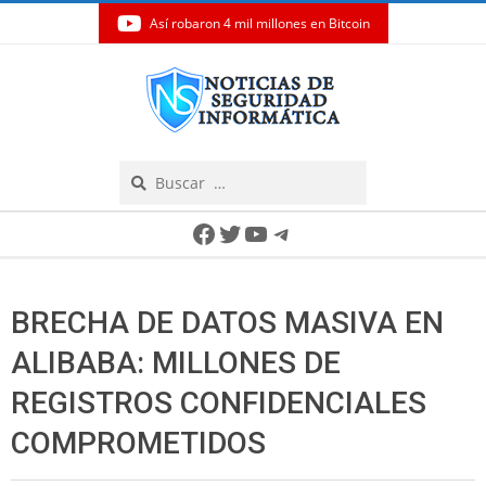
Así robaron 4 mil millones en Bitcoin
Skip
to
content
Search
Secondary
Facebook
Twitter
YouTube
Telegram
Navigation
Menu
BRECHA DE DATOS MASIVA EN
ALIBABA: MILLONES DE
REGISTROS CONFIDENCIALES
COMPROMETIDOS