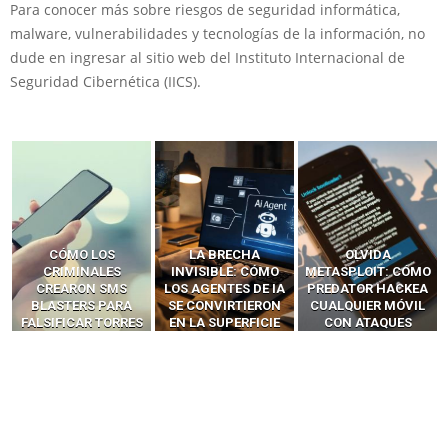
Para conocer más sobre riesgos de seguridad informática,
malware, vulnerabilidades y tecnologías de la información, no
dude en ingresar al sitio web del Instituto Internacional de
Seguridad Cibernética (IICS).
LA BRECHA
OLVIDA
CÓMO LOS HACKERS
INVISIBLE: CÓMO
METASPLOIT: CÓMO
INTERCEPTAN OTPS
LOS AGENTES DE IA
PREDATOR HACKEA
Y LLAMADAS
SE CONVIRTIERON
CUALQUIER MÓVIL
MÓVILES SIN
EN LA SUPERFICIE
CON ATAQUES
‘HACKEAR’ — EL
DE ATAQUE MÁS
PUBLICITARIOS
INCREÍBLE PODER DE
PELIGROSA DE
CERO-CLIC
LOS SIM BOXES”
2025–2026