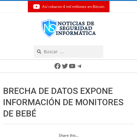
Así robaron 4 mil millones en Bitcoin
Skip
to
content
Search
Secondary
Facebook
Twitter
YouTube
Telegram
Navigation
Menu
BRECHA DE DATOS EXPONE
INFORMACIÓN DE MONITORES
DE BEBÉ
Share this...