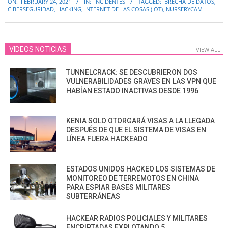
ON:
FEBRUARY 24, 2021
IN:
INCIDENTES
TAGGED:
BRECHA DE DATOS
,
02-
CIBERSEGURIDAD
,
HACKING
,
INTERNET DE LAS COSAS (IOT)
,
NURSERYCAM
24
VIDEOS NOTICIAS
VIEW ALL
TUNNELCRACK: SE DESCUBRIERON DOS
VULNERABILIDADES GRAVES EN LAS VPN QUE
HABÍAN ESTADO INACTIVAS DESDE 1996
KENIA SOLO OTORGARÁ VISAS A LA LLEGADA
DESPUÉS DE QUE EL SISTEMA DE VISAS EN
LÍNEA FUERA HACKEADO
ESTADOS UNIDOS HACKEO LOS SISTEMAS DE
MONITOREO DE TERREMOTOS EN CHINA
PARA ESPIAR BASES MILITARES
SUBTERRÁNEAS
HACKEAR RADIOS POLICIALES Y MILITARES
ENCRIPTADAS EXPLOTANDO 5