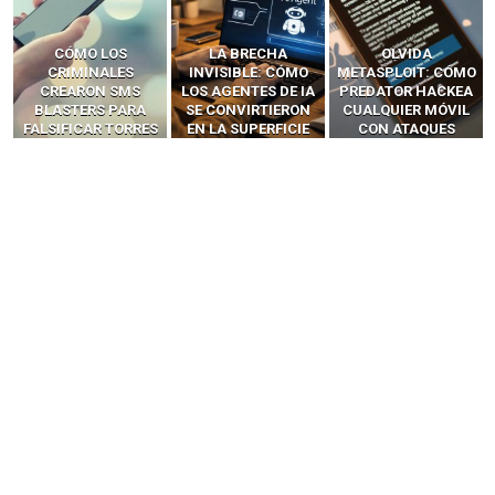
LA BRECHA
OLVIDA
CÓMO LOS HACKERS
INVISIBLE: CÓMO
METASPLOIT: CÓMO
INTERCEPTAN OTPS
LOS AGENTES DE IA
PREDATOR HACKEA
Y LLAMADAS
SE CONVIRTIERON
CUALQUIER MÓVIL
MÓVILES SIN
EN LA SUPERFICIE
CON ATAQUES
‘HACKEAR’ — EL
DE ATAQUE MÁS
PUBLICITARIOS
INCREÍBLE PODER DE
PELIGROSA DE
CERO-CLIC
LOS SIM BOXES”
2025–2026