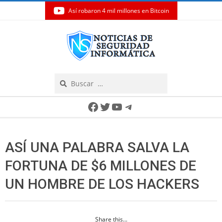
Así robaron 4 mil millones en Bitcoin
Skip
to
content
Search
Secondary
Facebook
Twitter
YouTube
Telegram
Navigation
Menu
ASÍ UNA PALABRA SALVA LA
FORTUNA DE $6 MILLONES DE
UN HOMBRE DE LOS HACKERS
Share this...