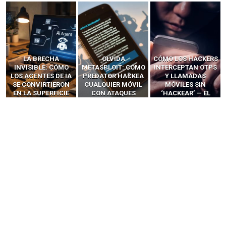
LA BRECHA
OLVIDA
CÓMO LOS HACKERS
INVISIBLE: CÓMO
METASPLOIT: CÓMO
INTERCEPTAN OTPS
LOS AGENTES DE IA
PREDATOR HACKEA
Y LLAMADAS
SE CONVIRTIERON
CUALQUIER MÓVIL
MÓVILES SIN
EN LA SUPERFICIE
CON ATAQUES
‘HACKEAR’ — EL
DE ATAQUE MÁS
PUBLICITARIOS
INCREÍBLE PODER DE
PELIGROSA DE
CERO-CLIC
LOS SIM BOXES”
2025–2026