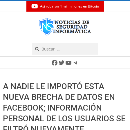
Así robaron 4 mil millones en Bitcoin
Skip
to
content
Search
Secondary
Facebook
Twitter
YouTube
Telegram
Navigation
Menu
A NADIE LE IMPORTÓ ESTA
NUEVA BRECHA DE DATOS EN
FACEBOOK; INFORMACIÓN
PERSONAL DE LOS USUARIOS SE
FILTRÓ NUEVAMENTE