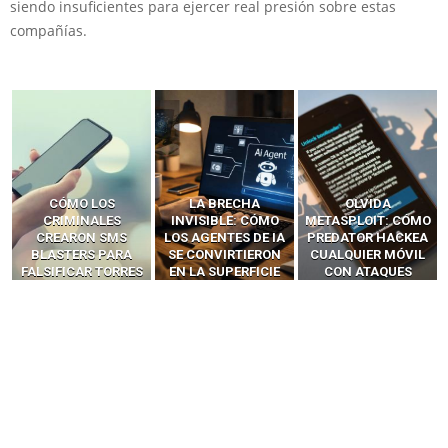
siendo insuficientes para ejercer real presión sobre estas
compañías.
LA BRECHA
OLVIDA
CÓMO LOS HACKERS
INVISIBLE: CÓMO
METASPLOIT: CÓMO
INTERCEPTAN OTPS
LOS AGENTES DE IA
PREDATOR HACKEA
Y LLAMADAS
SE CONVIRTIERON
CUALQUIER MÓVIL
MÓVILES SIN
EN LA SUPERFICIE
CON ATAQUES
‘HACKEAR’ — EL
DE ATAQUE MÁS
PUBLICITARIOS
INCREÍBLE PODER DE
PELIGROSA DE
CERO-CLIC
LOS SIM BOXES”
2025–2026