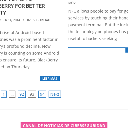
MÓVIL
11-
BERRY FOR BETTER
NFC allows people to pay for 
14
ITY
services by touching their hand
BER 14, 2014
IN:
SEGURIDAD
payment terminal. But the incl
the technology on phones has
d rise of Android-based
useful to hackers seeking
nes was a prominent factor in
ry’s profound decline. Now
ry is counting on some Android
 ensure its future. BlackBerry
ed on Thursday
LEER MÁS
1
…
92
93
94
Next
ATION
CANAL DE NOTICIAS DE CIBERSEGURIDAD