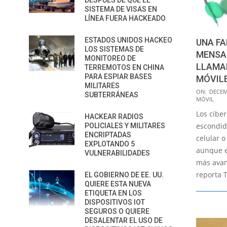
DESPUÉS DE QUE EL
SISTEMA DE VISAS EN
LÍNEA FUERA HACKEADO
ESTADOS UNIDOS HACKEO
UNA FA
LOS SISTEMAS DE
MENSA
MONITOREO DE
LLAMAD
TERREMOTOS EN CHINA
PARA ESPIAR BASES
MÓVIL
MILITARES
2014-
ON:
DECEM
SUBTERRÁNEAS
MÓVIL
12-
Los cibe
20
HACKEAR RADIOS
escondid
POLICIALES Y MILITARES
ENCRIPTADAS
celular o
EXPLOTANDO 5
aunque el
VULNERABILIDADES
más avan
reporta 
EL GOBIERNO DE EE. UU.
QUIERE ESTA NUEVA
ETIQUETA EN LOS
DISPOSITIVOS IOT
SEGUROS O QUIERE
DESALENTAR EL USO DE