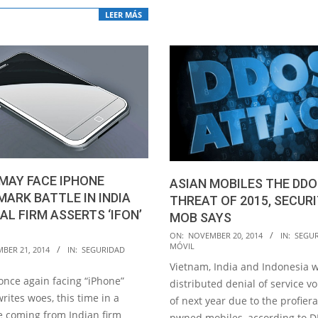
LEER MÁS
MAY FACE IPHONE
ASIAN MOBILES THE DD
ARK BATTLE IN INDIA
THREAT OF 2015, SECUR
AL FIRM ASSERTS ‘IFON’
MOB SAYS
2014-
ON:
NOVEMBER 20, 2014
IN:
SEGU
MÓVIL
BER 21, 2014
IN:
SEGURIDAD
11-
Vietnam, India and Indonesia w
20
once again facing “iPhone”
distributed denial of service v
ites woes, this time in a
of next year due to the profiera
e coming from Indian firm
pwned mobiles, according to 