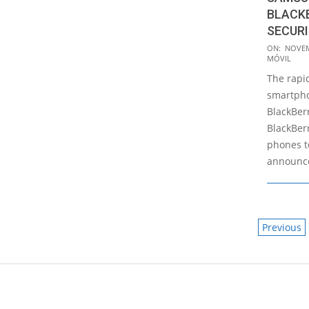
BLACK
SECUR
2014-
ON:
NOVEM
MÓVIL
11-
The rapi
14
smartpho
BlackBer
BlackBer
phones to
announc
POSTS
Previous
PAGIN