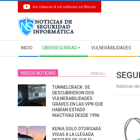
Así robaron 4 mil millones en Bitcoin
Skip
to
content
Secondary
INICIO
CIBERSEGURIDAD
VULNERABILIDADES
Navigation
Menu
SEGU
VIDEOS NOTICIAS
VIEW ALL
Noticias de
TUNNELCRACK: SE
DESCUBRIERON DOS
VULNERABILIDADES
GRAVES EN LAS VPN QUE
HABÍAN ESTADO
INACTIVAS DESDE 1996
KENIA SOLO OTORGARÁ
VISAS A LA LLEGADA