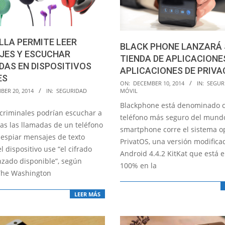
LLA PERMITE LEER
BLACK PHONE LANZARÁ 
JES Y ESCUCHAR
TIENDA DE APLICACIONE
AS EN DISPOSITIVOS
APLICACIONES DE PRIVA
ES
2014-
ON:
DECEMBER 10, 2014
IN:
SEGUR
MÓVIL
BER 20, 2014
IN:
SEGURIDAD
12-
Blackphone está denominado c
10
rcriminales podrían escuchar a
teléfono más seguro del mundo
as las llamadas de un teléfono
smartphone corre el sistema o
 espiar mensajes de texto
PrivatOS, una versión modifica
 dispositivo use “el cifrado
Android 4.4.2 KitKat que está 
zado disponible”, según
100% en la
The Washington
LEER MÁS