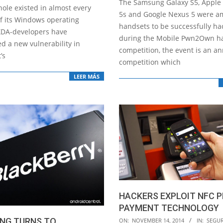
The Samsung Galaxy S5, Apple
15
hole existed in almost every
5s and Google Nexus 5 were a
of its Windows operating
handsets to be successfully h
XDA-developers have
during the Mobile Pwn2Own h
d a new vulnerability in
competition, the event is an a
’s
competition which
LEER MÁS
HACKERS EXPLOIT NFC 
PAYMENT TECHNOLOGY
2014-
NG TURNS TO
ON:
NOVEMBER 14, 2014
IN:
SEGU