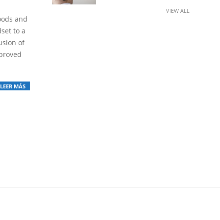
VIEW ALL
goods and
set to a
usion of
 proved
LEER MÁS