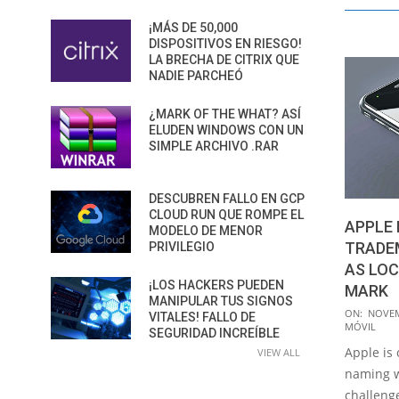
¡MÁS DE 50,000
DISPOSITIVOS EN RIESGO!
LA BRECHA DE CITRIX QUE
NADIE PARCHEÓ
¿MARK OF THE WHAT? ASÍ
ELUDEN WINDOWS CON UN
SIMPLE ARCHIVO .RAR
DESCUBREN FALLO EN GCP
CLOUD RUN QUE ROMPE EL
APPLE 
MODELO DE MENOR
TRADEM
PRIVILEGIO
AS LOC
¡LOS HACKERS PUEDEN
MARK
MANIPULAR TUS SIGNOS
2014-
ON:
NOVEM
VITALES! FALLO DE
MÓVIL
11-
SEGURIDAD INCREÍBLE
Apple is 
21
VIEW ALL
naming wr
challeng