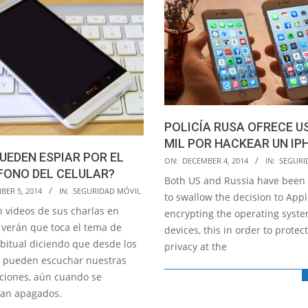
POLICÍA RUSA OFRECE U
MIL POR HACKEAR UN IP
UEDEN ESPIAR POR EL
2014-
ON:
DECEMBER 4, 2014
IN:
SEGURI
FONO DEL CELULAR?
12-
Both US and Russia have been
BER 5, 2014
IN:
SEGURIDAD MÓVIL
04
to swallow the decision to Appl
n videos de sus charlas en
encrypting the operating syste
verán que toca el tema de
devices, this in order to protec
bitual diciendo que desde los
privacy at the
s pueden escuchar nuestras
ciones, aún cuando se
an apagados.