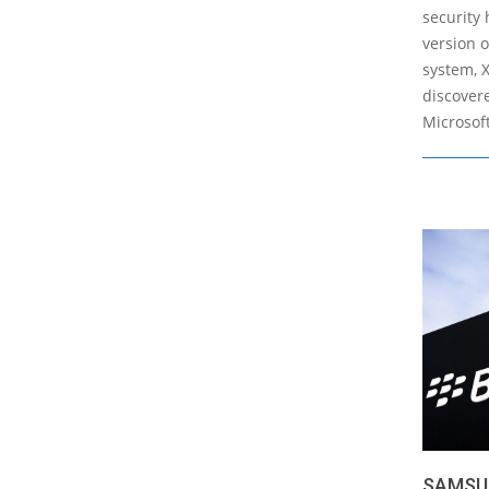
security 
version 
system, 
discovere
Microsoft
SAMSU