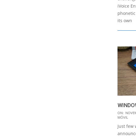
iVoice En
phonetic
its own
WINDO
2014-
ON:
NOVEM
MÓVIL
11-
Just few 
19
announced