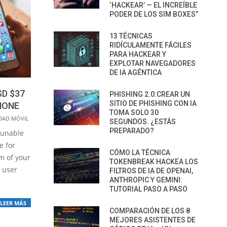
‘HACKEAR’ — EL INCREÍBLE
PODER DE LOS SIM BOXES”
13 TÉCNICAS
RIDÍCULAMENTE FÁCILES
PARA HACKEAR Y
EXPLOTAR NAVEGADORES
DE IA AGÉNTICA
SD $37
PHISHING 2.0:CREAR UN
SITIO DE PHISHING CON IA
HONE
TOMA SOLO 30
DAD MÓVIL
SEGUNDOS. ¿ESTÁS
PREPARADO?
 unable
e for
CÓMO LA TÉCNICA
m of your
TOKENBREAK HACKEA LOS
t user
FILTROS DE IA DE OPENAI,
ANTHROPIC Y GEMINI:
TUTORIAL PASO A PASO
LEER MÁS
COMPARACIÓN DE LOS 8
MEJORES ASISTENTES DE