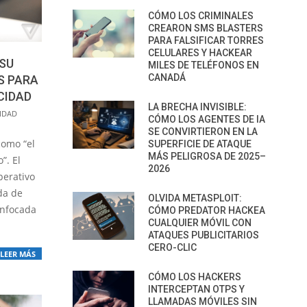
CÓMO LOS CRIMINALES
CREARON SMS BLASTERS
PARA FALSIFICAR TORRES
CELULARES Y HACKEAR
SU
MILES DE TELÉFONOS EN
CANADÁ
S PARA
CIDAD
LA BRECHA INVISIBLE:
IDAD
CÓMO LOS AGENTES DE IA
SE CONVIRTIERON EN LA
omo “el
SUPERFICIE DE ATAQUE
MÁS PELIGROSA DE 2025–
”. El
2026
perativo
da de
OLVIDA METASPLOIT:
enfocada
CÓMO PREDATOR HACKEA
CUALQUIER MÓVIL CON
ATAQUES PUBLICITARIOS
CERO-CLIC
LEER MÁS
CÓMO LOS HACKERS
INTERCEPTAN OTPS Y
LLAMADAS MÓVILES SIN