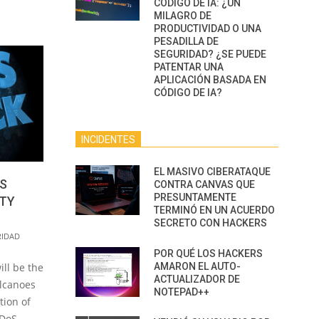
CÓDIGO DE IA: ¿UN
MILAGRO DE
PRODUCTIVIDAD O UNA
PESADILLA DE
SEGURIDAD? ¿SE PUEDE
PATENTAR UNA
APLICACIÓN BASADA EN
CÓDIGO DE IA?
INCIDENTES
EL MASIVO CIBERATAQUE
OS
CONTRA CANVAS QUE
PRESUNTAMENTE
ITY
TERMINÓ EN UN ACUERDO
SECRETO CON HACKERS
RIDAD
POR QUÉ LOS HACKERS
AMARON EL AUTO-
ill be the
ACTUALIZADOR DE
olcanoes
NOTEPAD++
tion of
DDoS