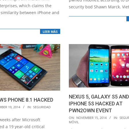
terprises, which claims the
security bod Shawn Marck. Vi
 similarity between iPhone and
LEER MÁS
NEXUS 5, GALAXY S5 AND
WS PHONE 8.1 HACKED
IPHONE 5S HACKED AT
BER 19, 2014
IN:
SEGURIDAD
PWN2OWN EVENT
2014-
ON:
NOVEMBER 15, 2014
IN:
SEGU
weeks after Microsoft
MÓVIL
11-
 a 19 year-old critical