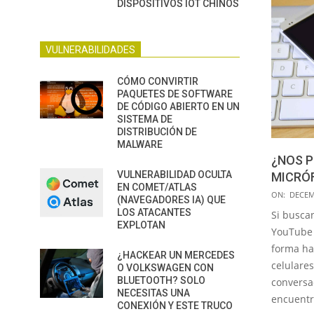
DISPOSITIVOS IOT CHINOS
VULNERABILIDADES
CÓMO CONVIRTIR
PAQUETES DE SOFTWARE
DE CÓDIGO ABIERTO EN UN
SISTEMA DE
DISTRIBUCIÓN DE
MALWARE
¿NOS P
VULNERABILIDAD OCULTA
MICRÓ
EN COMET/ATLAS
2014-
ON:
DECEM
(NAVEGADORES IA) QUE
12-
LOS ATACANTES
Si busca
EXPLOTAN
05
YouTube 
forma ha
¿HACKEAR UN MERCEDES
celulare
O VOLKSWAGEN CON
BLUETOOTH? SOLO
conversa
NECESITAS UNA
encuentr
CONEXIÓN Y ESTE TRUCO