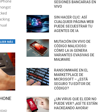
 iPhone
SESIONES BANCARIAS EN
VIVO
mongst
acked
SIN HACER CLIC: ASÍ
acking
CUALQUIER PÁGINA WEB
nnual
PUEDE SECUESTRAR TU
AGENTES DE IA
MUTACIÓN EN VIVO DE
LEER MÁS
CÓDIGO MALICIOSO:
CÓMO LA IA GENERA
VARIANTES EVASIVAS DE
MALWARE
RANSOMWARE EN EL
MARKETPLACE DE
MICROSOFT – ¿ESTÁ
SEGURO TU EDITOR DE
CÓDIGO?
PHONE
¿UN VIRUS QUE EL EDR NO
PUEDE VER? ¡ASÍ TE ESTÁN
HACKEANDO AHORA!
RIDAD