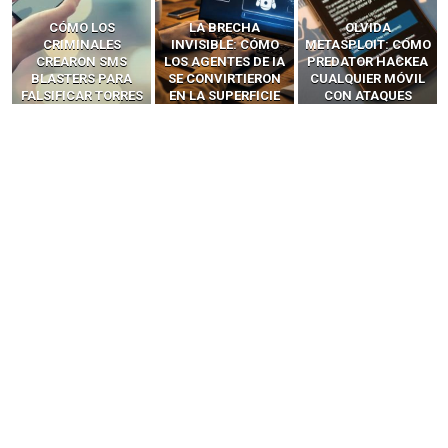
LA BRECHA
OLVIDA
CÓMO LOS HACKERS
INVISIBLE: CÓMO
METASPLOIT: CÓMO
INTERCEPTAN OTPS
LOS AGENTES DE IA
PREDATOR HACKEA
Y LLAMADAS
SE CONVIRTIERON
CUALQUIER MÓVIL
MÓVILES SIN
EN LA SUPERFICIE
CON ATAQUES
‘HACKEAR’ — EL
DE ATAQUE MÁS
PUBLICITARIOS
INCREÍBLE PODER DE
PELIGROSA DE
CERO-CLIC
LOS SIM BOXES”
2025–2026