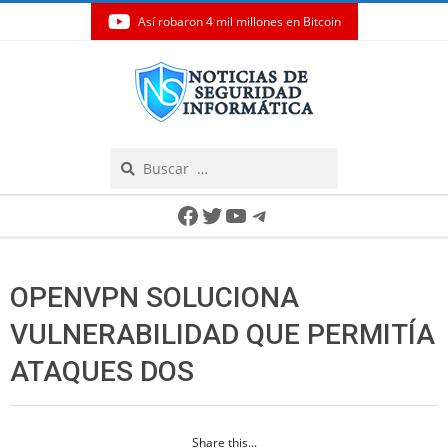
Así robaron 4 mil millones en Bitcoin
Skip
to
content
Search
Secondary
Facebook
Twitter
YouTube
Telegram
Navigation
Menu
OPENVPN SOLUCIONA
VULNERABILIDAD QUE PERMITÍA
ATAQUES DOS
Share this...