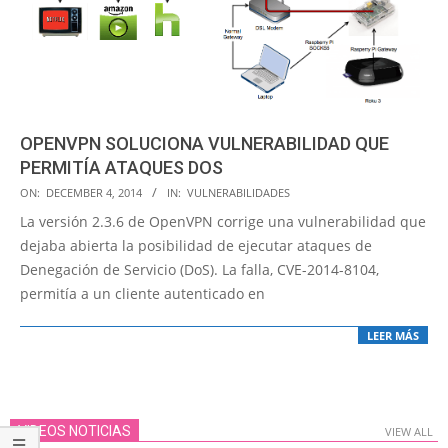
OPENVPN SOLUCIONA VULNERABILIDAD QUE
PERMITÍA ATAQUES DOS
2014-
ON:
DECEMBER 4, 2014
IN:
VULNERABILIDADES
12-
La versión 2.3.6 de OpenVPN corrige una vulnerabilidad que
04
dejaba abierta la posibilidad de ejecutar ataques de
Denegación de Servicio (DoS). La falla, CVE-2014-8104,
permitía a un cliente autenticado en
LEER MÁS
VIDEOS NOTICIAS
VIEW ALL