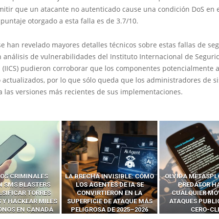
mitir que un atacante no autenticado cause una condición DoS en 
l puntaje otorgado a esta falla es de 3.7/10.
se han revelado mayores detalles técnicos sobre estas fallas de seg
 análisis de vulnerabilidades del Instituto Internacional de Seguri
a (IICS) pudieron corroborar que los componentes potencialmente 
 actualizados, por lo que sólo queda que los administradores de s
 a las versiones más recientes de sus implementaciones.
OS CRIMINALES
LA BRECHA INVISIBLE: CÓMO
OLVIDA METASPL
N SMS BLASTERS
LOS AGENTES DE IA SE
PREDATOR H
LSIFICAR TORRES
CONVIRTIERON EN LA
CUALQUIER MÓ
 Y HACKEAR MILES
SUPERFICIE DE ATAQUE MÁS
ATAQUES PUBLI
FONOS EN CANADÁ
PELIGROSA DE 2025–2026
CERO-CL