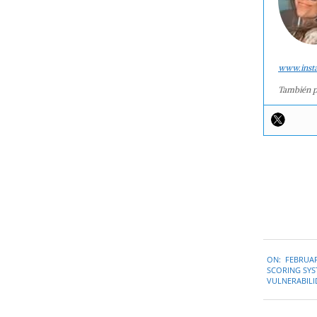
www.inst
También p
2020-
ON:
FEBRUAR
02-
SCORING SYS
11
VULNERABIL