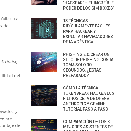
‘HACKEAR’ — EL INCREÍBLE
PODER DE LOS SIM BOXES”
e
fallas. La
13 TÉCNICAS
is de
RIDÍCULAMENTE FÁCILES
PARA HACKEAR Y
EXPLOTAR NAVEGADORES
DE IA AGÉNTICA
PHISHING 2.0:CREAR UN
SITIO DE PHISHING CON IA
e
Scripting
TOMA SOLO 30
SEGUNDOS. ¿ESTÁS
bilidad del
PREPARADO?
CÓMO LA TÉCNICA
TOKENBREAK HACKEA LOS
FILTROS DE IA DE OPENAI,
ANTHROPIC Y GEMINI:
TUTORIAL PASO A PASO
avadoc, y
iversos
COMPARACIÓN DE LOS 8
 puntaje de
MEJORES ASISTENTES DE