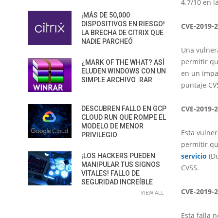
4.7/10 en l
¡MÁS DE 50,000
DISPOSITIVOS EN RIESGO!
CVE-2019-
LA BRECHA DE CITRIX QUE
NADIE PARCHEÓ
Una vulner
permitir q
¿MARK OF THE WHAT? ASÍ
ELUDEN WINDOWS CON UN
en un impa
SIMPLE ARCHIVO .RAR
puntaje CVS
CVE-2019-
DESCUBREN FALLO EN GCP
CLOUD RUN QUE ROMPE EL
MODELO DE MENOR
Esta vulner
PRIVILEGIO
permitir q
servicio
(Do
¡LOS HACKERS PUEDEN
MANIPULAR TUS SIGNOS
CVSS.
VITALES! FALLO DE
SEGURIDAD INCREÍBLE
CVE-2019-
VIEW ALL
Esta falla 