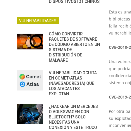
DISPOSITIVOS IOT CHINOS
Esta es una
bibliotecas
VULNERABILIDADES
falla recib
vulnerabili
CÓMO CONVIRTIR
PAQUETES DE SOFTWARE
DE CÓDIGO ABIERTO EN UN
CVE-2019-
SISTEMA DE
DISTRIBUCIÓN DE
MALWARE
Una vulner
que podría
VULNERABILIDAD OCULTA
confidencia
EN COMET/ATLAS
sistema obj
(NAVEGADORES IA) QUE
LOS ATACANTES
EXPLOTAN
CVE-2019-
¿HACKEAR UN MERCEDES
Por otra pa
O VOLKSWAGEN CON
BLUETOOTH? SOLO
su explota
NECESITAS UNA
inconvenien
CONEXIÓN Y ESTE TRUCO