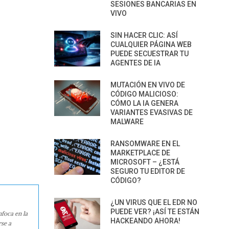
SESIONES BANCARIAS EN
VIVO
SIN HACER CLIC: ASÍ
CUALQUIER PÁGINA WEB
PUEDE SECUESTRAR TU
AGENTES DE IA
MUTACIÓN EN VIVO DE
CÓDIGO MALICIOSO:
CÓMO LA IA GENERA
VARIANTES EVASIVAS DE
MALWARE
RANSOMWARE EN EL
MARKETPLACE DE
MICROSOFT – ¿ESTÁ
SEGURO TU EDITOR DE
CÓDIGO?
¿UN VIRUS QUE EL EDR NO
PUEDE VER? ¡ASÍ TE ESTÁN
nfoca en la
HACKEANDO AHORA!
rse a