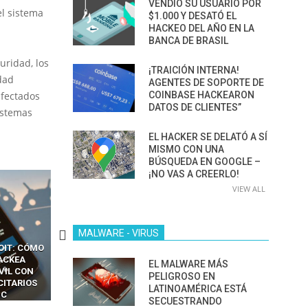
VENDIÓ SU USUARIO POR
el sistema
$1.000 Y DESATÓ EL
HACKEO DEL AÑO EN LA
BANCA DE BRASIL
uridad, los
¡TRAICIÓN INTERNA!
dad
AGENTES DE SOPORTE DE
afectados
COINBASE HACKEARON
DATOS DE CLIENTES”
istemas
EL HACKER SE DELATÓ A SÍ
MISMO CON UNA
BÚSQUEDA EN GOOGLE –
¡NO VAS A CREERLO!
VIEW ALL
MALWARE - VIRUS
OIT: CÓMO
CÓMO LOS HACKERS
13 TÉCNICAS
ACKEA
INTERCEPTAN OTPS Y
RIDÍCULAMENTE FÁCILE
EL MALWARE MÁS
VIL CON
LLAMADAS MÓVILES SIN
PARA HACKEAR Y EXPLO
PELIGROSO EN
CITARIOS
‘HACKEAR’ — EL INCREÍBLE
NAVEGADORES DE IA
LATINOAMÉRICA ESTÁ
IC
PODER DE LOS SIM BOXES”
AGÉNTICA
SECUESTRANDO