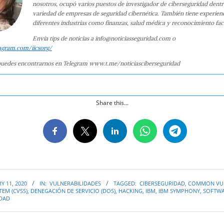
nosotros, ocupó varios puestos de investigador de ciberseguridad dent
variedad de empresas de seguridad cibernética. También tiene experien
diferentes industrias como finanzas, salud médica y reconocimiento faci
Envía tips de noticias a info@noticiasseguridad.com o
agram.com/iicsorg/
uedes encontrarnos en Telegram www.t.me/noticiasciberseguridad
Share this...
Y 11, 2020
IN:
VULNERABILIDADES
TAGGED:
CIBERSEGURIDAD
,
COMMON VUL
TEM (CVSS)
,
DENEGACIÓN DE SERVICIO (DOS)
,
HACKING
,
IBM
,
IBM SYMPHONY
,
SOFTW
IDAD