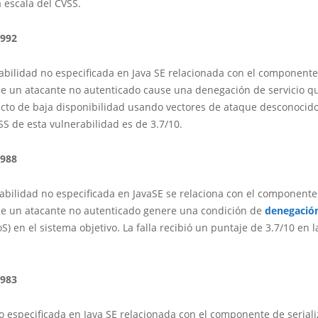
a escala del CVSS.
2992
abilidad no especificada en Java SE relacionada con el component
ue un atacante no autenticado cause una denegación de servicio qu
cto de baja disponibilidad usando vectores de ataque desconocido
S de esta vulnerabilidad es de 3.7/10.
2988
abilidad no especificada en JavaSE se relaciona con el component
ue un atacante no autenticado genere una condición de
denegació
S) en el sistema objetivo. La falla recibió un puntaje de 3.7/10 en l
2983
no especificada en Java SE relacionada con el componente de serial