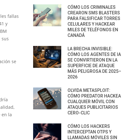
CÓMO LOS CRIMINALES
CREARON SMS BLASTERS
es fallas
PARA FALSIFICAR TORRES
41 y
CELULARES Y HACKEAR
MILES DE TELÉFONOS EN
 IBM
CANADÁ
 sus
LA BRECHA INVISIBLE:
CÓMO LOS AGENTES DE IA
SE CONVIRTIERON EN LA
ación se
SUPERFICIE DE ATAQUE
MÁS PELIGROSA DE 2025–
2026
OLVIDA METASPLOIT:
CÓMO PREDATOR HACKEA
dría
CUALQUIER MÓVIL CON
alidad,
ATAQUES PUBLICITARIOS
CERO-CLIC
 en la
CÓMO LOS HACKERS
INTERCEPTAN OTPS Y
LLAMADAS MÓVILES SIN