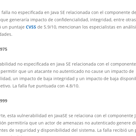
 falla no especificada en Java SE relacionada con el componente d
 que generaría impacto de confidencialidad, integridad, entre otras 
ió un puntaje
CVSS
de 5.9/10, mencionan los especialistas en anális
dades.
2975
abilidad no especificada en Java SE relacionada con el component
 permitir que un atacante no autenticado no cause un impacto de
lidad, un impacto de baja integridad y un impacto de baja disponi
etivo. La falla fue puntuada con 4.8/10.
2999
rte, esta vulnerabilidad en JavaSE se relaciona con el componente J
ción permitiría que un actor de amenazas no autenticado genere d
tes de seguridad y disponibilidad del sistema. La falla recibió un