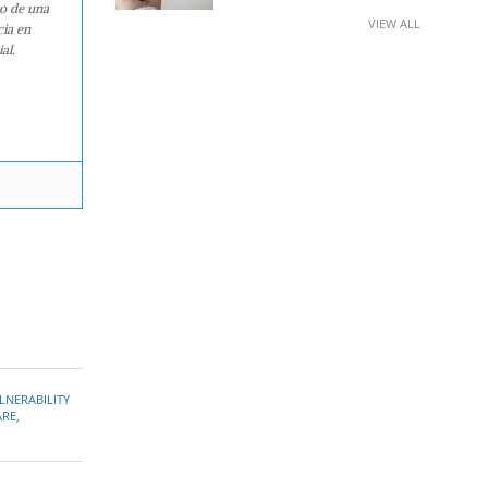
ro de una
VIEW ALL
cia en
al.
NERABILITY
ARE
,