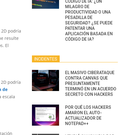
CÓDIGO DE IA: ¿UN
MILAGRO DE
PRODUCTIVIDAD O UNA
PESADILLA DE
SEGURIDAD? ¿SE PUEDE
PATENTAR UNA
e 2D podría
APLICACIÓN BASADA EN
e resulte
CÓDIGO DE IA?
s. El
INCIDENTES
EL MASIVO CIBERATAQUE
CONTRA CANVAS QUE
e 2D podría
PRESUNTAMENTE
n de
TERMINÓ EN UN ACUERDO
SECRETO CON HACKERS
a escala
POR QUÉ LOS HACKERS
AMARON EL AUTO-
ACTUALIZADOR DE
NOTEPAD++
ización