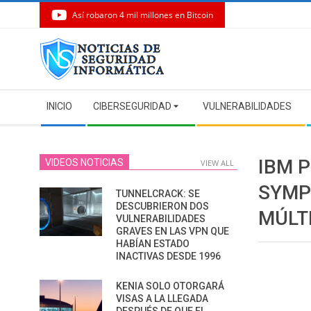
Así robaron 4 mil millones en Bitcoin
Skip
to
content
Secondary
INICIO
CIBERSEGURIDAD
VULNERABILIDADES
Navigation
Menu
IBM 
VIDEOS NOTICIAS
VIEW ALL
SYMP
TUNNELCRACK: SE
DESCUBRIERON DOS
MÚLT
VULNERABILIDADES
GRAVES EN LAS VPN QUE
HABÍAN ESTADO
INACTIVAS DESDE 1996
KENIA SOLO OTORGARÁ
VISAS A LA LLEGADA