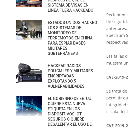
DESPUÉS DE QUE EL
SISTEMA DE VISAS EN
LÍNEA FUERA HACKEADO
Recienteme
de segurid
ESTADOS UNIDOS HACKEO
LOS SISTEMAS DE
anteriores
MONITOREO DE
Spectrum S
TERREMOTOS EN CHINA
respectivas
PARA ESPIAR BASES
MILITARES
SUBTERRÁNEAS
Las fallas
muestra un 
HACKEAR RADIOS
POLICIALES Y MILITARES
ENCRIPTADAS
CVE-2019-
EXPLOTANDO 5
VULNERABILIDADES
Se trata de
permitir q
EL GOBIERNO DE EE. UU.
QUIERE ESTA NUEVA
integridad 
ETIQUETA EN LOS
escala del
DISPOSITIVOS IOT
SEGUROS O QUIERE
DESALENTAR EL USO DE
CVE-2019-