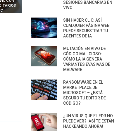
LES SIN
PARA HACKEAR Y EXPLOTAR
COPILOT DENTRO DE VS C
SESIONES BANCARIAS EN
INCREÍBLE
NAVEGADORES DE IA
VIVO
IM BOXES”
AGÉNTICA
SIN HACER CLIC: ASÍ
CUALQUIER PÁGINA WEB
PUEDE SECUESTRAR TU
AGENTES DE IA
MUTACIÓN EN VIVO DE
CÓDIGO MALICIOSO:
CÓMO LA IA GENERA
VARIANTES EVASIVAS DE
MALWARE
RANSOMWARE EN EL
MARKETPLACE DE
MICROSOFT – ¿ESTÁ
SEGURO TU EDITOR DE
CÓDIGO?
¿UN VIRUS QUE EL EDR NO
PUEDE VER? ¡ASÍ TE ESTÁN
HACKEANDO AHORA!