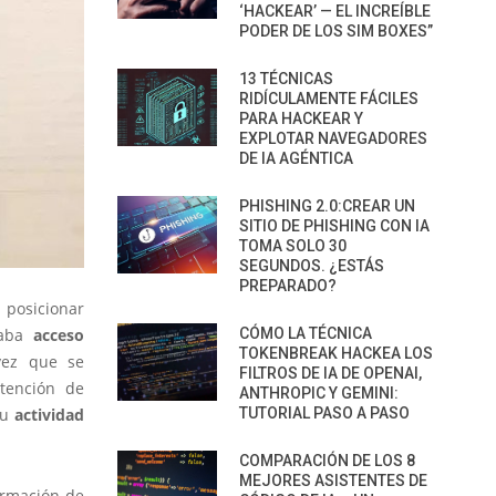
‘HACKEAR’ — EL INCREÍBLE
PODER DE LOS SIM BOXES”
13 TÉCNICAS
RIDÍCULAMENTE FÁCILES
PARA HACKEAR Y
EXPLOTAR NAVEGADORES
DE IA AGÉNTICA
PHISHING 2.0:CREAR UN
SITIO DE PHISHING CON IA
TOMA SOLO 30
SEGUNDOS. ¿ESTÁS
PREPARADO?
n posicionar
CÓMO LA TÉCNICA
daba
acceso
TOKENBREAK HACKEA LOS
vez que se
FILTROS DE IA DE OPENAI,
ntención de
ANTHROPIC Y GEMINI:
TUTORIAL PASO A PASO
su
actividad
COMPARACIÓN DE LOS 8
MEJORES ASISTENTES DE
formación de