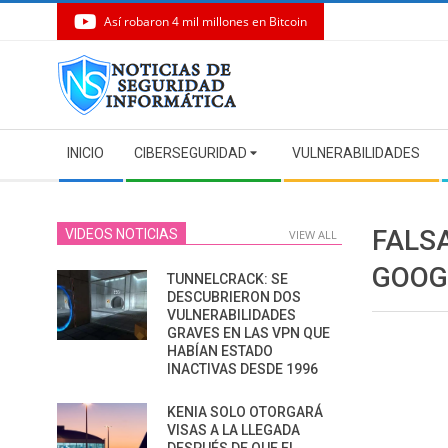
Así robaron 4 mil millones en Bitcoin
Skip
to
content
Secondary
INICIO
CIBERSEGURIDAD
VULNERABILIDADES
Navigation
Menu
FALS
VIDEOS NOTICIAS
VIEW ALL
GOOG
TUNNELCRACK: SE
DESCUBRIERON DOS
VULNERABILIDADES
GRAVES EN LAS VPN QUE
HABÍAN ESTADO
INACTIVAS DESDE 1996
KENIA SOLO OTORGARÁ
VISAS A LA LLEGADA