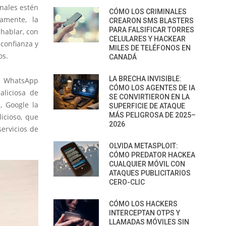
nales estén
CÓMO LOS CRIMINALES
amente, la
CREARON SMS BLASTERS
PARA FALSIFICAR TORRES
 hablar, con
CELULARES Y HACKEAR
 confianza y
MILES DE TELÉFONOS EN
os.
CANADÁ
LA BRECHA INVISIBLE:
so WhatsApp
CÓMO LOS AGENTES DE IA
aliciosa de
SE CONVIRTIERON EN LA
, Google la
SUPERFICIE DE ATAQUE
MÁS PELIGROSA DE 2025–
icioso, que
2026
servicios de
OLVIDA METASPLOIT:
CÓMO PREDATOR HACKEA
CUALQUIER MÓVIL CON
ATAQUES PUBLICITARIOS
CERO-CLIC
CÓMO LOS HACKERS
INTERCEPTAN OTPS Y
LLAMADAS MÓVILES SIN