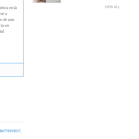
VIEW ALL
nfoca en la
rse a
ro de una
cia en
al.
BATTERYBOT
,