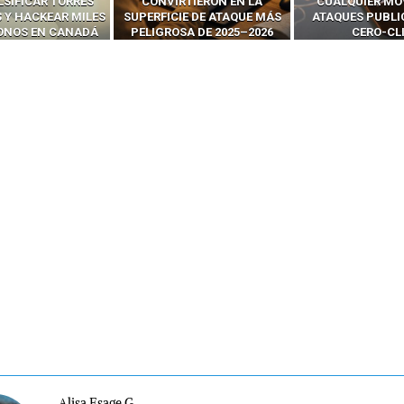
RTIERON EN LA
CUALQUIER MÓVIL CON
LLAMADAS MÓVI
IE DE ATAQUE MÁS
ATAQUES PUBLICITARIOS
‘HACKEAR’ — EL 
SA DE 2025–2026
CERO-CLIC
PODER DE LOS S
Alisa Esage G