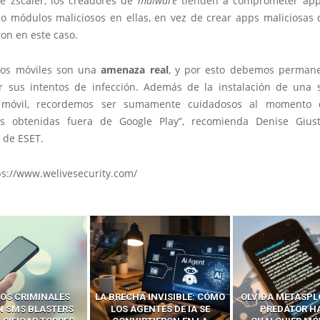
e zscaler, los creadores de
malware
tienden a comprometer apps
 módulos maliciosos en ellas, en vez de crear apps maliciosas 
eron en este caso.
nos móviles son una
amenaza real
, y por esto debemos permane
r sus intentos de infección. Además de la instalación de una 
 móvil, recordemos ser sumamente cuidadosos al momento d
es obtenidas fuera de Google Play”, recomienda Denise Giust
 de ESET.
ps://www.welivesecurity.com/
 INVISIBLE: CÓMO
OLVIDA METASPLOIT: CÓMO
CÓMO LOS HA
ENTES DE IA SE
PREDATOR HACKEA
INTERCEPTAN 