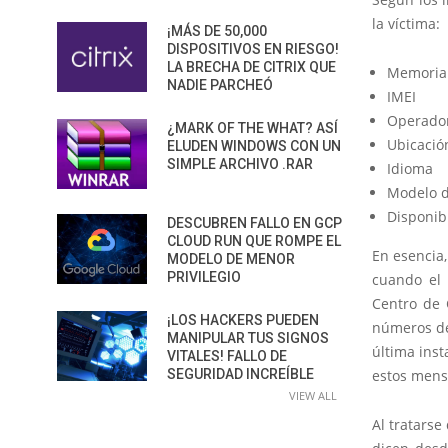
la víctima:
¡MÁS DE 50,000
DISPOSITIVOS EN RIESGO!
LA BRECHA DE CITRIX QUE
Memoria 
NADIE PARCHEÓ
IMEI
Operador
¿MARK OF THE WHAT? ASÍ
Ubicació
ELUDEN WINDOWS CON UN
SIMPLE ARCHIVO .RAR
Idioma
Modelo d
Disponibi
DESCUBREN FALLO EN GCP
CLOUD RUN QUE ROMPE EL
En esencia,
MODELO DE MENOR
PRIVILEGIO
cuando el 
Centro de
¡LOS HACKERS PUEDEN
números de
MANIPULAR TUS SIGNOS
última inst
VITALES! FALLO DE
SEGURIDAD INCREÍBLE
estos mens
VIEW ALL
Al tratars