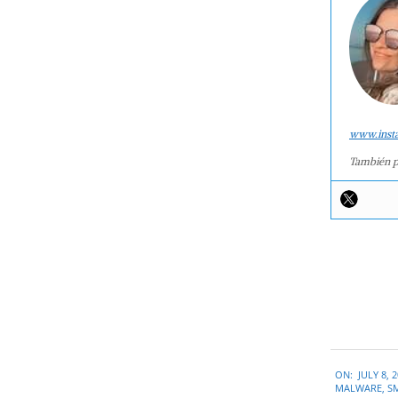
www.inst
También p
2015-
ON:
JULY 8, 
07-
MALWARE
,
S