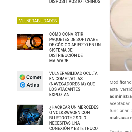
DISPOSITIVOS IOT CHINOS
VULNERABILIDADES
CÓMO CONVIRTIR
PAQUETES DE SOFTWARE
DE CÓDIGO ABIERTO EN UN
SISTEMA DE
DISTRIBUCIÓN DE
MALWARE
VULNERABILIDAD OCULTA
EN COMET/ATLAS
Modificando
(NAVEGADORES IA) QUE
esta versi
LOS ATACANTES
EXPLOTAN
administra
aceptaban 
¿HACKEAR UN MERCEDES
funcionar 
O VOLKSWAGEN CON
maliciosa
e
BLUETOOTH? SOLO
NECESITAS UNA
CONEXIÓN Y ESTE TRUCO
Según los 