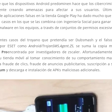
e que los dispositivos Android predominen hace que los cibercrimi
ente creando amenazas para afectar a sus usuarios. Últim
e aplicaciones falsas en la tienda Google Play ha dado mucho que
casos en los que se las combina con Ingeniería Social para ganar
malware en los equipos, a través de conjuntos de permisos excesiv
entes casos del troyano que pretendía ser Dubsmash y el fal
 por ESET como
Android/TrojanSMS.Agent.ZS
, se suma la copia m
 Pro
encontrada por investigadores de zscaler. Afortunadamente
su tienda móvil al tomar conocimiento de su comportamiento mal
fraude de clics, fraude de anuncios publicitarios, suscripción a 
ium
y descarga e instalación de APKs maliciosas adicionales.