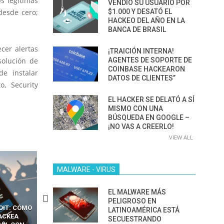
 legítimas
VENDIÓ SU USUARIO POR
$1.000 Y DESATÓ EL
desde cero;
HACKEO DEL AÑO EN LA
BANCA DE BRASIL
cer alertas
¡TRAICIÓN INTERNA!
AGENTES DE SOPORTE DE
solución de
COINBASE HACKEARON
e instalar
DATOS DE CLIENTES”
o, Security
EL HACKER SE DELATÓ A SÍ
MISMO CON UNA
BÚSQUEDA EN GOOGLE –
¡NO VAS A CREERLO!
VIEW ALL
MALWARE - VIRUS
EL MALWARE MÁS
PELIGROSO EN
CKERS
13 TÉCNICAS
CÓMO LOS HACKERS
LATINOAMÉRICA ESTÁ
OTPS Y
RIDÍCULAMENTE FÁCILES
MANIPULAN GITHUB
SECUESTRANDO