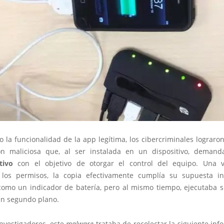
 la funcionalidad de la app legítima, los cibercriminales lograro
ón maliciosa que, al ser instalada en un dispositivo, deman
tivo
con el objetivo de otorgar el control del equipo. Una 
los permisos, la copia efectivamente cumplía su supuesta i
como un indicador de batería, pero al mismo tiempo, ejecutaba 
n segundo plano.
investigadores, este
malware
trataba de recolectar la siguiente in