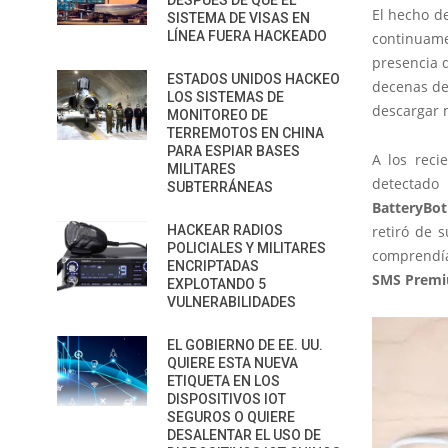
DESPUÉS DE QUE EL
El hecho d
SISTEMA DE VISAS EN
LÍNEA FUERA HACKEADO
continuam
presencia d
ESTADOS UNIDOS HACKEO
decenas de 
LOS SISTEMAS DE
descargar 
MONITOREO DE
TERREMOTOS EN CHINA
PARA ESPIAR BASES
A los reci
MILITARES
detectado
SUBTERRÁNEAS
BatteryBot
HACKEAR RADIOS
retiró de 
POLICIALES Y MILITARES
comprendía 
ENCRIPTADAS
SMS Prem
EXPLOTANDO 5
VULNERABILIDADES
EL GOBIERNO DE EE. UU.
QUIERE ESTA NUEVA
ETIQUETA EN LOS
DISPOSITIVOS IOT
SEGUROS O QUIERE
DESALENTAR EL USO DE