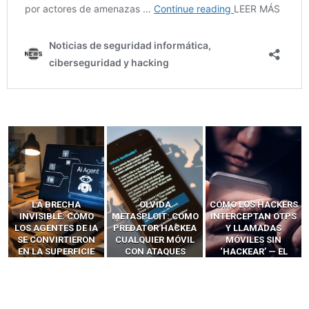
LA BRECHA
OLVIDA
CÓMO LOS HACKERS
INVISIBLE: CÓMO
METASPLOIT: CÓMO
INTERCEPTAN OTPS
LOS AGENTES DE IA
PREDATOR HACKEA
Y LLAMADAS
SE CONVIRTIERON
CUALQUIER MÓVIL
MÓVILES SIN
EN LA SUPERFICIE
CON ATAQUES
‘HACKEAR’ — EL
DE ATAQUE MÁS
PUBLICITARIOS
INCREÍBLE PODER DE
PELIGROSA DE
CERO-CLIC
LOS SIM BOXES”
2025–2026