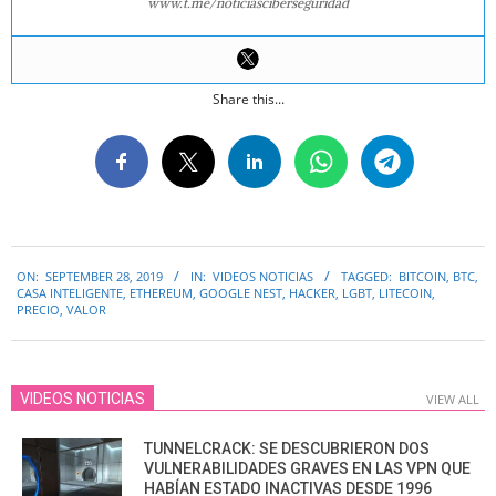
www.t.me/noticiasciberseguridad
Share this...
2019-
ON:
SEPTEMBER 28, 2019
IN:
VIDEOS NOTICIAS
TAGGED:
BITCOIN
,
BTC
,
09-
CASA INTELIGENTE
,
ETHEREUM
,
GOOGLE NEST
,
HACKER
,
LGBT
,
LITECOIN
,
28
PRECIO
,
VALOR
VIDEOS NOTICIAS
VIEW ALL
TUNNELCRACK: SE DESCUBRIERON DOS
VULNERABILIDADES GRAVES EN LAS VPN QUE
HABÍAN ESTADO INACTIVAS DESDE 1996