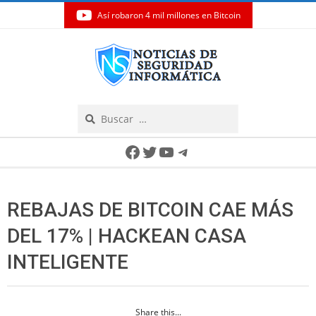
Así robaron 4 mil millones en Bitcoin
Skip
to
content
Search
Secondary
Facebook
Twitter
YouTube
Telegram
Navigation
Menu
REBAJAS DE BITCOIN CAE MÁS
DEL 17% | HACKEAN CASA
INTELIGENTE
Share this...