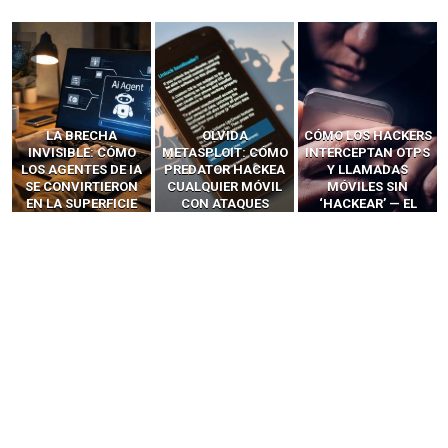
LA BRECHA
OLVIDA
CÓMO LOS HACKERS
INVISIBLE: CÓMO
METASPLOIT: CÓMO
INTERCEPTAN OTPS
LOS AGENTES DE IA
PREDATOR HACKEA
Y LLAMADAS
SE CONVIRTIERON
CUALQUIER MÓVIL
MÓVILES SIN
EN LA SUPERFICIE
CON ATAQUES
‘HACKEAR’ — EL
DE ATAQUE MÁS
PUBLICITARIOS
INCREÍBLE PODER DE
PELIGROSA DE
CERO-CLIC
LOS SIM BOXES”
2025–2026