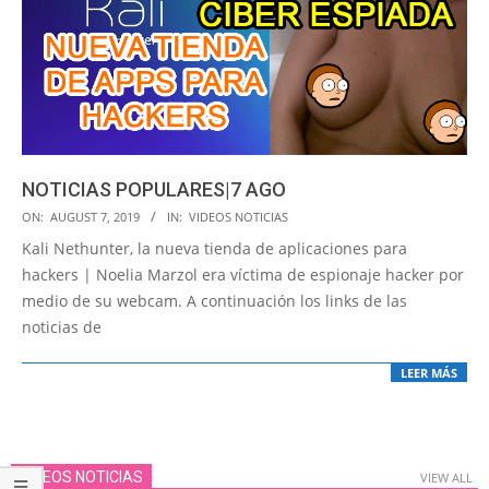
NOTICIAS POPULARES|7 AGO
2019-
ON:
AUGUST 7, 2019
IN:
VIDEOS NOTICIAS
08-
Kali Nethunter, la nueva tienda de aplicaciones para
07
hackers | Noelia Marzol era víctima de espionaje hacker por
medio de su webcam. A continuación los links de las
noticias de
LEER MÁS
VIDEOS NOTICIAS
VIEW ALL