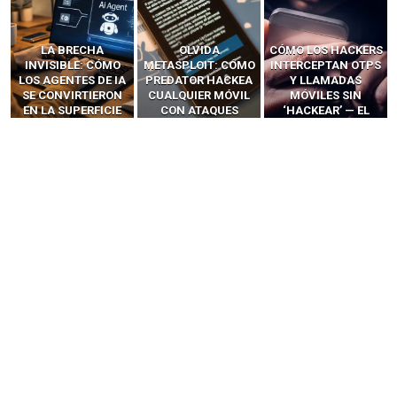
LA BRECHA
OLVIDA
CÓMO LOS HACKERS
INVISIBLE: CÓMO
METASPLOIT: CÓMO
INTERCEPTAN OTPS
LOS AGENTES DE IA
PREDATOR HACKEA
Y LLAMADAS
SE CONVIRTIERON
CUALQUIER MÓVIL
MÓVILES SIN
EN LA SUPERFICIE
CON ATAQUES
‘HACKEAR’ — EL
DE ATAQUE MÁS
PUBLICITARIOS
INCREÍBLE PODER DE
PELIGROSA DE
CERO-CLIC
LOS SIM BOXES”
2025–2026