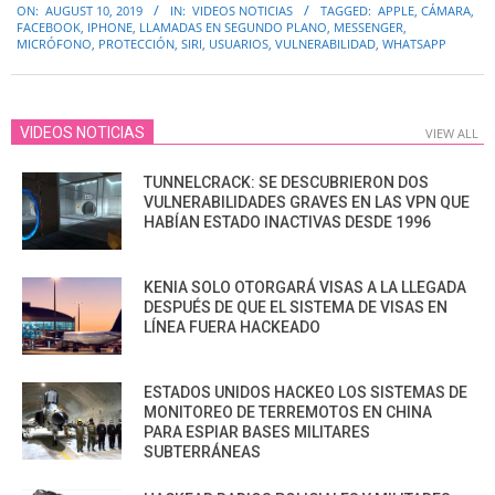
ON:
AUGUST 10, 2019
IN:
VIDEOS NOTICIAS
TAGGED:
APPLE
,
CÁMARA
,
08-
FACEBOOK
,
IPHONE
,
LLAMADAS EN SEGUNDO PLANO
,
MESSENGER
,
10
MICRÓFONO
,
PROTECCIÓN
,
SIRI
,
USUARIOS
,
VULNERABILIDAD
,
WHATSAPP
VIDEOS NOTICIAS
VIEW ALL
TUNNELCRACK: SE DESCUBRIERON DOS
VULNERABILIDADES GRAVES EN LAS VPN QUE
HABÍAN ESTADO INACTIVAS DESDE 1996
KENIA SOLO OTORGARÁ VISAS A LA LLEGADA
DESPUÉS DE QUE EL SISTEMA DE VISAS EN
LÍNEA FUERA HACKEADO
ESTADOS UNIDOS HACKEO LOS SISTEMAS DE
MONITOREO DE TERREMOTOS EN CHINA
PARA ESPIAR BASES MILITARES
SUBTERRÁNEAS