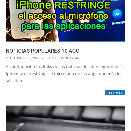
NOTICIAS POPULARES|10 AGO
2019-
ON:
AUGUST 10, 2019
IN:
VIDEOS NOTICIAS
08-
A continuación los links de las noticias de ciberseguridad. 1.
10
Iphone va a restringir el micrófono de las apps que más lo
soliciten.
LEER MÁS