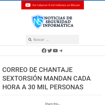
Así robaron 4 mil millones en Bitcoin
Skip
to
content
Search
Secondary
Facebook
Twitter
YouTube
Telegram
Navigation
Menu
CORREO DE CHANTAJE
SEXTORSIÓN MANDAN CADA
HORA A 30 MIL PERSONAS
Share this...