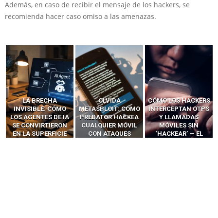
Además, en caso de recibir el mensaje de los hackers, se
recomienda hacer caso omiso a las amenazas.
LA BRECHA
OLVIDA
CÓMO LOS HACKERS
INVISIBLE: CÓMO
METASPLOIT: CÓMO
INTERCEPTAN OTPS
LOS AGENTES DE IA
PREDATOR HACKEA
Y LLAMADAS
SE CONVIRTIERON
CUALQUIER MÓVIL
MÓVILES SIN
EN LA SUPERFICIE
CON ATAQUES
‘HACKEAR’ — EL
DE ATAQUE MÁS
PUBLICITARIOS
INCREÍBLE PODER DE
PELIGROSA DE
CERO-CLIC
LOS SIM BOXES”
2025–2026