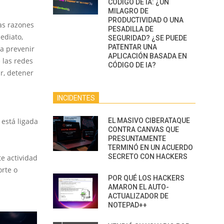
CÓDIGO DE IA: ¿UN
MILAGRO DE
PRODUCTIVIDAD O UNA
as razones
PESADILLA DE
ediato,
SEGURIDAD? ¿SE PUEDE
PATENTAR UNA
a prevenir
APLICACIÓN BASADA EN
 las redes
CÓDIGO DE IA?
r, detener
INCIDENTES
EL MASIVO CIBERATAQUE
está ligada
CONTRA CANVAS QUE
PRESUNTAMENTE
TERMINÓ EN UN ACUERDO
SECRETO CON HACKERS
e actividad
orte o
POR QUÉ LOS HACKERS
AMARON EL AUTO-
ACTUALIZADOR DE
NOTEPAD++