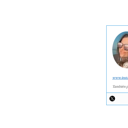
www.inst
También p