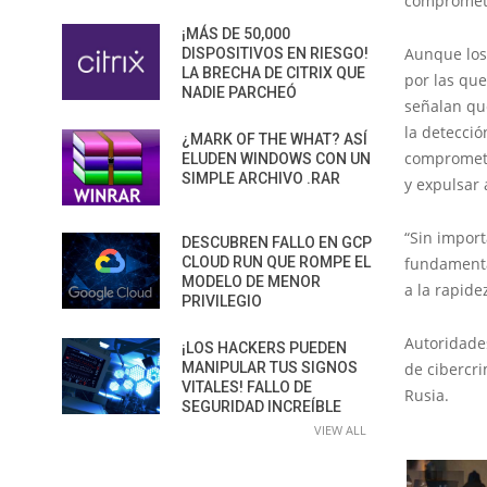
comprometi
¡MÁS DE 50,000
Aunque los
DISPOSITIVOS EN RIESGO!
LA BRECHA DE CITRIX QUE
por las qu
NADIE PARCHEÓ
señalan qu
la detecció
¿MARK OF THE WHAT? ASÍ
comprometid
ELUDEN WINDOWS CON UN
SIMPLE ARCHIVO .RAR
y expulsar 
“Sin import
DESCUBREN FALLO EN GCP
CLOUD RUN QUE ROMPE EL
fundamenta
MODELO DE MENOR
a la rapid
PRIVILEGIO
Autoridade
¡LOS HACKERS PUEDEN
MANIPULAR TUS SIGNOS
de cibercri
VITALES! FALLO DE
Rusia.
SEGURIDAD INCREÍBLE
VIEW ALL