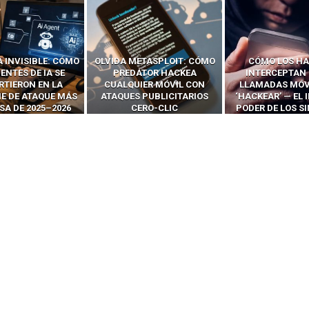
ETASPLOIT: CÓMO
CÓMO LOS HACKERS
13 TÉCNI
ATOR HACKEA
INTERCEPTAN OTPS Y
RIDÍCULAMENTE
IER MÓVIL CON
LLAMADAS MÓVILES SIN
PARA HACKEAR Y
 PUBLICITARIOS
‘HACKEAR’ — EL INCREÍBLE
NAVEGADORES
ERO-CLIC
PODER DE LOS SIM BOXES”
AGÉNTI