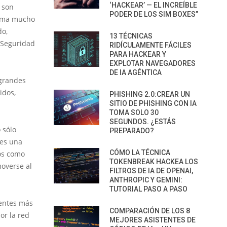
‘HACKEAR’ — EL INCREÍBLE
son
PODER DE LOS SIM BOXES”
forma mucho
do,
13 TÉCNICAS
e Seguridad
RIDÍCULAMENTE FÁCILES
PARA HACKEAR Y
EXPLOTAR NAVEGADORES
DE IA AGÉNTICA
 grandes
idos,
PHISHING 2.0:CREAR UN
SITIO DE PHISHING CON IA
TOMA SOLO 30
SEGUNDOS. ¿ESTÁS
 sólo
PREPARADO?
 es una
CÓMO LA TÉCNICA
ios como
TOKENBREAK HACKEA LOS
moverse al
FILTROS DE IA DE OPENAI,
ANTHROPIC Y GEMINI:
TUTORIAL PASO A PASO
ientes más
COMPARACIÓN DE LOS 8
or la red
MEJORES ASISTENTES DE