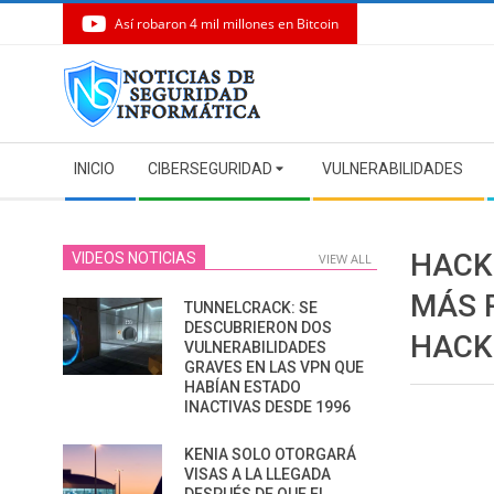
Así robaron 4 mil millones en Bitcoin
Skip
to
content
Secondary
INICIO
CIBERSEGURIDAD
VULNERABILIDADES
Navigation
Menu
HACK
VIDEOS NOTICIAS
VIEW ALL
MÁS 
TUNNELCRACK: SE
DESCUBRIERON DOS
HACK
VULNERABILIDADES
GRAVES EN LAS VPN QUE
HABÍAN ESTADO
INACTIVAS DESDE 1996
KENIA SOLO OTORGARÁ
VISAS A LA LLEGADA