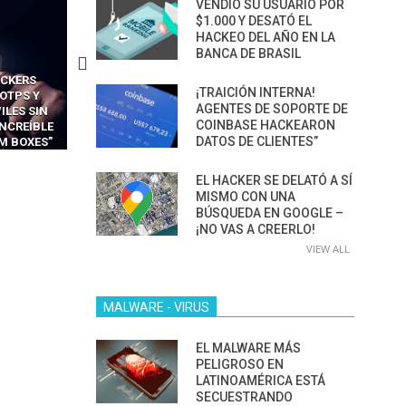
VENDIÓ SU USUARIO POR
$1.000 Y DESATÓ EL
HACKEO DEL AÑO EN LA
BANCA DE BRASIL
CAS
CÓMO LOS HACKERS
CÓMO LAVAR EL CEREBRO
¡TRAICIÓN INTERNA!
 FÁCILES
MANIPULAN GITHUB
LOS NAVEGADORES CON 
AGENTES DE SOPORTE DE
 EXPLOTAR
COPILOT DENTRO DE VS CODE
PARA ROBAR SECRETO
COINBASE HACKEARON
 DE IA
DATOS DE CLIENTES”
CA
EL HACKER SE DELATÓ A SÍ
MISMO CON UNA
BÚSQUEDA EN GOOGLE –
¡NO VAS A CREERLO!
VIEW ALL
MALWARE - VIRUS
EL MALWARE MÁS
PELIGROSO EN
LATINOAMÉRICA ESTÁ
SECUESTRANDO