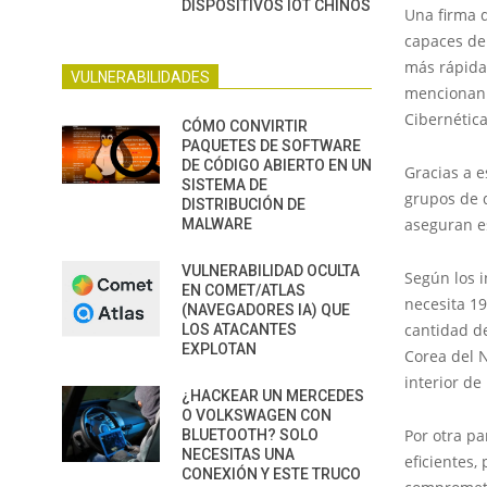
DISPOSITIVOS IOT CHINOS
Una firma 
capaces de 
más rápida
VULNERABILIDADES
mencionan e
Cibernétic
CÓMO CONVIRTIR
PAQUETES DE SOFTWARE
DE CÓDIGO ABIERTO EN UN
Gracias a 
SISTEMA DE
grupos de 
DISTRIBUCIÓN DE
aseguran e
MALWARE
VULNERABILIDAD OCULTA
Según los i
EN COMET/ATLAS
necesita 19
(NAVEGADORES IA) QUE
cantidad d
LOS ATACANTES
EXPLOTAN
Corea del 
interior d
¿HACKEAR UN MERCEDES
O VOLKSWAGEN CON
Por otra pa
BLUETOOTH? SOLO
NECESITAS UNA
eficientes
CONEXIÓN Y ESTE TRUCO