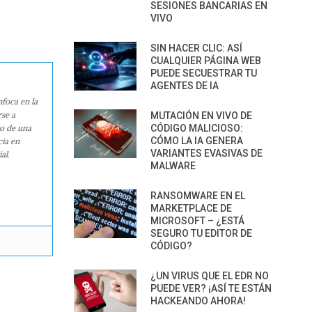
SESIONES BANCARIAS EN
VIVO
SIN HACER CLIC: ASÍ
CUALQUIER PÁGINA WEB
PUEDE SECUESTRAR TU
AGENTES DE IA
nfoca en la
rse a
MUTACIÓN EN VIVO DE
CÓDIGO MALICIOSO:
ro de una
CÓMO LA IA GENERA
cia en
VARIANTES EVASIVAS DE
al.
MALWARE
RANSOMWARE EN EL
MARKETPLACE DE
MICROSOFT – ¿ESTÁ
SEGURO TU EDITOR DE
CÓDIGO?
¿UN VIRUS QUE EL EDR NO
PUEDE VER? ¡ASÍ TE ESTÁN
HACKEANDO AHORA!