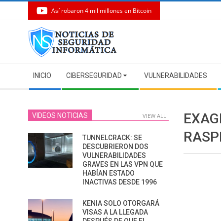
Así robaron 4 mil millones en Bitcoin
Skip
to
content
Secondary
INICIO
CIBERSEGURIDAD
VULNERABILIDADES
Navigation
Menu
EXAG
VIDEOS NOTICIAS
VIEW ALL
RASP
TUNNELCRACK: SE
DESCUBRIERON DOS
VULNERABILIDADES
GRAVES EN LAS VPN QUE
HABÍAN ESTADO
INACTIVAS DESDE 1996
KENIA SOLO OTORGARÁ
VISAS A LA LLEGADA