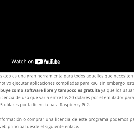
sktop es una gran herramienta para todos aquellos que necesiten
otivo ejecutar aplicaciones compiladas para x86, sin embargo, est
ribuye como software libre y tampoco es gratuita
ya que los usua
icencia de uso que varía entre los 20 dólares por el emulador par
25 dólares por la licencia para Raspberry Pi 2.
nformación o comprar una licencia de este programa podemos p
eb principal desde el siguiente enlace.