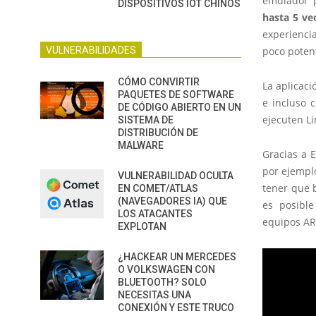
emulador p
DISPOSITIVOS IOT CHINOS
hasta 5 ve
experienci
VULNERABILIDADES
poco poten
CÓMO CONVIRTIR
La aplicaci
PAQUETES DE SOFTWARE
e incluso 
DE CÓDIGO ABIERTO EN UN
ejecuten L
SISTEMA DE
DISTRIBUCIÓN DE
MALWARE
Gracias a E
por ejemplo
VULNERABILIDAD OCULTA
tener que 
EN COMET/ATLAS
(NAVEGADORES IA) QUE
es posible
LOS ATACANTES
equipos A
EXPLOTAN
¿HACKEAR UN MERCEDES
O VOLKSWAGEN CON
BLUETOOTH? SOLO
NECESITAS UNA
CONEXIÓN Y ESTE TRUCO