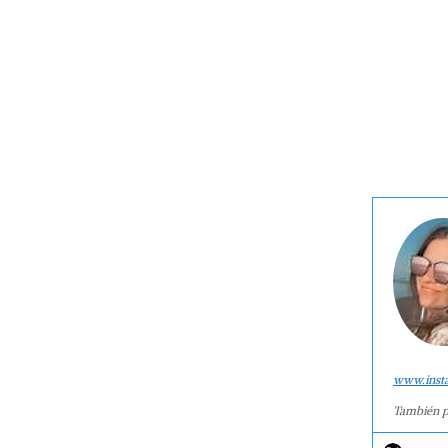
www.inst
También p