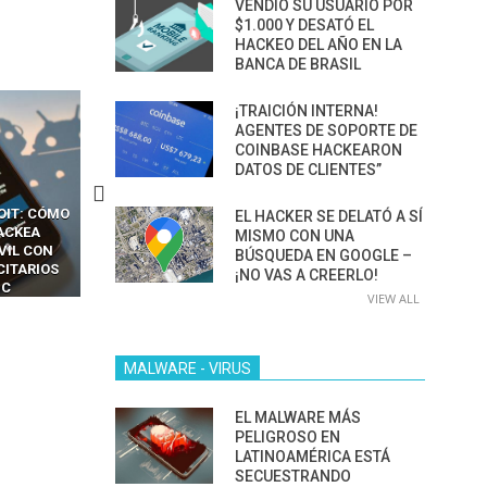
VENDIÓ SU USUARIO POR
$1.000 Y DESATÓ EL
HACKEO DEL AÑO EN LA
BANCA DE BRASIL
¡TRAICIÓN INTERNA!
AGENTES DE SOPORTE DE
COINBASE HACKEARON
DATOS DE CLIENTES”
CKERS
13 TÉCNICAS
CÓMO LOS HACKERS
EL HACKER SE DELATÓ A SÍ
OTPS Y
RIDÍCULAMENTE FÁCILES
MANIPULAN GITHUB
MISMO CON UNA
LES SIN
PARA HACKEAR Y EXPLOTAR
COPILOT DENTRO DE VS C
BÚSQUEDA EN GOOGLE –
INCREÍBLE
NAVEGADORES DE IA
¡NO VAS A CREERLO!
IM BOXES”
AGÉNTICA
VIEW ALL
MALWARE - VIRUS
EL MALWARE MÁS
PELIGROSO EN
LATINOAMÉRICA ESTÁ
SECUESTRANDO