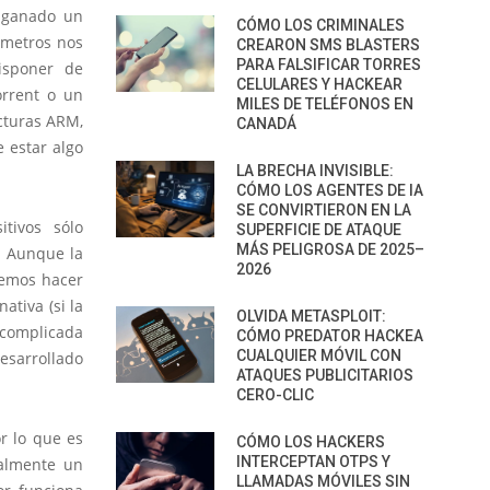
n ganado un
CÓMO LOS CRIMINALES
ímetros nos
CREARON SMS BLASTERS
PARA FALSIFICAR TORRES
isponer de
CELULARES Y HACKEAR
orrent o un
MILES DE TELÉFONOS EN
cturas ARM,
CANADÁ
 estar algo
LA BRECHA INVISIBLE:
CÓMO LOS AGENTES DE IA
SE CONVIRTIERON EN LA
tivos sólo
SUPERFICIE DE ATAQUE
MÁS PELIGROSA DE 2025–
. Aunque la
2026
temos hacer
tiva (si la
OLVIDA METASPLOIT:
 complicada
CÓMO PREDATOR HACKEA
CUALQUIER MÓVIL CON
esarrollado
ATAQUES PUBLICITARIOS
CERO-CLIC
or lo que es
CÓMO LOS HACKERS
INTERCEPTAN OTPS Y
palmente un
LLAMADAS MÓVILES SIN