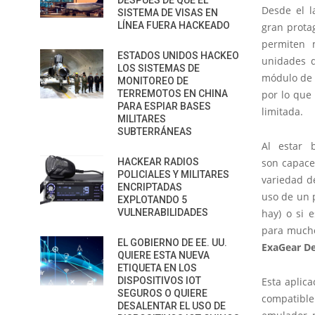
DESPUÉS DE QUE EL
Desde el l
SISTEMA DE VISAS EN
LÍNEA FUERA HACKEADO
gran prota
permiten 
ESTADOS UNIDOS HACKEO
unidades d
LOS SISTEMAS DE
módulo de 
MONITOREO DE
TERREMOTOS EN CHINA
por lo que
PARA ESPIAR BASES
limitada.
MILITARES
SUBTERRÁNEAS
Al estar 
HACKEAR RADIOS
son capace
POLICIALES Y MILITARES
variedad d
ENCRIPTADAS
uso de un 
EXPLOTANDO 5
VULNERABILIDADES
hay) o si 
para mucho
EL GOBIERNO DE EE. UU.
ExaGear D
QUIERE ESTA NUEVA
ETIQUETA EN LOS
DISPOSITIVOS IOT
Esta aplic
SEGUROS O QUIERE
compatibl
DESALENTAR EL USO DE