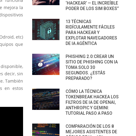
or funciona
‘HACKEAR’ — EL INCREÍBLE
ue mejora la
PODER DE LOS SIM BOXES”
ispositivos
13 TÉCNICAS
RIDÍCULAMENTE FÁCILES
PARA HACKEAR Y
Odroid, etc)
EXPLOTAR NAVEGADORES
DE IA AGÉNTICA
equipos que
PHISHING 2.0:CREAR UN
SITIO DE PHISHING CON IA
 disponible,
TOMA SOLO 30
SEGUNDOS. ¿ESTÁS
s decir, sin
PREPARADO?
te. También
ws en estos
CÓMO LA TÉCNICA
TOKENBREAK HACKEA LOS
FILTROS DE IA DE OPENAI,
ANTHROPIC Y GEMINI:
TUTORIAL PASO A PASO
COMPARACIÓN DE LOS 8
MEJORES ASISTENTES DE