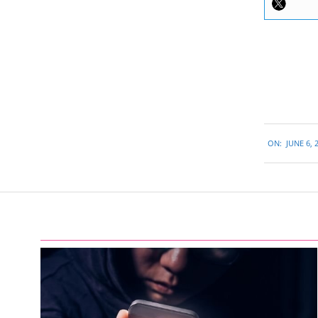
2015-
ON:
JUNE 6, 
06-
06