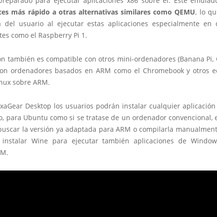
reparado para ejecutar aplicaciones x86 sobre él. Este emulad
ces más rápido a otras alternativas similares como QEMU
, lo q
a del usuario al ejecutar estas aplicaciones especialmente en d
tes como el Raspberry Pi 1.
ón también es compatible con otros mini-ordenadores (Banana Pi, 
con ordenadores basados en ARM como el Chromebook y otros 
inux sobre ARM.
xaGear Desktop los usuarios podrán instalar cualquier aplicación
, para Ubuntu como si se tratase de un ordenador convencional, e
buscar la versión ya adaptada para ARM o compilarla manualmen
 instalar Wine para ejecutar también aplicaciones de Windo
RM.