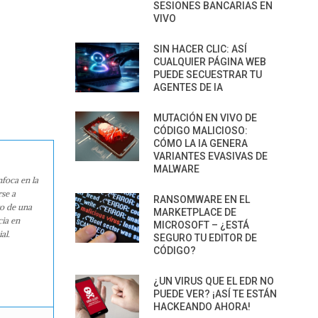
SESIONES BANCARIAS EN
VIVO
SIN HACER CLIC: ASÍ
CUALQUIER PÁGINA WEB
PUEDE SECUESTRAR TU
AGENTES DE IA
MUTACIÓN EN VIVO DE
CÓDIGO MALICIOSO:
CÓMO LA IA GENERA
VARIANTES EVASIVAS DE
MALWARE
nfoca en la
rse a
RANSOMWARE EN EL
ro de una
MARKETPLACE DE
cia en
MICROSOFT – ¿ESTÁ
al.
SEGURO TU EDITOR DE
CÓDIGO?
¿UN VIRUS QUE EL EDR NO
PUEDE VER? ¡ASÍ TE ESTÁN
HACKEANDO AHORA!