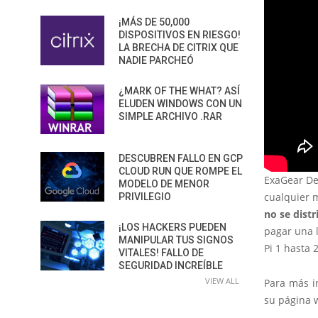
¡MÁS DE 50,000
DISPOSITIVOS EN RIESGO!
LA BRECHA DE CITRIX QUE
NADIE PARCHEÓ
¿MARK OF THE WHAT? ASÍ
ELUDEN WINDOWS CON UN
SIMPLE ARCHIVO .RAR
DESCUBREN FALLO EN GCP
CLOUD RUN QUE ROMPE EL
ExaGear De
MODELO DE MENOR
cualquier m
PRIVILEGIO
no se dist
¡LOS HACKERS PUEDEN
pagar una l
MANIPULAR TUS SIGNOS
Pi 1 hasta 
VITALES! FALLO DE
SEGURIDAD INCREÍBLE
VIEW ALL
Para más i
su página w