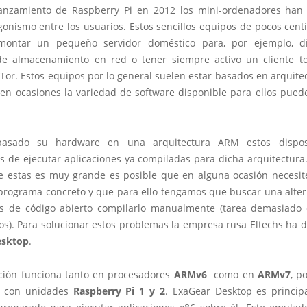
anzamiento de Raspberry Pi en 2012 los mini-ordenadores ha
gonismo entre los usuarios. Estos sencillos equipos de pocos cent
montar un pequeño servidor doméstico para, por ejemplo, d
e almacenamiento en red o tener siempre activo un cliente t
Tor. Estos equipos por lo general suelen estar basados en arquite
 en ocasiones la variedad de software disponible para ellos puede
basado su hardware en una arquitectura ARM estos disposi
s de ejecutar aplicaciones ya compiladas para dicha arquitectura
e estas es muy grande es posible que en alguna ocasión necesi
programa concreto y que para ello tengamos que buscar una alterna
es de código abierto compilarlo manualmente (tarea demasiado
s). Para solucionar estos problemas la empresa rusa Eltechs ha d
esktop
.
ación funciona tanto en procesadores
ARMv6
como en
ARMv7
, p
e con unidades
Raspberry Pi 1 y 2
. ExaGear Desktop es princi