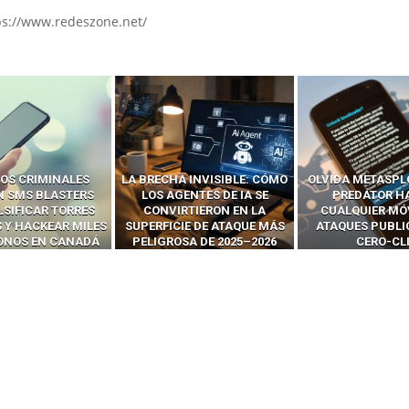
ps://www.redeszone.net/
 INVISIBLE: CÓMO
OLVIDA METASPLOIT: CÓMO
CÓMO LOS HA
ENTES DE IA SE
PREDATOR HACKEA
INTERCEPTAN 
RTIERON EN LA
CUALQUIER MÓVIL CON
LLAMADAS MÓVI
IE DE ATAQUE MÁS
ATAQUES PUBLICITARIOS
‘HACKEAR’ — EL 
SA DE 2025–2026
CERO-CLIC
PODER DE LOS S