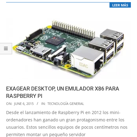
LEER MÁS
EXAGEAR DESKTOP, UN EMULADOR X86 PARA
RASPBERRY PI
2015-
ON:
JUNE 6, 2015
IN:
TECNOLOGÍA GENERAL
06-
Desde el lanzamiento de Raspberry Pi en 2012 los mini-
06
ordenadores han ganado un gran protagonismo entre los
usuarios. Estos sencillos equipos de pocos centímetros nos
permiten montar un pequeño servidor