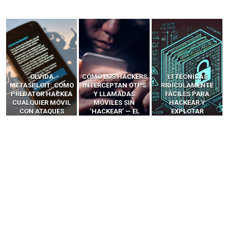
OLVIDA
CÓMO LOS HACKERS
13 TÉCNICAS
METASPLOIT: CÓMO
INTERCEPTAN OTPS
RIDÍCULAMENTE
PREDATOR HACKEA
Y LLAMADAS
FÁCILES PARA
CUALQUIER MÓVIL
MÓVILES SIN
HACKEAR Y
CON ATAQUES
‘HACKEAR’ — EL
EXPLOTAR
PUBLICITARIOS
INCREÍBLE PODER DE
NAVEGADORES DE IA
CERO-CLIC
LOS SIM BOXES”
AGÉNTICA